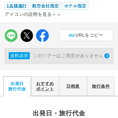
1名様催行
航空会社指定
ホテル指定
利用航空会社が指定なので、ご出発の計
航空会社指定
アイコンの説明を見る＞＞
画にとても便利です。
ご紹介するホテルを指定したコースで
ホテル指定
す。
URLをコピー
おひとり様バ
おひとり様でバス席を2席利⽤できま
ス2席利用
す。
このツアーはご用意がありません
資料請求
出発日
おすすめ
日程表
旅行条件
旅行代金
ポイント
出発日・旅行代金