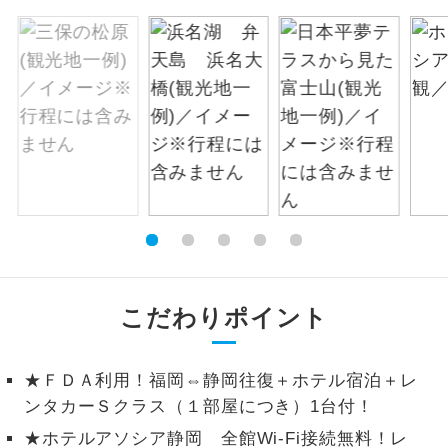
絶景
絶景スポットに立ち寄るコースです。
温泉
温泉地にも宿泊するコースです。
ご宿泊ホテルに露天風呂が付いていま
露天風呂
す。
大浴場
ご宿泊ホテルに大浴場が付いています。
全てのお食事が付いていますので、お食
全食事付き
事の心配はいりません。（機内食を除
く）
こだわりポイント
お部屋にてゆっくりとお召し上がりいた
お部屋食
だけます。
★ＦＤＡ利用！福岡⇔静岡往復＋ホテル宿泊＋レ
ンタカーＳクラス（１部屋につき）1台付！
トラベルイヤ
周りの音を気にせず、ガイドさんの説明
ホン
をじっくり聞くことができます。
★ホテルアソシア静岡 全館Wi-Fi接続無料！レ