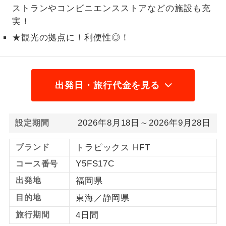
ストランやコンビニエンスストアなどの施設も充
1名様から出発可能な個人型プランで
1名様催行
実！
す。
★観光の拠点に！利便性◎！
2名様から出発可能な個人型プランで
2名様催行
す。
おひとり様参
おひとり様限定でご参加いただけるコー
出発日・旅行代金を見る
加限定
スです。
1名様1室同代
1名様1室利用でも追加料金がかからない
2026年8月18日～2026年9月28日
設定期間
金
コースです。
ブランド
トラピックス HFT
ご夫婦限定でご参加いただけるコースで
ご夫婦限定
す。
Y5FS17C
コース番号
出発地
福岡県
女性限定でご参加いただけるコースで
女性限定
す。
目的地
東海／静岡県
旅行期間
4日間
ご参加にあたり年齢に制限があるコース
年齢制限あり
です。