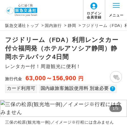
【国内旅客施設使用料について】
ログイン
メニュー
会員登録
>
>
>
阪急交通社トップ
国内旅行
静岡
フジドリーム（FDA
旅行代金に国内旅客施設使用料は含まれてお
アイコン
説明
りません。別途お支払いが必要となります。
フジドリーム（FDA）利用レンタカー
往路出発空港（駅）から復路到着空港
添乗員同行
富士山静岡往復：大人280円、子供140円
付☆福岡発（ホテルアソシア静岡）静
（駅）まで同行します。
福岡往復：大人220円、子供100円
岡ホテルパック4日間
現地添乗員同
現地到着空港（駅）から最終日出発空港
レンタカー付！周遊観光に便利！
行
（駅）まで添乗員が同行します。
63,000～156,900
円
旅行代金
バスガイド乗
バスガイドが乗務し、車内での観光案内
務
カード利用可
国内線旅客施設使用料 別途必要
があります。
新コース
初登場のコースです。
1
/
5
ユネスコに登録されている文化遺産や自
世界遺産
三保の松原(観光地一例)／イメージ※行程には含みません
然遺産を訪ねるコースです。