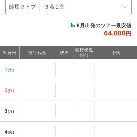
部屋タイプ
8
月出発のツアー最安値
64,000
円
催行状況
出発日
旅行代金
残席
予約
割引
1
(土)
2
(日)
3
(月)
4
(火)