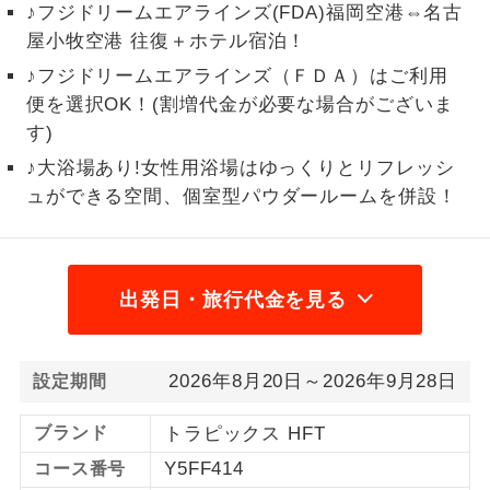
♪フジドリームエアラインズ(FDA)福岡空港⇔名古
1名様から出発可能な個人型プランで
屋小牧空港 往復＋ホテル宿泊！
1名様催行
す。
♪フジドリームエアラインズ（ＦＤＡ）はご利用
便を選択OK！(割増代金が必要な場合がございま
2名様から出発可能な個人型プランで
2名様催行
す。
す)
♪大浴場あり!女性用浴場はゆっくりとリフレッシ
おひとり様参
おひとり様限定でご参加いただけるコー
加限定
ュができる空間、個室型パウダールームを併設！
スです。
1名様1室同代
1名様1室利用でも追加料金がかからない
金
コースです。
出発日・旅行代金を見る
ご夫婦限定でご参加いただけるコースで
ご夫婦限定
す。
2026年8月20日～2026年9月28日
設定期間
女性限定でご参加いただけるコースで
女性限定
す。
ブランド
トラピックス HFT
ご参加にあたり年齢に制限があるコース
Y5FF414
コース番号
年齢制限あり
です。