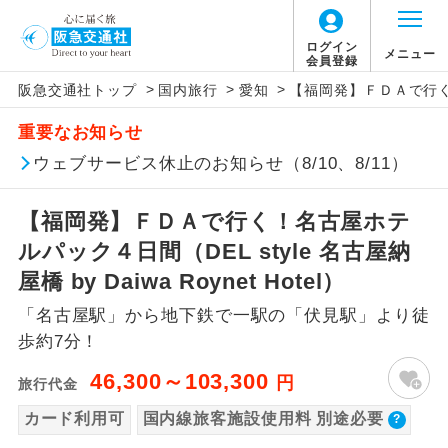
【国内旅客施設使用料について】
ログイン
メニュー
会員登録
>
>
>
阪急交通社トップ
国内旅行
愛知
【福岡発】ＦＤＡで行く！名古
旅行代金に国内旅客施設使用料は含まれてお
アイコン
説明
重要なお知らせ
りません。別途お支払いが必要となります。
往路出発空港（駅）から復路到着空港
ウェブサービス休止のお知らせ（8/10、8/11）
添乗員同行
福岡往復：大人220円、子供100円
（駅）まで同行します。
【福岡発】ＦＤＡで行く！名古屋ホテ
現地添乗員同
現地到着空港（駅）から最終日出発空港
行
（駅）まで添乗員が同行します。
ルパック４日間（DEL style 名古屋納
屋橋 by Daiwa Roynet Hotel）
バスガイド乗
バスガイドが乗務し、車内での観光案内
務
「名古屋駅」から地下鉄で一駅の「伏見駅」より徒
があります。
歩約7分！
新コース
初登場のコースです。
46,300～103,300
円
旅行代金
ユネスコに登録されている文化遺産や自
カード利用可
国内線旅客施設使用料 別途必要
世界遺産
然遺産を訪ねるコースです。