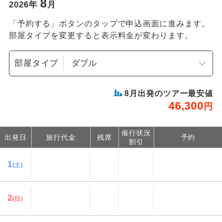
8
2026
年
月
「予約する」ボタンのタップで申込画面に進みます。
部屋タイプを変更すると表示料金が変わります。
部屋タイプ
8
月出発のツアー最安値
46,300
円
催行状況
出発日
旅行代金
残席
予約
割引
1
(土)
2
(日)