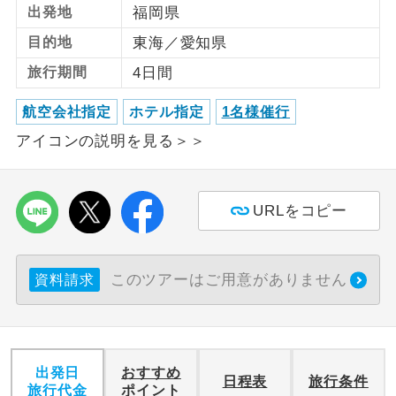
出発地
福岡県
利用航空会社が指定なので、ご出発の計
目的地
東海／愛知県
航空会社指定
画にとても便利です。
旅行期間
4日間
ご紹介するホテルを指定したコースで
ホテル指定
す。
航空会社指定
ホテル指定
1名様催行
アイコンの説明を見る＞＞
おひとり様バ
おひとり様でバス席を2席利⽤できま
ス2席利用
す。
URLをコピー
このツアーはご用意がありません
資料請求
出発日
おすすめ
日程表
旅行条件
旅行代金
ポイント