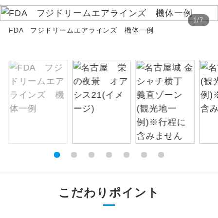
絶景
絶景スポットに立ち寄るコースです。
1
/
7
FDA フジドリームエアラインズ 機体一例
温泉
温泉地にも宿泊するコースです。
ご宿泊ホテルに露天風呂が付いていま
露天風呂
す。
大浴場
ご宿泊ホテルに大浴場が付いています。
全てのお食事が付いていますので、お食
全食事付き
事の心配はいりません。（機内食を除
く）
お部屋にてゆっくりとお召し上がりいた
お部屋食
だけます。
こだわりポイント
トラベルイヤ
周りの音を気にせず、ガイドさんの説明
ホン
をじっくり聞くことができます。