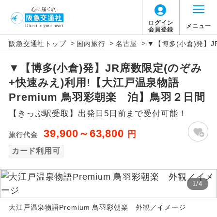
ログイン
メニュー
会員登録
>
>
>
阪急交通社トップ
国内旅行
名古屋
▼【博多(小倉)発】J
アイコン
説明
▼【博多(小倉)発】JR席数限定(のぞみ
往路出発空港（駅）から復路到着空港
添乗員同行
+快速みえ)利用!【大江戸温泉物語
（駅）まで同行します。
Premium 鳥羽彩朝楽 泊】鳥羽２日間
現地添乗員同
現地到着空港（駅）から最終日出発空港
【きっぷ駅受取】出発日5日前まで受付可能！
行
（駅）まで添乗員が同行します。
39,900～63,800
円
旅行代金
バスガイド乗
バスガイドが乗務し、車内での観光案内
務
カード利用可
があります。
新コース
初登場のコースです。
1
/
4
ユネスコに登録されている文化遺産や自
世界遺産
大江戸温泉物語Premium 鳥羽彩朝楽 外観／イメージ
然遺産を訪ねるコースです。