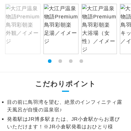
絶景
絶景スポットに立ち寄るコースです。
温泉
温泉地にも宿泊するコースです。
ご宿泊ホテルに露天風呂が付いていま
露天風呂
す。
大浴場
ご宿泊ホテルに大浴場が付いています。
全てのお食事が付いていますので、お食
全食事付き
こだわりポイント
事の心配はいりません。（機内食を除
く）
お部屋にてゆっくりとお召し上がりいた
目の前に鳥羽湾を望む、絶景のインフィニティ露
お部屋食
だけます。
天風呂が自慢の温泉宿♪
発着駅はJR博多駅または、JR小倉駅からお選び
トラベルイヤ
周りの音を気にせず、ガイドさんの説明
ホン
いただけます！※JR小倉駅発着はおひとり様
をじっくり聞くことができます。