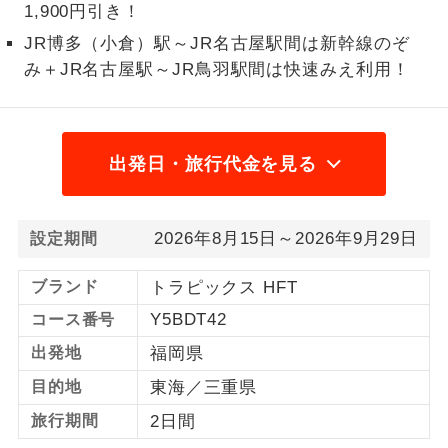
1,900円引き！
1名様から出発可能な個人型プランで
1名様催行
JR博多（小倉）駅～JR名古屋駅間は新幹線のぞ
す。
み＋JR名古屋駅～JR鳥羽駅間は快速みえ利用！
2名様から出発可能な個人型プランで
2名様催行
す。
おひとり様参
出発日・旅行代金を見る
おひとり様限定でご参加いただけるコー
加限定
スです。
1名様1室同代
1名様1室利用でも追加料金がかからない
2026年8月15日～2026年9月29日
設定期間
金
コースです。
ブランド
トラピックス HFT
ご夫婦限定でご参加いただけるコースで
ご夫婦限定
Y5BDT42
コース番号
す。
出発地
福岡県
女性限定でご参加いただけるコースで
女性限定
す。
目的地
東海／三重県
旅行期間
2日間
ご参加にあたり年齢に制限があるコース
年齢制限あり
です。