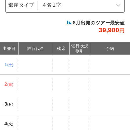
部屋タイプ
8
月出発のツアー最安値
39,900
円
催行状況
出発日
旅行代金
残席
予約
割引
1
(土)
2
(日)
3
(月)
4
(火)