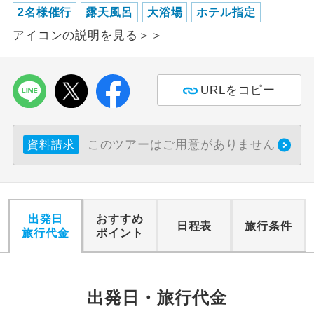
2名様催行
露天風呂
大浴場
ホテル指定
利用航空会社が指定なので、ご出発の計
航空会社指定
アイコンの説明を見る＞＞
画にとても便利です。
ご紹介するホテルを指定したコースで
ホテル指定
す。
URLをコピー
おひとり様バ
おひとり様でバス席を2席利⽤できま
ス2席利用
す。
このツアーはご用意がありません
資料請求
出発日
おすすめ
日程表
旅行条件
旅行代金
ポイント
出発日・旅行代金