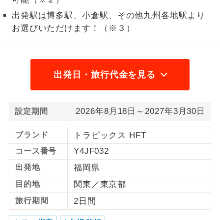
出発駅は博多駅、小倉駅、その他九州各地駅より
1名様から出発可能な個人型プランで
1名様催行
す。
お選びいただけます！（※３）
2名様から出発可能な個人型プランで
2名様催行
す。
出発日・旅行代金を見る
おひとり様参
おひとり様限定でご参加いただけるコー
加限定
スです。
2026年8月18日～2027年3月30日
設定期間
1名様1室同代
1名様1室利用でも追加料金がかからない
金
コースです。
ブランド
トラピックス HFT
ご夫婦限定でご参加いただけるコースで
Y4JF032
コース番号
ご夫婦限定
す。
出発地
福岡県
女性限定でご参加いただけるコースで
女性限定
目的地
関東／東京都
す。
旅行期間
2日間
ご参加にあたり年齢に制限があるコース
年齢制限あり
です。