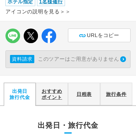
ホテル指定
1名様催行
アイコンの説明を見る＞＞
利用航空会社が指定なので、ご出発の計
航空会社指定
画にとても便利です。
ご紹介するホテルを指定したコースで
ホテル指定
URLをコピー
す。
おひとり様バ
おひとり様でバス席を2席利⽤できま
ス2席利用
す。
このツアーはご用意がありません
資料請求
出発日
おすすめ
日程表
旅行条件
旅行代金
ポイント
出発日・旅行代金