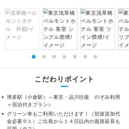
絶景
絶景スポットに立ち寄るコースです。
温泉
温泉地にも宿泊するコースです。
ご宿泊ホテルに露天風呂が付いていま
露天風呂
す。
大浴場
ご宿泊ホテルに大浴場が付いています。
全てのお食事が付いていますので、お食
こだわりポイント
全食事付き
事の心配はいりません。（機内食を除
く）
博多駅（小倉駅）⇔東京・品川往復 のぞみ利用
お部屋にてゆっくりとお召し上がりいた
お部屋食
＋宿泊付きプラン♪
だけます。
グリーン車もご利用いただけます！（別途追加代
トラベルイヤ
周りの音を気にせず、ガイドさんの説明
金必要※１）ご出発から１４日以内の復路延長も
ホン
をじっくり聞くことができます。
可能（※２）