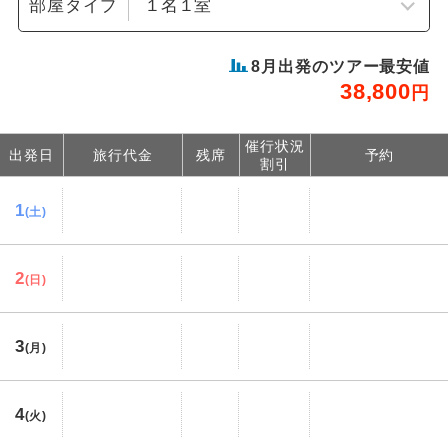
部屋タイプ
8
月出発のツアー最安値
38,800
円
催行状況
出発日
旅行代金
残席
予約
割引
1
(土)
2
(日)
3
(月)
4
(火)