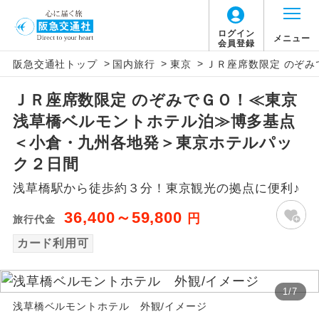
ログイン
メニュー
会員登録
>
>
>
阪急交通社トップ
国内旅行
東京
ＪＲ座席数限定 のぞ
アイコン
説明
ＪＲ座席数限定 のぞみでＧＯ！≪東京
往路出発空港（駅）から復路到着空港
添乗員同行
浅草橋ベルモントホテル泊≫博多基点
（駅）まで同行します。
＜小倉・九州各地発＞東京ホテルパッ
現地添乗員同
現地到着空港（駅）から最終日出発空港
ク２日間
行
（駅）まで添乗員が同行します。
浅草橋駅から徒歩約３分！東京観光の拠点に便利♪
バスガイド乗
バスガイドが乗務し、車内での観光案内
36,400～59,800
円
旅行代金
務
があります。
カード利用可
新コース
初登場のコースです。
1
/
7
ユネスコに登録されている文化遺産や自
世界遺産
浅草橋ベルモントホテル 外観/イメージ
然遺産を訪ねるコースです。