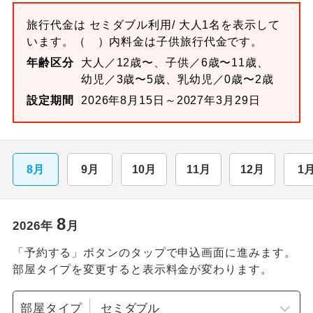
旅行代金は
セミダブル
利用/ 大人1名を表示して
います。
（ ）内料金は子供旅行代金です。
年齢区分
大人／12歳〜、子供／6歳〜11歳、
幼児／3歳〜5歳、乳幼児／0歳〜2歳
設定期間
2026年8月15日～2027年3月29日
8月
9月
10月
11月
12月
1
8
2026
年
月
「予約する」ボタンのタップで申込画面に進みます。
部屋タイプを変更すると表示料金が変わります。
部屋タイプ