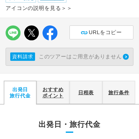
アイコンの説明を見る＞＞
利用航空会社が指定なので、ご出発の計
航空会社指定
画にとても便利です。
URLをコピー
ご紹介するホテルを指定したコースで
ホテル指定
す。
おひとり様バ
おひとり様でバス席を2席利⽤できま
このツアーはご用意がありません
資料請求
ス2席利用
す。
出発日
おすすめ
日程表
旅行条件
旅行代金
ポイント
出発日・旅行代金