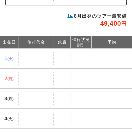
8
月出発のツアー最安値
49,400
円
催行状況
出発日
旅行代金
残席
予約
割引
1
(土)
2
(日)
3
(月)
4
(火)