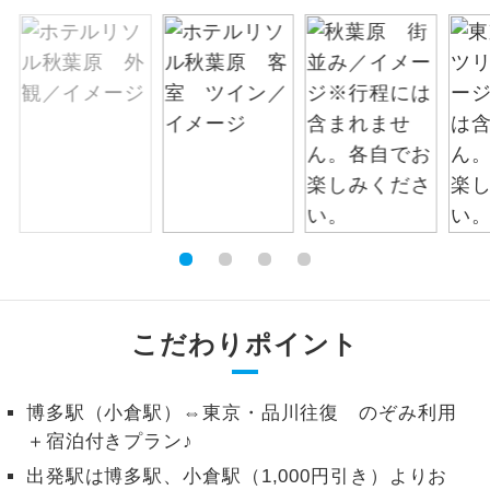
絶景
絶景スポットに立ち寄るコースです。
温泉
温泉地にも宿泊するコースです。
ご宿泊ホテルに露天風呂が付いていま
露天風呂
す。
大浴場
ご宿泊ホテルに大浴場が付いています。
全てのお食事が付いていますので、お食
全食事付き
事の心配はいりません。（機内食を除
く）
こだわりポイント
お部屋にてゆっくりとお召し上がりいた
お部屋食
だけます。
博多駅（小倉駅）⇔東京・品川往復 のぞみ利用
＋宿泊付きプラン♪
トラベルイヤ
周りの音を気にせず、ガイドさんの説明
ホン
出発駅は博多駅、小倉駅（1,000円引き）よりお
をじっくり聞くことができます。