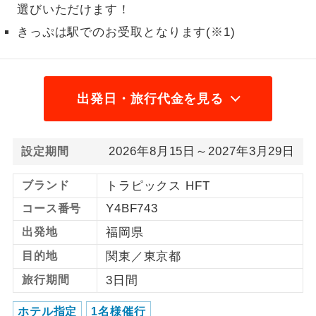
選びいただけます！
1名様から出発可能な個人型プランで
1名様催行
きっぷは駅でのお受取となります(※1)
す。
2名様から出発可能な個人型プランで
2名様催行
す。
出発日・旅行代金を見る
おひとり様参
おひとり様限定でご参加いただけるコー
加限定
スです。
2026年8月15日～2027年3月29日
設定期間
1名様1室同代
1名様1室利用でも追加料金がかからない
金
コースです。
ブランド
トラピックス HFT
Y4BF743
コース番号
ご夫婦限定でご参加いただけるコースで
ご夫婦限定
す。
出発地
福岡県
目的地
関東／東京都
女性限定でご参加いただけるコースで
女性限定
す。
旅行期間
3日間
ご参加にあたり年齢に制限があるコース
年齢制限あり
ホテル指定
1名様催行
です。