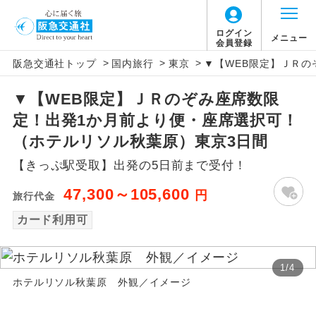
ログイン
メニュー
会員登録
>
>
>
阪急交通社トップ
国内旅行
東京
▼【WEB限定】ＪＲ
アイコン
説明
▼【WEB限定】ＪＲのぞみ座席数限
往路出発空港（駅）から復路到着空港
添乗員同行
定！出発1か月前より便・座席選択可！
（駅）まで同行します。
（ホテルリソル秋葉原）東京3日間
現地添乗員同
現地到着空港（駅）から最終日出発空港
【きっぷ駅受取】出発の5日前まで受付！
行
（駅）まで添乗員が同行します。
47,300～105,600
円
旅行代金
バスガイド乗
バスガイドが乗務し、車内での観光案内
務
カード利用可
があります。
新コース
初登場のコースです。
1
/
4
ホテルリソル秋葉原 外観／イメージ
ユネスコに登録されている文化遺産や自
世界遺産
然遺産を訪ねるコースです。