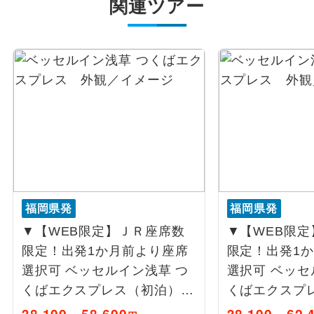
関連ツアー
福岡県発
福岡県発
▼【WEB限定】ＪＲ座席数
▼【WEB限
限定！出発1か月前より座席
限定！出発1
選択可 ベッセルイン浅草 つ
選択可 ベッセ
くばエクスプレス（初泊）1
くばエクスプ
泊6日間
泊5日間