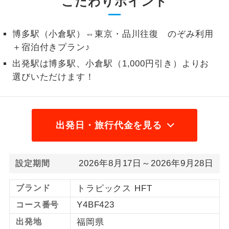
こだわりポイント
1名様から出発可能な個人型プランで
1名様催行
す。
博多駅（小倉駅）⇔東京・品川往復 のぞみ利用
＋宿泊付きプラン♪
2名様から出発可能な個人型プランで
2名様催行
す。
出発駅は博多駅、小倉駅（1,000円引き）よりお
選びいただけます！
おひとり様参
おひとり様限定でご参加いただけるコー
加限定
スです。
1名様1室同代
1名様1室利用でも追加料金がかからない
出発日・旅行代金を見る
金
コースです。
ご夫婦限定でご参加いただけるコースで
ご夫婦限定
2026年8月17日～2026年9月28日
設定期間
す。
女性限定でご参加いただけるコースで
ブランド
トラピックス HFT
女性限定
す。
Y4BF423
コース番号
ご参加にあたり年齢に制限があるコース
出発地
福岡県
年齢制限あり
です。