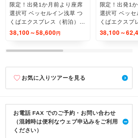
限定！出発1か月前より座席
限定！出発1
選択可 ベッセルイン浅草 つ
選択可 ベッセ
くばエクスプレス（初泊）1
くばエクスプ
泊6日間
泊5日間
38,100～58,600
38,100～62,
円
お気に入りツアーを見る
お電話 FAX でのご予約・お問い合わせ
（混雑時は便利なウェブ申込みをご利用
ください）