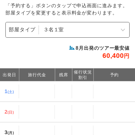
「予約する」ボタンのタップで申込画面に進みます。
部屋タイプを変更すると表示料金が変わります。
部屋タイプ
8
月出発のツアー最安値
60,400
円
催行状況
出発日
旅行代金
残席
予約
割引
1
(土)
2
(日)
3
(月)