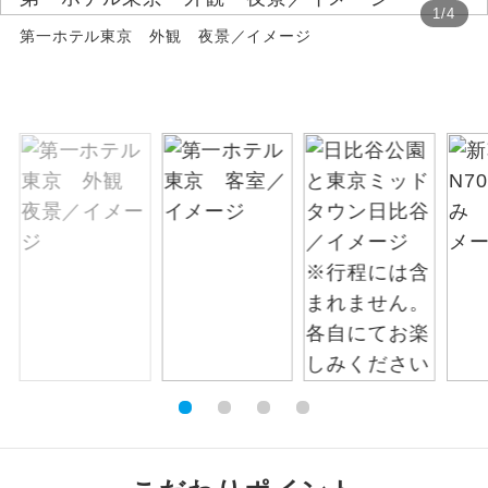
1
/
4
第一ホテル東京 外観 夜景／イメージ
絶景
絶景スポットに立ち寄るコースです。
温泉
温泉地にも宿泊するコースです。
ご宿泊ホテルに露天風呂が付いていま
露天風呂
す。
大浴場
ご宿泊ホテルに大浴場が付いています。
全てのお食事が付いていますので、お食
全食事付き
事の心配はいりません。（機内食を除
く）
お部屋にてゆっくりとお召し上がりいた
お部屋食
だけます。
トラベルイヤ
周りの音を気にせず、ガイドさんの説明
ホン
をじっくり聞くことができます。