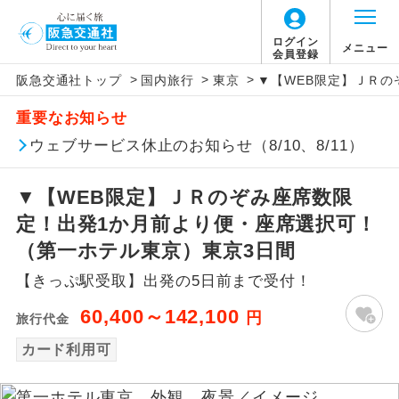
ログイン
メニュー
会員登録
>
>
>
阪急交通社トップ
国内旅行
東京
▼【WEB限定】ＪＲ
アイコン
説明
重要なお知らせ
往路出発空港（駅）から復路到着空港
ウェブサービス休止のお知らせ（8/10、8/11）
添乗員同行
（駅）まで同行します。
▼【WEB限定】ＪＲのぞみ座席数限
現地添乗員同
現地到着空港（駅）から最終日出発空港
行
（駅）まで添乗員が同行します。
定！出発1か月前より便・座席選択可！
（第一ホテル東京）東京3日間
バスガイド乗
バスガイドが乗務し、車内での観光案内
務
【きっぷ駅受取】出発の5日前まで受付！
があります。
60,400～142,100
円
旅行代金
新コース
初登場のコースです。
カード利用可
ユネスコに登録されている文化遺産や自
世界遺産
然遺産を訪ねるコースです。