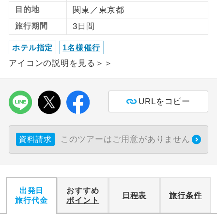
目的地
関東／東京都
利用航空会社が指定なので、ご出発の計
航空会社指定
旅行期間
3日間
画にとても便利です。
ホテル指定
1名様催行
ご紹介するホテルを指定したコースで
ホテル指定
す。
アイコンの説明を見る＞＞
おひとり様バ
おひとり様でバス席を2席利⽤できま
ス2席利用
す。
URLをコピー
このツアーはご用意がありません
資料請求
出発日
おすすめ
日程表
旅行条件
旅行代金
ポイント