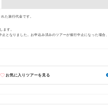
周りの音を気にせず、ガイドさんの説明をじっ
イヤホン
ができます。
出された旅行代金です。
1名様から出発可能な個人型プランです。
催行
2名様から出発可能な個人型プランです。
催行
します。
中止となりました。お申込み済みのツアーが催行中止になった場合
おひとり様限定でご参加いただけるコースです
参加限定
1名様1室利用でも追加料金がかからないコース
室同代金
ご夫婦限定でご参加いただけるコースです。
限定
女性限定でご参加いただけるコースです。
限定
お気に入りツアーを見る
ご参加にあたり年齢に制限があるコースです。
限あり
利用航空会社が指定なので、ご出発の計画にと
社指定
す。