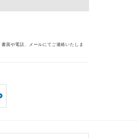
くり聞くこと
、書面や電話、メールにてご連絡いたしま
。
です。
ても便利で