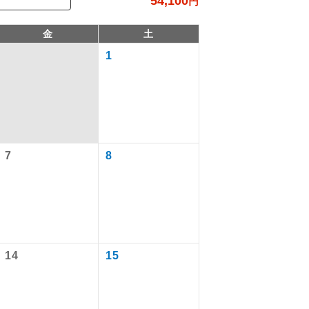
54,100
円
金
土
1
7
8
で同行しま
まで添乗員が
14
15
ます。