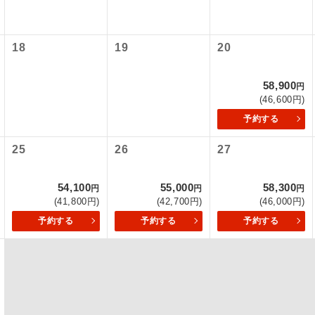
初登場のコースです。
ース
18
19
20
ユネスコに登録されている文化遺産や自然遺産
遺産
スです。
58,900
円
(46,600円)
絶景スポットに立ち寄るコースです。
景
予約する
温泉地にも宿泊するコースです。
泉
25
26
27
ご宿泊ホテルに露天風呂が付いています。
風呂
54,100
55,000
58,300
円
円
円
(41,800円)
(42,700円)
(46,000円)
ご宿泊ホテルに大浴場が付いています。
場
予約する
予約する
予約する
全てのお食事が付いていますので、お食事の心
付き
ん。（機内食を除く）
お部屋にてゆっくりとお召し上がりいただけま
屋食