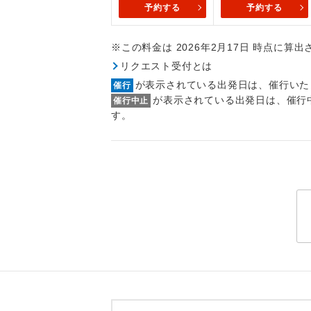
予約する
予約する
トラベル
※この料金は 2026年2月17日 時点に算
1名様
リクエスト受付とは
2名様
が表示されている出発日は、催行いた
催行
が表示されている出発日は、催行
催行中止
おひとり様
す。
1名様1
ご夫婦
女性
年齢制
航空会