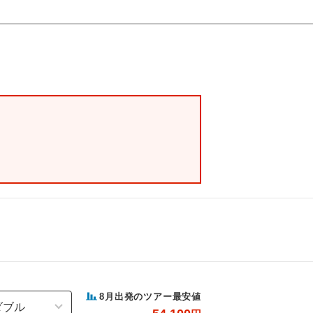
8
月出発のツアー最安値