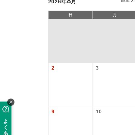
8
2026
年
月
日
月
2
3
アイ
添乗員
9
10
現地添乗
バスガイ