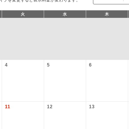
火
水
木
4
5
6
コン
説明
往路出発空港（駅）から復路到着空港（駅）ま
同行
す。
現地到着空港（駅）から最終日出発空港（駅）
11
12
13
員同行
同行します。
バスガイドが乗務し、車内での観光案内があり
ド乗務