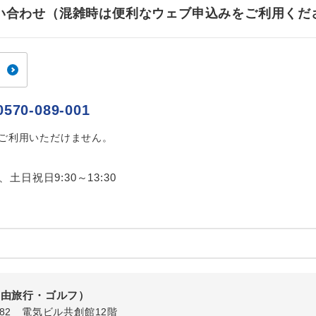
ご紹介するホテルを指定したコースです。
指定
お問い合わせ（混雑時は便利なウェブ申込みをご利用くだ
おひとり様でバス席を2席利⽤できます。
ス2席利用
0570-089-001
はご利用いただけません。
0、土日祝日9:30～13:30
自由旅行・ゴルフ）
1-82 電気ビル共創館12階