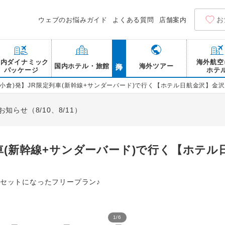
お
ウェブのお悩みガイド
よくある質問
店舗案内
海外
国内ダイナミック
海外航空
国内ホテル・旅館
海外ツアー
パッケージ
ホテ
(小倉)発】JR限定列車(新幹線+サンダーバード)で行く【ホテル日航金沢】金
らせ（8/10、8/11）
列車(新幹線+サンダーバード)で行く【ホテ
がセットになったフリープラン♪
1
/
6
ホテル日航金沢 客室一例