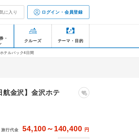
気に入り
ログイン・会員登録
券・
クルーズ
テーマ・目的
ル
沢ホテルパック4日間
ル日航金沢】金沢ホテ
54,100～140,400
円
旅行代金
(スタイリッシュツイン)
金沢