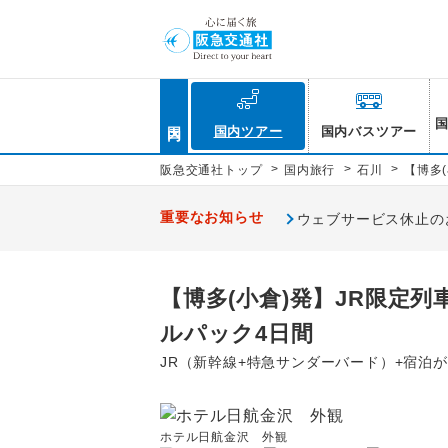
国内
国内ツアー
国内バスツアー
>
>
>
阪急交通社トップ
国内旅行
石川
【博多
重要なお知らせ
ウェブサービス休止のお知
【博多(小倉)発】JR限定
ルパック4日間
JR（新幹線+特急サンダーバード）+宿泊
ホテル日航金沢 外観