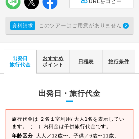
URLをコピー
利用航空会社が指定なので、ご出発の計
航空会社指定
画にとても便利です。
このツアーはご用意がありません
資料請求
ご紹介するホテルを指定したコースで
ホテル指定
す。
おひとり様バ
おひとり様でバス席を2席利⽤できま
ス2席利用
出発日
おすすめ
す。
日程表
旅行条件
旅行代金
ポイント
出発日・旅行代金
旅行代金は
２名１室
利用/ 大人1名を表示してい
ます。
（ ）内料金は子供旅行代金です。
年齢区分
大人／12歳〜、子供／6歳〜11歳、