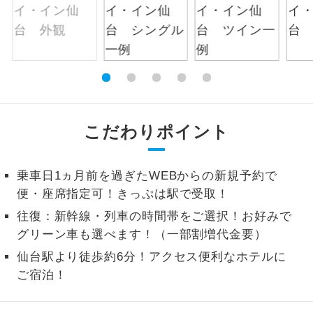
絶景
絶景スポットに立ち寄るコースです。
温泉
温泉地にも宿泊するコースです。
ご宿泊ホテルに露天風呂が付いていま
露天風呂
す。
こだわりポイント
大浴場
ご宿泊ホテルに大浴場が付いています。
乗車日1ヵ月前を過ぎたWEBからの新規予約で
全てのお食事が付いていますので、お食
便・座席指定可！きっぷは駅で受取！
全食事付き
事の心配はいりません。（機内食を除
く）
往復：新幹線・列車の時間帯をご選択！お好みで
グリーン車も選べます！（一部割増代金要）
お部屋にてゆっくりとお召し上がりいた
お部屋食
仙台駅より徒歩約6分！アクセス便利なホテルに
だけます。
ご宿泊！
トラベルイヤ
周りの音を気にせず、ガイドさんの説明
ホン
をじっくり聞くことができます。