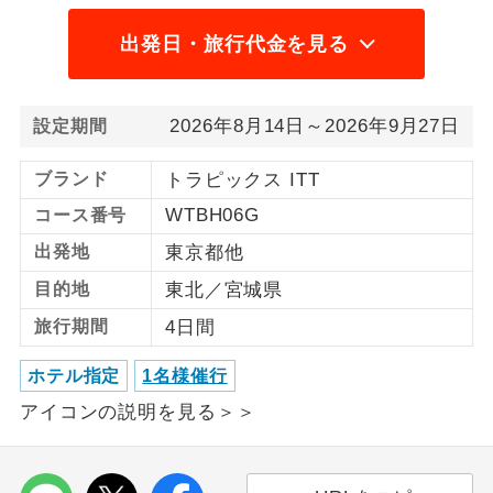
1名様から出発可能な個人型プランで
出発日・旅行代金を見る
1名様催行
す。
2名様から出発可能な個人型プランで
2名様催行
2026年8月14日～2026年9月27日
設定期間
す。
ブランド
トラピックス ITT
おひとり様参
おひとり様限定でご参加いただけるコー
加限定
スです。
WTBH06G
コース番号
出発地
東京都他
1名様1室同代
1名様1室利用でも追加料金がかからない
金
コースです。
目的地
東北／宮城県
旅行期間
4日間
ご夫婦限定でご参加いただけるコースで
ご夫婦限定
す。
ホテル指定
1名様催行
女性限定でご参加いただけるコースで
女性限定
アイコンの説明を見る＞＞
す。
ご参加にあたり年齢に制限があるコース
年齢制限あり
です。