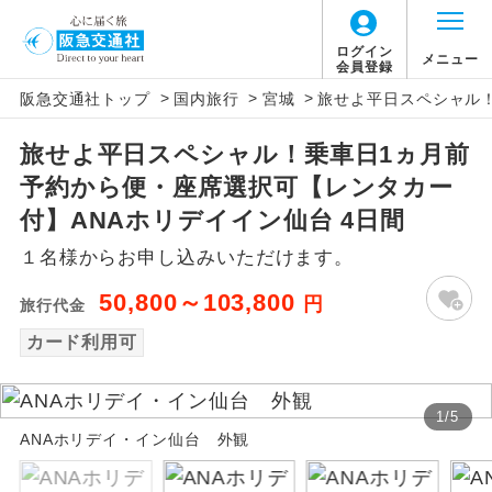
ログイン
メニュー
会員登録
>
>
>
阪急交通社トップ
国内旅行
宮城
旅せよ平日スペシャル！
アイコン
説明
旅せよ平日スペシャル！乗車日1ヵ月前
往路出発空港（駅）から復路到着空港
添乗員同行
予約から便・座席選択可【レンタカー
（駅）まで同行します。
付】ANAホリデイイン仙台 4日間
現地添乗員同
現地到着空港（駅）から最終日出発空港
１名様からお申し込みいただけます。
行
（駅）まで添乗員が同行します。
50,800～103,800
円
旅行代金
バスガイド乗
バスガイドが乗務し、車内での観光案内
務
カード利用可
があります。
新コース
初登場のコースです。
1
/
5
ANAホリデイ・イン仙台 外観
ユネスコに登録されている文化遺産や自
世界遺産
然遺産を訪ねるコースです。