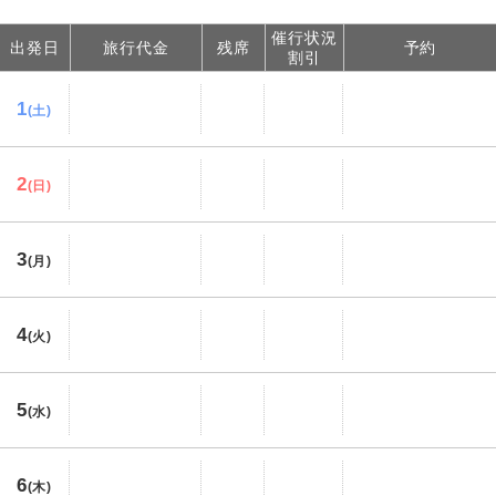
催行状況
出発日
旅行代金
残席
予約
割引
1
(土)
2
(日)
3
(月)
4
(火)
5
(水)
6
(木)