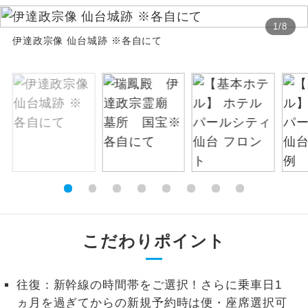
絶景
1
/
8
絶景スポットに立ち寄るコースです。
伊達政宗像 仙台城跡 ※各自にて
温泉
温泉地にも宿泊するコースです。
ご宿泊ホテルに露天風呂が付いていま
露天風呂
す。
大浴場
ご宿泊ホテルに大浴場が付いています。
全てのお食事が付いていますので、お食
全食事付き
事の心配はいりません。（機内食を除
く）
こだわりポイント
お部屋にてゆっくりとお召し上がりいた
お部屋食
だけます。
トラベルイヤ
往復：新幹線の時間帯をご選択！さらに乗車日1
周りの音を気にせず、ガイドさんの説明
ホン
をじっくり聞くことができます。
ヵ月を過ぎてからの新規予約時は便・座席選択可