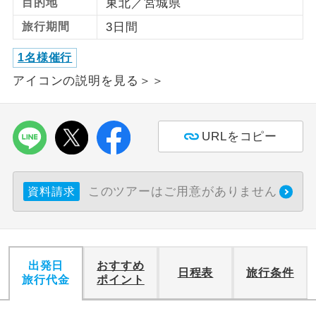
目的地
東北／宮城県
旅行期間
3日間
利用航空会社が指定なので、ご出発の計
航空会社指定
画にとても便利です。
1名様催行
ご紹介するホテルを指定したコースで
ホテル指定
アイコンの説明を見る＞＞
す。
おひとり様バ
おひとり様でバス席を2席利⽤できま
ス2席利用
URLをコピー
す。
このツアーはご用意がありません
資料請求
出発日
おすすめ
日程表
旅行条件
旅行代金
ポイント