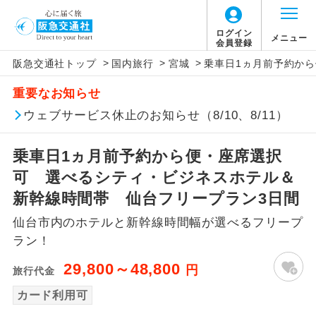
ログイン
メニュー
会員登録
>
>
>
阪急交通社トップ
国内旅行
宮城
乗車日1ヵ月前予約か
アイコン
説明
重要なお知らせ
往路出発空港（駅）から復路到着空港
ウェブサービス休止のお知らせ（8/10、8/11）
添乗員同行
（駅）まで同行します。
乗車日1ヵ月前予約から便・座席選択
現地添乗員同
現地到着空港（駅）から最終日出発空港
行
（駅）まで添乗員が同行します。
可 選べるシティ・ビジネスホテル＆
新幹線時間帯 仙台フリープラン3日間
バスガイド乗
バスガイドが乗務し、車内での観光案内
務
仙台市内のホテルと新幹線時間幅が選べるフリープ
があります。
ラン！
新コース
初登場のコースです。
29,800～48,800
円
旅行代金
ユネスコに登録されている文化遺産や自
カード利用可
世界遺産
然遺産を訪ねるコースです。