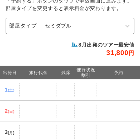
「予約する」ボタンのタップで申込画面に進みます。
部屋タイプを変更すると表示料金が変わります。
部屋タイプ
8
月出発のツアー最安値
31,800
円
催行状況
出発日
旅行代金
残席
予約
割引
1
(土)
2
(日)
3
(月)