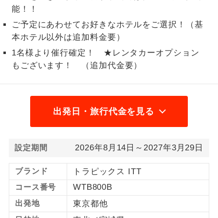
能！！
1名様から出発可能な個人型プランで
1名様催行
ご予定にあわせてお好きなホテルをご選択！（基
す。
本ホテル以外は追加料金要）
2名様から出発可能な個人型プランで
2名様催行
1名様より催行確定！ ★レンタカーオプション
す。
もございます！ （追加代金要）
おひとり様参
おひとり様限定でご参加いただけるコー
加限定
スです。
出発日・旅行代金を見る
1名様1室同代
1名様1室利用でも追加料金がかからない
金
コースです。
ご夫婦限定でご参加いただけるコースで
2026年8月14日～2027年3月29日
設定期間
ご夫婦限定
す。
ブランド
トラピックス ITT
女性限定でご参加いただけるコースで
女性限定
WTB800B
コース番号
す。
出発地
東京都他
ご参加にあたり年齢に制限があるコース
年齢制限あり
です。