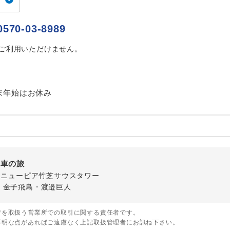
ご紹介するホテルを指定したコースです。
指定
0570-03-8989
おひとり様でバス席を2席利⽤できます。
ス2席利用
はご利用いただけません。
末年始はお休み
列車の旅
-1 ニューピア竹芝サウスタワー
・金子飛鳥・渡邉巨人
行を取扱う営業所での取引に関する責任者です。
不明な点があればご遠慮なく上記取扱管理者にお訊ね下さい。