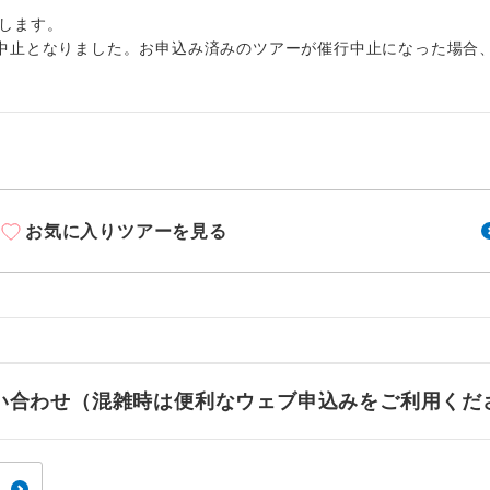
周りの音を気にせず、ガイドさんの説明をじっ
イヤホン
します。
ができます。
中止となりました。お申込み済みのツアーが催行中止になった場合
1名様から出発可能な個人型プランです。
催行
2名様から出発可能な個人型プランです。
催行
おひとり様限定でご参加いただけるコースです
参加限定
1名様1室利用でも追加料金がかからないコース
室同代金
お気に入りツアーを見る
ご夫婦限定でご参加いただけるコースです。
限定
女性限定でご参加いただけるコースです。
限定
ご参加にあたり年齢に制限があるコースです。
限あり
お問い合わせ（混雑時は便利なウェブ申込みをご利用くだ
利用航空会社が指定なので、ご出発の計画にと
社指定
す。