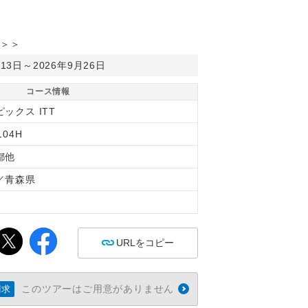
＞＞
月13日～2026年9月26日
コース情報
ックス ITT
104H
都他
／青森県
間
URLをコピー
このツアーはご用意がありません
請求