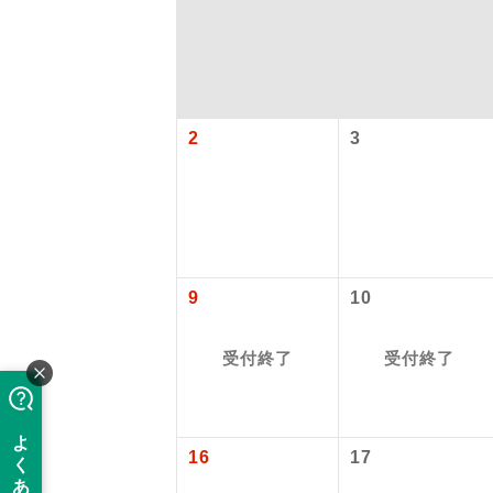
2
3
アイ
9
10
添乗員
受付終了
受付終了
現地添乗
16
17
バスガイ