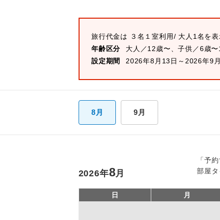
旅行代金は
３名１室
利用/ 大人1名を
年齢区分
大人／12歳〜、子供／6歳〜
設定期間
2026年8月13日～2026年9
8月
9月
「予約
8
部屋タ
2026
年
月
日
月