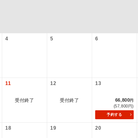
4
5
6
コン
説明
11
12
13
往路出発空港（駅）から復路到着空港（駅）ま
同行
す。
66,800
受付終了
受付終了
円
(57,800円)
現地到着空港（駅）から最終日出発空港（駅）
予約する
員同行
同行します。
18
19
20
バスガイドが乗務し、車内での観光案内があり
ド乗務