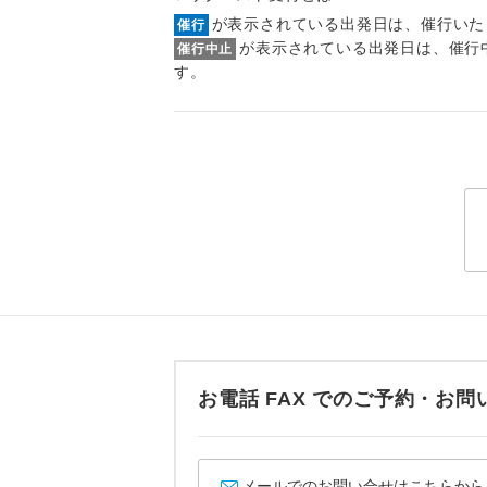
トラベル
が表示されている出発日は、催行いた
催行
が表示されている出発日は、催行
催行中止
す。
1名様
2名様
おひとり様
1名様1
ご夫婦
女性
年齢制
お電話 FAX でのご予約・
航空会
メールでのお問い合せはこちらから