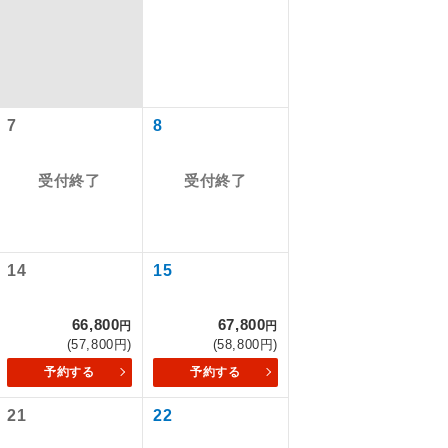
7
8
受付終了
受付終了
14
15
で同行しま
66,800
67,800
円
円
(57,800円)
(58,800円)
まで添乗員が
予約する
予約する
21
22
ます。