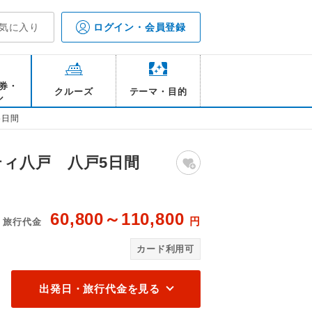
気に入り
ログイン・会員登録
券・
クルーズ
テーマ・目的
ル
5日間
ィ八戸 八戸5日間
60,800～110,800
円
旅行代金
シングル/一例
パ
カード利用可
出発日・旅行代金を見る