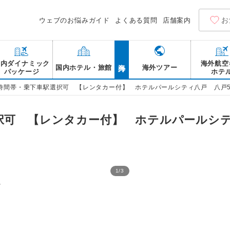
お
ウェブのお悩みガイド
よくある質問
店舗案内
海外
国内ダイナミック
海外航空
国内ホテル・旅館
海外ツアー
パッケージ
ホテ
時間帯・乗下車駅選択可 【レンタカー付】 ホテルパールシティ八戸 八戸
択可 【レンタカー付】 ホテルパールシテ
1
/
3
パールシティ八戸 客室 