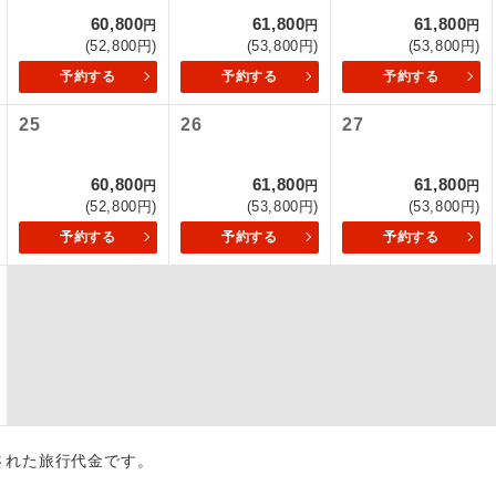
60,800
61,800
61,800
円
円
円
初登場のコースです。
ース
(52,800円)
(53,800円)
(53,800円)
予約する
予約する
予約する
ユネスコに登録されている文化遺産や自然遺産
遺産
スです。
25
26
27
絶景スポットに立ち寄るコースです。
景
60,800
61,800
61,800
円
円
円
(52,800円)
(53,800円)
(53,800円)
温泉地にも宿泊するコースです。
泉
予約する
予約する
予約する
ご宿泊ホテルに露天風呂が付いています。
風呂
ご宿泊ホテルに大浴場が付いています。
場
全てのお食事が付いていますので、お食事の心
付き
ん。（機内食を除く）
お部屋にてゆっくりとお召し上がりいただけま
屋食
出された旅行代金です。