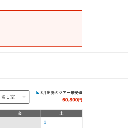
8
月出発のツアー最安値
60,800
円
金
土
1