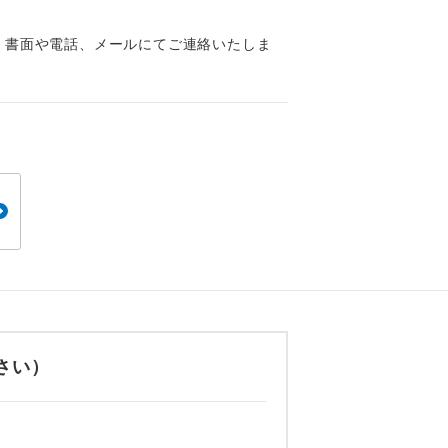
くり聞くこと
、書面や電話、メールにてご連絡いたしま
。
です。
さい）
ても便利で