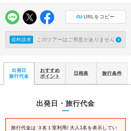
利用航空会社が指定なので、ご出発の計
航空会社指定
URLをコピー
画にとても便利です。
ご紹介するホテルを指定したコースで
ホテル指定
す。
このツアーはご用意がありません
資料請求
おひとり様バ
おひとり様でバス席を2席利⽤できま
ス2席利用
す。
出発日
おすすめ
日程表
旅行条件
旅行代金
ポイント
出発日・旅行代金
旅行代金は
３名１室
利用/ 大人1名を表示してい