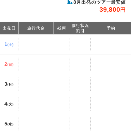
8
月出発のツアー最安値
39,800
円
催行状況
出発日
旅行代金
残席
予約
割引
1
(土)
2
(日)
3
(月)
4
(火)
5
(水)