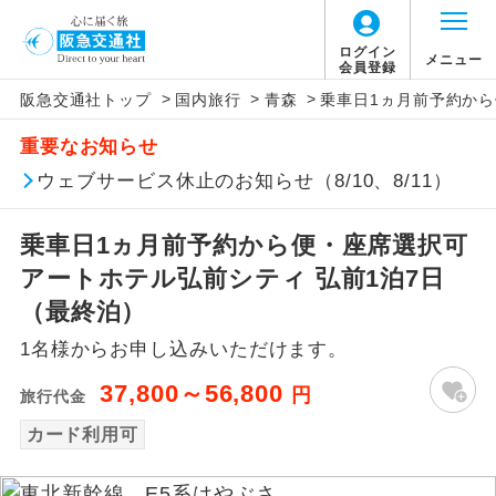
ログイン
メニュー
会員登録
>
>
>
阪急交通社トップ
国内旅行
青森
乗車日1ヵ月前予約から
アイコン
説明
重要なお知らせ
往路出発空港（駅）から復路到着空港
ウェブサービス休止のお知らせ（8/10、8/11）
添乗員同行
（駅）まで同行します。
乗車日1ヵ月前予約から便・座席選択可
現地添乗員同
現地到着空港（駅）から最終日出発空港
行
（駅）まで添乗員が同行します。
アートホテル弘前シティ 弘前1泊7日
（最終泊）
バスガイド乗
バスガイドが乗務し、車内での観光案内
務
1名様からお申し込みいただけます。
があります。
37,800～56,800
円
旅行代金
新コース
初登場のコースです。
カード利用可
ユネスコに登録されている文化遺産や自
世界遺産
然遺産を訪ねるコースです。