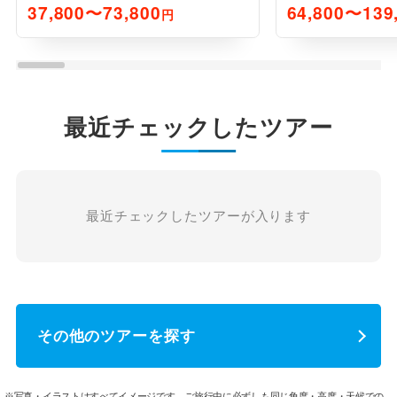
食付 3日間
37,800〜73,800
64,800〜139
円
最近チェックしたツアー
最近チェックしたツアーが入ります
その他のツアーを探す
※写真・イラストはすべてイメージです。ご旅行中に必ずしも同じ角度・高度・天候での