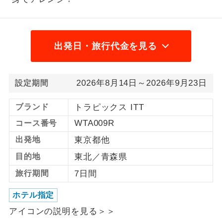
1名様から出発可能な個人型プランで
1名様催行
す。
出発日・旅行代金を見る
2名様から出発可能な個人型プランで
2名様催行
す。
おひとり様参
おひとり様限定でご参加いただけるコー
2026年8月14日～2026年9月23日
設定期間
加限定
スです。
ブランド
トラピックス ITT
1名様1室同代
1名様1室利用でも追加料金がかからない
WTA009R
コース番号
金
コースです。
出発地
東京都他
ご夫婦限定でご参加いただけるコースで
ご夫婦限定
目的地
東北／青森県
す。
旅行期間
7日間
女性限定でご参加いただけるコースで
女性限定
す。
ホテル指定
アイコンの説明を見る＞＞
ご参加にあたり年齢に制限があるコース
年齢制限あり
です。