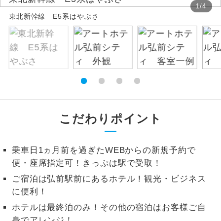
1
/
4
東北新幹線 E5系はやぶさ
絶景
絶景スポットに立ち寄るコースです。
温泉
温泉地にも宿泊するコースです。
ご宿泊ホテルに露天風呂が付いていま
露天風呂
す。
大浴場
ご宿泊ホテルに大浴場が付いています。
こだわりポイント
全てのお食事が付いていますので、お食
全食事付き
事の心配はいりません。（機内食を除
乗車日1ヵ月前を過ぎたWEBからの新規予約で
く）
便・座席指定可！きっぷは駅で受取！
お部屋にてゆっくりとお召し上がりいた
お部屋食
ご宿泊は弘前駅前にあるホテル！観光・ビジネス
だけます。
に便利！
トラベルイヤ
周りの音を気にせず、ガイドさんの説明
ホテルは最終泊のみ！その他の宿泊はお客様ご自
ホン
をじっくり聞くことができます。
身でアレンジ！