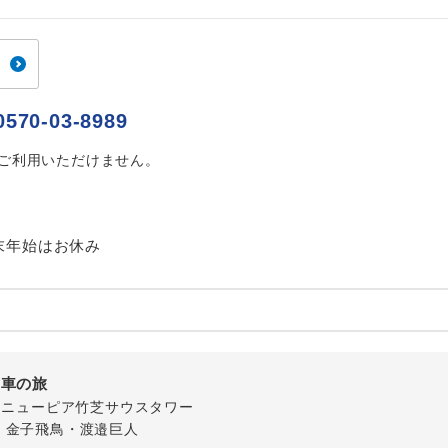
ご紹介するホテルを指定したコースです。
指定
おひとり様でバス席を2席利⽤できます。
ス2席利用
0570-03-8989
はご利用いただけません。
末年始はお休み
列車の旅
-1 ニューピア竹芝サウスタワー
・金子飛鳥・渡邉巨人