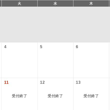
火
水
木
4
5
6
コン
説明
往路出発空港（駅）から復路到着空港（駅）ま
同行
す。
11
12
13
現地到着空港（駅）から最終日出発空港（駅）
員同行
受付終了
受付終了
受付終了
同行します。
バスガイドが乗務し、車内での観光案内があり
ド乗務