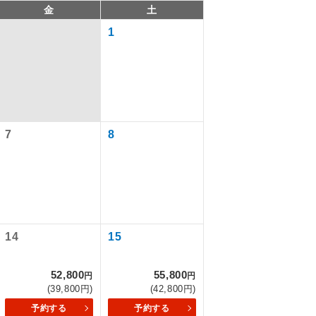
金
土
1
7
8
で同行しま
14
15
まで添乗員が
52,800
55,800
円
円
(39,800円)
(42,800円)
ます。
予約する
予約する