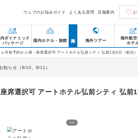
お
ウェブのお悩みガイド
よくある質問
店舗案内
海外
国内ダイナミック
海外航空
国内ホテル・旅館
海外ツアー
パッケージ
ホテ
1ヵ月前予約から便・座席選択可 アートホテル弘前シティ 弘前1泊5日（初泊）
らせ（8/10、8/11）
座席選択可 アートホテル弘前シティ 弘前1
1
/
4
アートホテル弘前シティ 