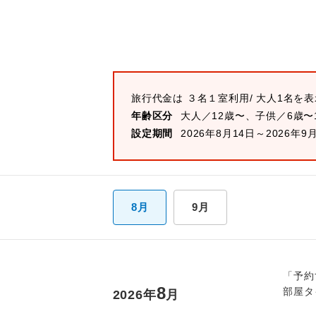
旅行代金は
３名１室
利用/ 大人1名を
年齢区分
大人／12歳〜、子供／6歳〜
設定期間
2026年8月14日～2026年9
8月
9月
「予約
8
部屋タ
2026
年
月