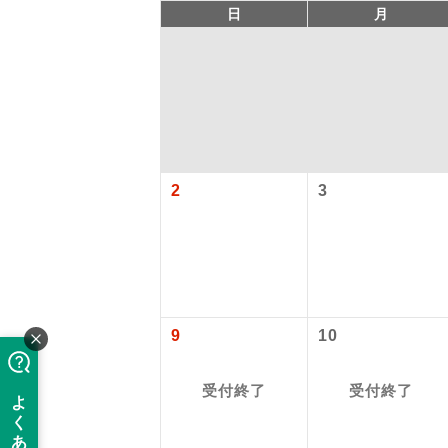
日
月
2
3
アイ
添乗員
9
10
現地添乗
受付終了
受付終了
バスガイ