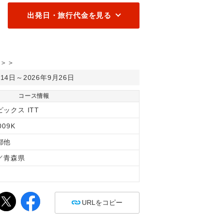
出発日・旅行代金を見る
＞＞
月14日～2026年9月26日
コース情報
ックス ITT
009K
都他
／青森県
間
URLをコピー