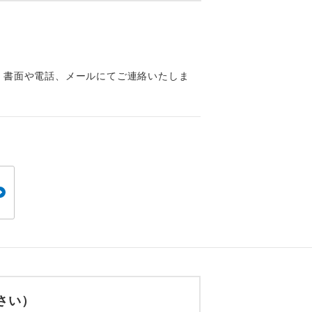
くり聞くこと
、書面や電話、メールにてご連絡いたしま
。
です。
ても便利で
さい）