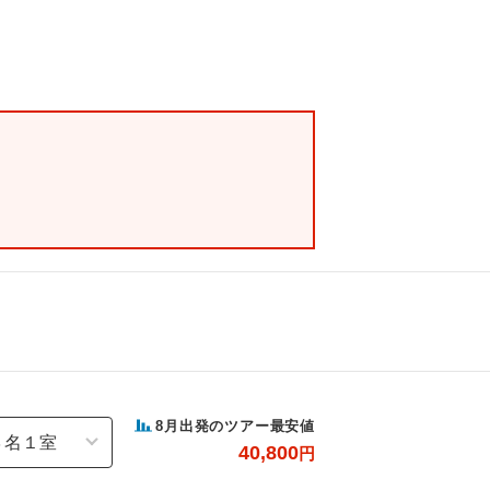
8
月出発のツアー最安値
40,800
円