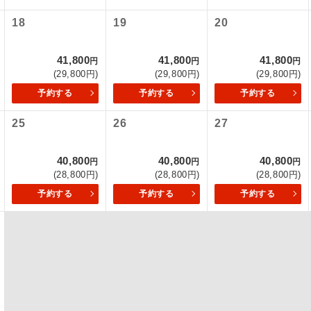
18
19
20
初登場のコースです。
ース
ユネスコに登録されている文化遺産や自然遺産
41,800
41,800
41,800
円
円
円
遺産
スです。
(29,800円)
(29,800円)
(29,800円)
予約する
予約する
予約する
絶景スポットに立ち寄るコースです。
景
25
26
27
温泉地にも宿泊するコースです。
泉
40,800
40,800
40,800
円
円
円
ご宿泊ホテルに露天風呂が付いています。
風呂
(28,800円)
(28,800円)
(28,800円)
予約する
予約する
予約する
ご宿泊ホテルに大浴場が付いています。
場
全てのお食事が付いていますので、お食事の心
付き
ん。（機内食を除く）
お部屋にてゆっくりとお召し上がりいただけま
屋食