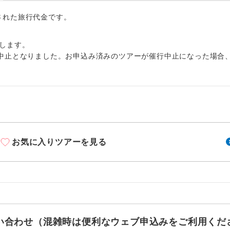
周りの音を気にせず、ガイドさんの説明をじっ
イヤホン
ができます。
出された旅行代金です。
1名様から出発可能な個人型プランです。
催行
します。
中止となりました。お申込み済みのツアーが催行中止になった場合
2名様から出発可能な個人型プランです。
催行
おひとり様限定でご参加いただけるコースです
参加限定
1名様1室利用でも追加料金がかからないコース
室同代金
ご夫婦限定でご参加いただけるコースです。
限定
お気に入りツアーを見る
女性限定でご参加いただけるコースです。
限定
ご参加にあたり年齢に制限があるコースです。
限あり
利用航空会社が指定なので、ご出発の計画にと
社指定
す。
お問い合わせ（混雑時は便利なウェブ申込みをご利用くだ