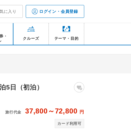
気に入り
ログイン・会員登録
券・
クルーズ
テーマ・目的
ル
泊5日（初泊）
37,800～72,800
円
旅行代金
外観
ア
カード利用可