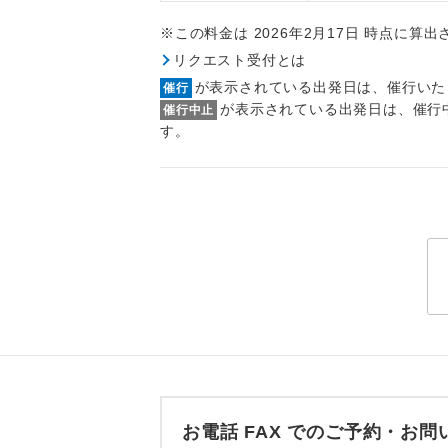
トラベル
※この料金は 2026年2月17日 時点に算
リクエスト受付とは
1名様
が表示されている出発日は、催行いた
催行
が表示されている出発日は、催行
催行中止
2名様
す。
おひとり様
1名様1
ご夫婦
女性
年齢制
航空会
お電話 FAX でのご予約・