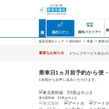
国内
国内ツアー
国内バスツアー
>
>
>
阪急交通社トップ
国内旅行
青森
乗車日
重要なお知らせ
ウェブサービス休止のお知
乗車日1ヵ月前予約から便・
1名様からお申し込みいただけます。
東北新幹線 E5系はやぶさ