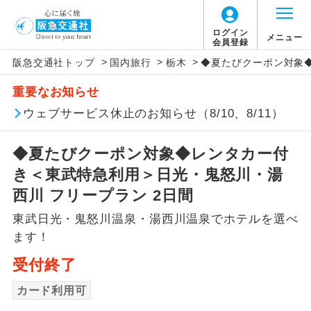
ログイン
メニュー
会員登録
>
>
>
阪急交通社トップ
国内旅行
栃木
◆夏たびクーポン対象◆
アイコン
説明
重要なお知らせ
往路出発空港（駅）から復路到着空港
ウェブサービス休止のお知らせ（8/10、8/11）
添乗員同行
（駅）まで同行します。
◆夏たびクーポン対象◆レンタカー付
現地添乗員同
現地到着空港（駅）から最終日出発空港
行
（駅）まで添乗員が同行します。
き＜東武特急利用＞日光・鬼怒川・湯
西川 フリープラン 2日間
バスガイド乗
バスガイドが乗務し、車内での観光案内
務
東武日光・鬼怒川温泉・湯西川温泉でホテルを選べ
があります。
ます！
新コース
初登場のコースです。
受付終了
ユネスコに登録されている文化遺産や自
カード利用可
世界遺産
然遺産を訪ねるコースです。