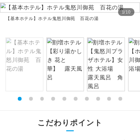
絶景
1
/
10
絶景スポットに立ち寄るコースです。
【基本ホテル】ホテル鬼怒川御苑 百花の湯
温泉
温泉地にも宿泊するコースです。
ご宿泊ホテルに露天風呂が付いていま
露天風呂
す。
大浴場
ご宿泊ホテルに大浴場が付いています。
全てのお食事が付いていますので、お食
全食事付き
事の心配はいりません。（機内食を除
く）
お部屋にてゆっくりとお召し上がりいた
お部屋食
だけます。
こだわりポイント
トラベルイヤ
周りの音を気にせず、ガイドさんの説明
ホン
をじっくり聞くことができます。