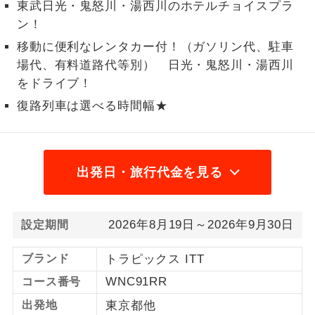
東武日光・鬼怒川・湯西川のホテルチョイスプラ
1名様から出発可能な個人型プランで
ン！
1名様催行
す。
移動に便利なレンタカー付！（ガソリン代、駐車
場代、有料道路代等別） 日光・鬼怒川・湯西川
2名様から出発可能な個人型プランで
2名様催行
す。
をドライブ！
復路列車は選べる時間幅★
おひとり様参
おひとり様限定でご参加いただけるコー
加限定
スです。
1名様1室同代
1名様1室利用でも追加料金がかからない
出発日・旅行代金を見る
金
コースです。
ご夫婦限定でご参加いただけるコースで
ご夫婦限定
2026年8月19日～2026年9月30日
設定期間
す。
女性限定でご参加いただけるコースで
ブランド
トラピックス ITT
女性限定
す。
WNC91RR
コース番号
ご参加にあたり年齢に制限があるコース
出発地
東京都他
年齢制限あり
です。