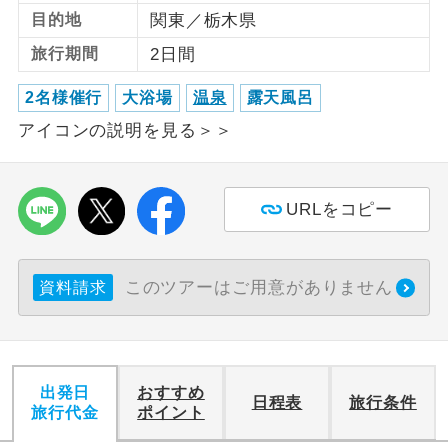
目的地
関東／栃木県
利用航空会社が指定なので、ご出発の計
航空会社指定
旅行期間
2日間
画にとても便利です。
2名様催行
大浴場
温泉
露天風呂
ご紹介するホテルを指定したコースで
ホテル指定
す。
アイコンの説明を見る＞＞
おひとり様バ
おひとり様でバス席を2席利⽤できま
ス2席利用
す。
URLをコピー
このツアーはご用意がありません
資料請求
出発日
おすすめ
日程表
旅行条件
旅行代金
ポイント