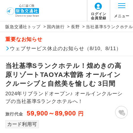
ログイン
メニュー
会員登録
>
>
>
阪急交通社トップ
国内旅行
長野
当社基準Sランクホテル
アイコン
説明
重要なお知らせ
往路出発空港（駅）から復路到着空港
ウェブサービス休止のお知らせ（8/10、8/11）
添乗員同行
（駅）まで同行します。
当社基準Sランクホテル！煌めきの高
現地添乗員同
現地到着空港（駅）から最終日出発空港
行
（駅）まで添乗員が同行します。
原リゾートTAOYA木曽路 オールイン
クルーシブと自然美を愉しむ 3日間
バスガイド乗
バスガイドが乗務し、車内での観光案内
務
2024年リブランドオープン♪ オールインクルーシ
があります。
ブの当社基準Sランクホテルへ！
新コース
初登場のコースです。
59,900～89,900
円
旅行代金
ユネスコに登録されている文化遺産や自
カード利用可
世界遺産
然遺産を訪ねるコースです。