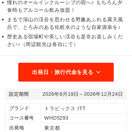
憧れのオールインクルーシブの宿へ♪ もちろん夕
1名様から出発可能な個人型プランで
食時もアルコール飲み放題！
1名様催行
す。
まるで深山の渓谷を思わせる野趣あふれる露天風
呂で、とろみのある化粧水のような自家源泉を♪
2名様から出発可能な個人型プランで
2名様催行
す。
歴史ある宿場町や美しい渓谷も是非お楽しみくだ
さい♪（周辺観光は各自にて）
おひとり様参
おひとり様限定でご参加いただけるコー
加限定
スです。
1名様1室同代
1名様1室利用でも追加料金がかからない
出発日・旅行代金を見る
金
コースです。
ご夫婦限定でご参加いただけるコースで
ご夫婦限定
2026年8月19日～2026年12月24日
設定期間
す。
女性限定でご参加いただけるコースで
ブランド
トラピックス ITT
女性限定
す。
WHD5293
コース番号
ご参加にあたり年齢に制限があるコース
出発地
東京都
年齢制限あり
です。