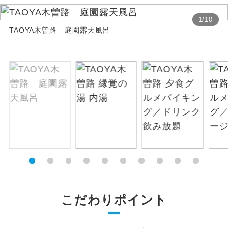
絶景
1
/
10
絶景スポットに立ち寄るコースです。
TAOYA木曽路 庭園露天風呂
温泉
温泉地にも宿泊するコースです。
ご宿泊ホテルに露天風呂が付いていま
露天風呂
す。
大浴場
ご宿泊ホテルに大浴場が付いています。
全てのお食事が付いていますので、お食
全食事付き
事の心配はいりません。（機内食を除
く）
お部屋にてゆっくりとお召し上がりいた
お部屋食
だけます。
こだわりポイント
トラベルイヤ
周りの音を気にせず、ガイドさんの説明
ホン
をじっくり聞くことができます。