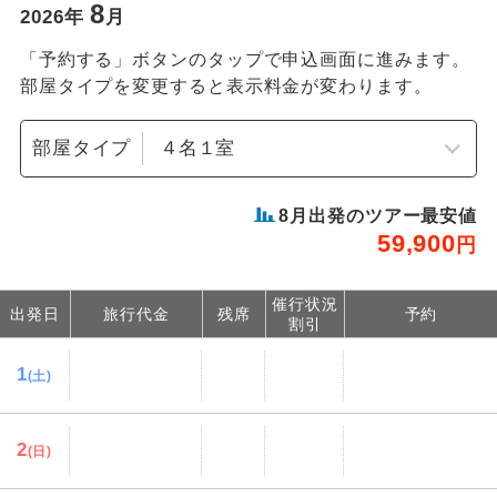
8
2026
年
月
「予約する」ボタンのタップで申込画面に進みます。
部屋タイプを変更すると表示料金が変わります。
部屋タイプ
8
月出発のツアー最安値
59,900
円
催行状況
出発日
旅行代金
残席
予約
割引
1
(土)
2
(日)