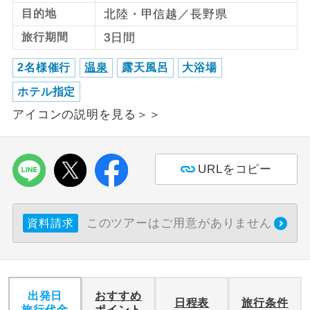
目的地
北陸・甲信越／長野県
利用航空会社が指定なので、ご出発の計
航空会社指定
旅行期間
3日間
画にとても便利です。
2名様催行
温泉
露天風呂
大浴場
ご紹介するホテルを指定したコースで
ホテル指定
す。
ホテル指定
アイコンの説明を見る＞＞
おひとり様バ
おひとり様でバス席を2席利⽤できま
ス2席利用
す。
URLをコピー
このツアーはご用意がありません
資料請求
出発日
おすすめ
日程表
旅行条件
旅行代金
ポイント