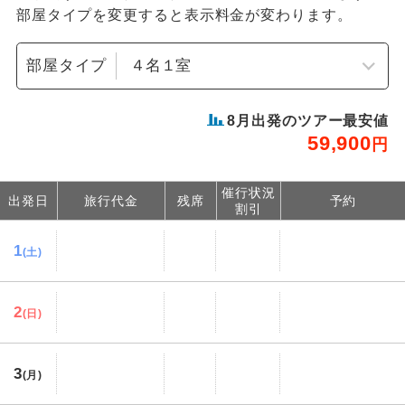
部屋タイプを変更すると表示料金が変わります。
部屋タイプ
8
月出発のツアー最安値
59,900
円
催行状況
出発日
旅行代金
残席
予約
割引
1
(土)
2
(日)
3
(月)