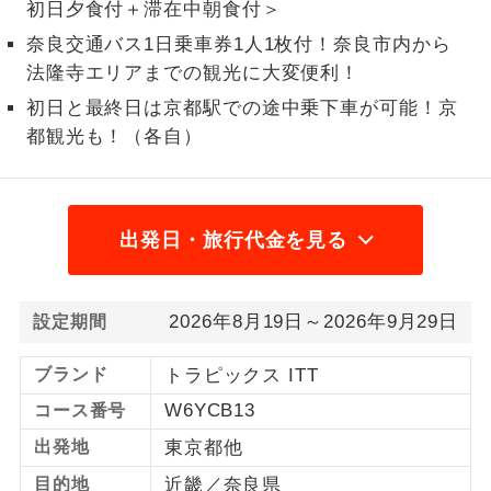
初日夕食付＋滞在中朝食付＞
1名様から出発可能な個人型プランで
奈良交通バス1日乗車券1人1枚付！奈良市内から
1名様催行
す。
法隆寺エリアまでの観光に大変便利！
2名様から出発可能な個人型プランで
初日と最終日は京都駅での途中乗下車が可能！京
2名様催行
す。
都観光も！（各自）
おひとり様参
おひとり様限定でご参加いただけるコー
加限定
スです。
出発日・旅行代金を見る
1名様1室同代
1名様1室利用でも追加料金がかからない
金
コースです。
2026年8月19日～2026年9月29日
設定期間
ご夫婦限定でご参加いただけるコースで
ご夫婦限定
す。
ブランド
トラピックス ITT
女性限定でご参加いただけるコースで
女性限定
W6YCB13
コース番号
す。
出発地
東京都他
ご参加にあたり年齢に制限があるコース
年齢制限あり
目的地
近畿／奈良県
です。