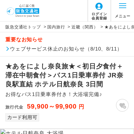
ログイン
メニュー
会員登録
>
>
>
阪急交通社トップ
国内旅行
近畿（関西）
★あをによし奈
アイコン
説明
重要なお知らせ
往路出発空港（駅）から復路到着空港
ウェブサービス休止のお知らせ（8/10、8/11）
添乗員同行
（駅）まで同行します。
★あをによし奈良旅★＜初日夕食付＋
現地添乗員同
現地到着空港（駅）から最終日出発空港
行
（駅）まで添乗員が同行します。
滞在中朝食付＞バス1日乗車券付 JR奈
良駅直結 ホテル日航奈良 3日間
バスガイド乗
バスガイドが乗務し、車内での観光案内
務
お得なバス1日乗車券付き！大浴場完備♪
があります。
59,900～99,900
円
旅行代金
新コース
初登場のコースです。
カード利用可
ユネスコに登録されている文化遺産や自
世界遺産
然遺産を訪ねるコースです。