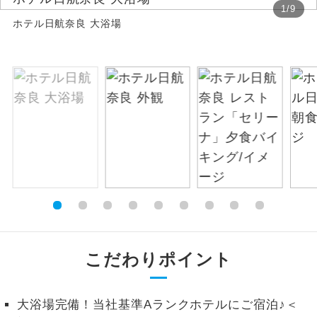
1
/
9
ホテル日航奈良 大浴場
絶景
絶景スポットに立ち寄るコースです。
温泉
温泉地にも宿泊するコースです。
ご宿泊ホテルに露天風呂が付いていま
露天風呂
す。
大浴場
ご宿泊ホテルに大浴場が付いています。
全てのお食事が付いていますので、お食
全食事付き
事の心配はいりません。（機内食を除
く）
お部屋にてゆっくりとお召し上がりいた
お部屋食
こだわりポイント
だけます。
トラベルイヤ
周りの音を気にせず、ガイドさんの説明
ホン
大浴場完備！当社基準Aランクホテルにご宿泊♪＜
をじっくり聞くことができます。