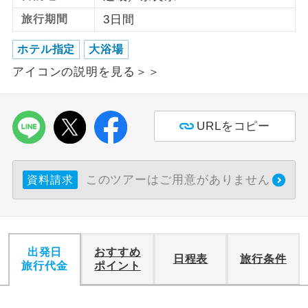
旅行期間
3日間
利用航空会社が指定なので、ご出発の計
航空会社指定
画にとても便利です。
ホテル指定
大浴場
アイコンの説明を見る＞＞
ご紹介するホテルを指定したコースで
ホテル指定
す。
おひとり様バ
おひとり様でバス席を2席利⽤できま
URLをコピー
ス2席利用
す。
このツアーはご用意がありません
資料請求
出発日
おすすめ
日程表
旅行条件
旅行代金
ポイント