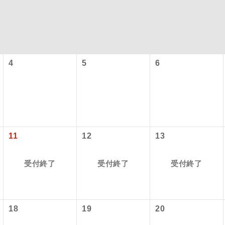
4
5
6
コン
説明
11
12
13
往路出発空港（駅）から復路到着空港（駅）ま
同行
す。
受付終了
受付終了
受付終了
現地到着空港（駅）から最終日出発空港（駅）
員同行
同行します。
18
19
20
バスガイドが乗務し、車内での観光案内があり
ド乗務