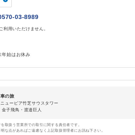
ご紹介するホテルを指定したコースです。
指定
0570-03-8989
おひとり様でバス席を2席利⽤できます。
ス2席利用
はご利用いただけません。
末年始はお休み
列車の旅
-1 ニューピア竹芝サウスタワー
・金子飛鳥・渡邉巨人
行を取扱う営業所での取引に関する責任者です。
不明な点があればご遠慮なく上記取扱管理者にお訊ね下さい。