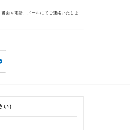
くり聞くこと
、書面や電話、メールにてご連絡いたしま
。
です。
さい）
ても便利で