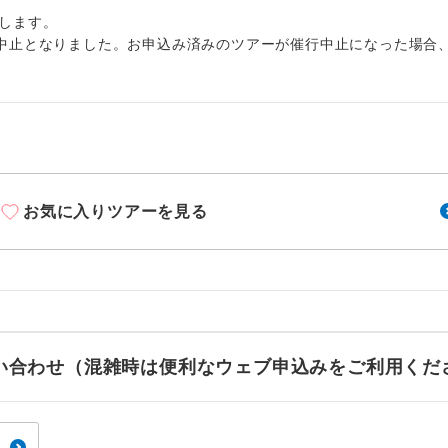
周りの音を気にせず、ガイドさんの説明をじっ
イヤホン
します。
ができます。
中止となりました。お申込み済みのツアーが催行中止になった場合
1名様から出発可能な個人型プランです。
催行
2名様から出発可能な個人型プランです。
催行
おひとり様限定でご参加いただけるコースです
参加限定
1名様1室利用でも追加料金がかからないコース
室同代金
お気に入りツアーを見る
ご夫婦限定でご参加いただけるコースです。
限定
女性限定でご参加いただけるコースです。
限定
ご参加にあたり年齢に制限があるコースです。
限あり
お問い合わせ（混雑時は便利なウェブ申込みをご利用くだ
利用航空会社が指定なので、ご出発の計画にと
社指定
す。