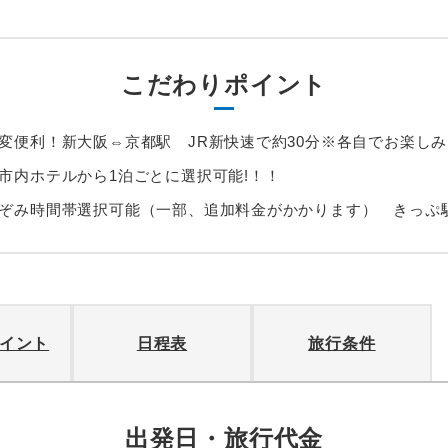
こだわりポイント
変便利！新大阪⇔京都駅 JR新快速で約30分※各自でお楽し
市内ホテルから1泊ごとに選択可能!！！
ぞみ時間帯選択可能（一部、追加料金がかかります） きっぷ駅
イント
日程表
旅行条件
出発日・旅行代金