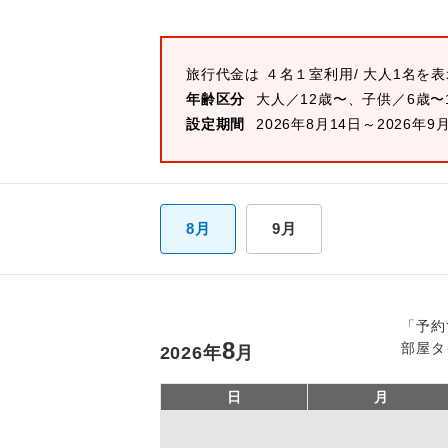
旅行代金は
４名１室
利用/ 大人1名を
年齢区分
大人／12歳〜、子供／6歳〜
設定期間
2026年8月14日～2026年9
8月
9月
「予約
8
部屋タ
2026
年
月
日
月