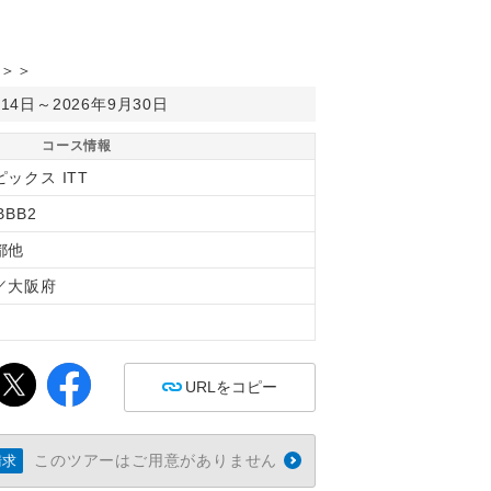
＞＞
月14日～2026年9月30日
コース情報
ックス ITT
BBB2
都他
／大阪府
間
URLをコピー
このツアーはご用意がありません
請求