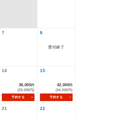
7
8
受付終了
14
15
で同行しま
36,000
42,000
円
円
(28,000円)
(34,000円)
まで添乗員が
予約する
予約する
21
22
ます。