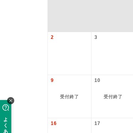
2
3
アイ
9
10
添乗員
受付終了
受付終了
現地添乗
16
17
バスガイ