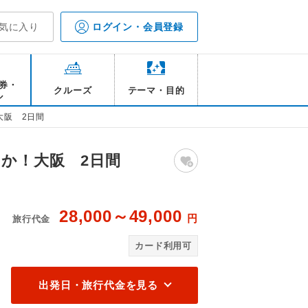
気に入り
ログイン・会員登録
券・
クルーズ
テーマ・目的
ル
大阪 2日間
か！大阪 2日間
28,000～49,000
円
旅行代金
各自にて）
【
カード利用可
出発日・旅行代金を見る