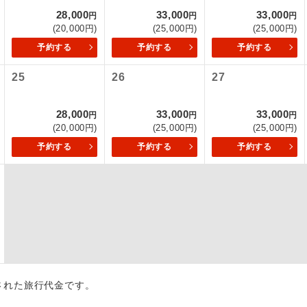
28,000
33,000
33,000
円
円
円
初登場のコースです。
ース
(20,000円)
(25,000円)
(25,000円)
予約する
予約する
予約する
ユネスコに登録されている文化遺産や自然遺産
遺産
スです。
25
26
27
絶景スポットに立ち寄るコースです。
景
28,000
33,000
33,000
円
円
円
(20,000円)
(25,000円)
(25,000円)
温泉地にも宿泊するコースです。
泉
予約する
予約する
予約する
ご宿泊ホテルに露天風呂が付いています。
風呂
ご宿泊ホテルに大浴場が付いています。
場
全てのお食事が付いていますので、お食事の心
付き
ん。（機内食を除く）
お部屋にてゆっくりとお召し上がりいただけま
屋食
出された旅行代金です。