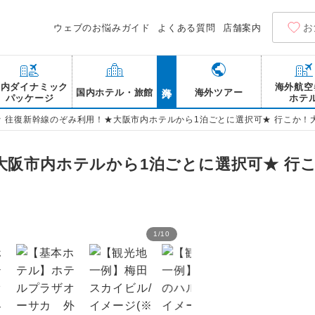
お
ウェブのお悩みガイド
よくある質問
店舗案内
海外
国内ダイナミック
海外航空
国内ホテル・旅館
海外ツアー
パッケージ
ホテ
>
往復新幹線のぞみ利用！★大阪市内ホテルから1泊ごとに選択可★ 行こか！
大阪市内ホテルから1泊ごとに選択可★ 行こ
1
/
10
【観光地一例】大阪城(※