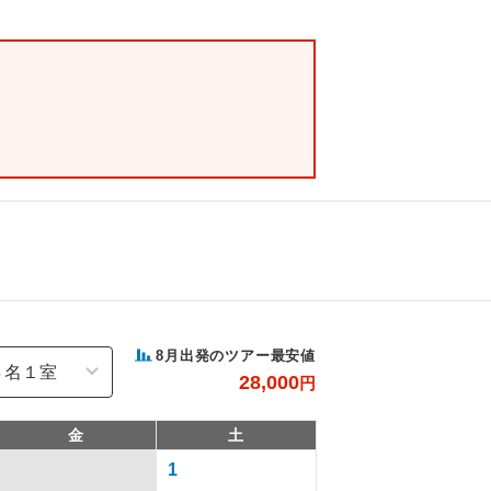
8
月出発のツアー最安値
28,000
円
金
土
1