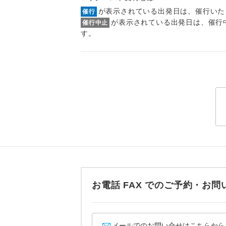
トラベル
が表示されている出発日は、催行いた
催行
が表示されている出発日は、催行
催行中止
す。
1名様
2名様
おひとり様
1名様1
ご夫婦
女性
年齢制
お電話 FAX でのご予約・
航空会
メールでのお問い合せはこちらから