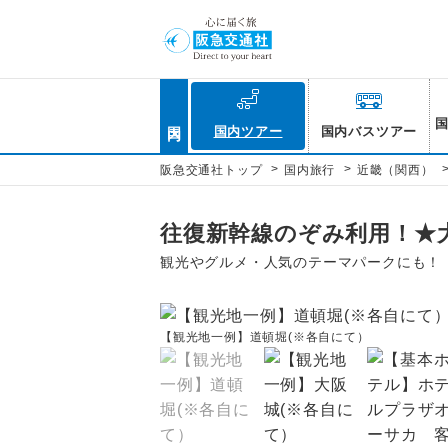
国内
国内ツアー
国内バスツアー
>
>
阪急交通社トップ
国内旅行
近畿（関西）
往復新幹線のぞみ利用！★
観光やグルメ・人気のテーマパークにも！
【観光地一例】道頓堀(※各自にて）