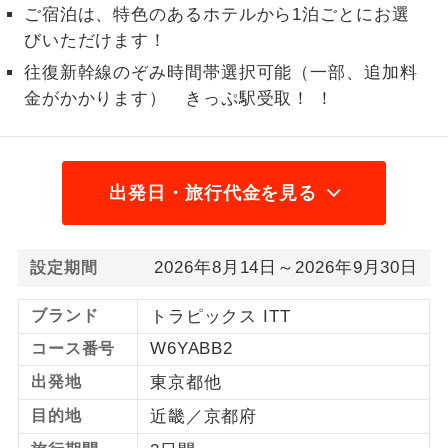
ご宿泊は、特色のあるホテルから1泊ごとにお選
1名様から出発可能な個人型プランで
びいただけます！
1名様催行
す。
往復新幹線のぞみ時間帯選択可能（一部、追加料
2名様から出発可能な個人型プランで
金がかかります） きっぷ駅受取！ ！
2名様催行
す。
おひとり様参
おひとり様限定でご参加いただけるコー
加限定
スです。
出発日・旅行代金を見る
1名様1室同代
1名様1室利用でも追加料金がかからない
金
コースです。
2026年8月14日～2026年9月30日
設定期間
ご夫婦限定でご参加いただけるコースで
ご夫婦限定
ブランド
トラピックス ITT
す。
W6YABB2
コース番号
女性限定でご参加いただけるコースで
女性限定
出発地
東京都他
す。
目的地
近畿／京都府
ご参加にあたり年齢に制限があるコース
年齢制限あり
です。