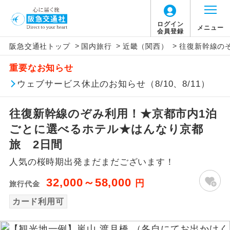
ログイン
メニュー
会員登録
>
>
>
阪急交通社トップ
国内旅行
近畿（関西）
往復新幹線の
アイコン
説明
重要なお知らせ
往路出発空港（駅）から復路到着空港
ウェブサービス休止のお知らせ（8/10、8/11）
添乗員同行
（駅）まで同行します。
往復新幹線のぞみ利用！★京都市内1泊
現地添乗員同
現地到着空港（駅）から最終日出発空港
行
（駅）まで添乗員が同行します。
ごとに選べるホテル★はんなり京都
旅 2日間
バスガイド乗
バスガイドが乗務し、車内での観光案内
務
人気の桜時期出発まだまだございます！
があります。
32,000～58,000
円
旅行代金
新コース
初登場のコースです。
カード利用可
ユネスコに登録されている文化遺産や自
世界遺産
然遺産を訪ねるコースです。