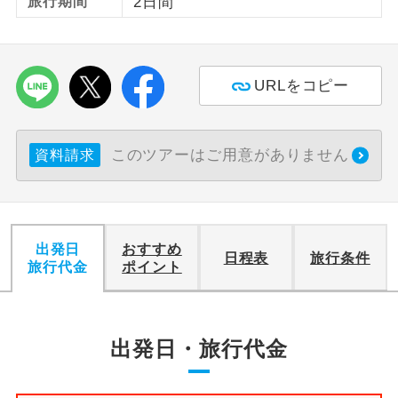
旅行期間
2日間
利用航空会社が指定なので、ご出発の計
航空会社指定
画にとても便利です。
URLをコピー
ご紹介するホテルを指定したコースで
ホテル指定
す。
おひとり様バ
おひとり様でバス席を2席利⽤できま
このツアーはご用意がありません
資料請求
ス2席利用
す。
出発日
おすすめ
日程表
旅行条件
旅行代金
ポイント
出発日・旅行代金