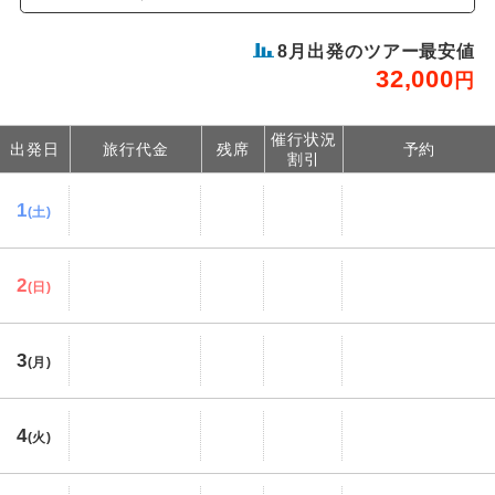
8
月出発のツアー最安値
32,000
円
催行状況
出発日
旅行代金
残席
予約
割引
1
(土)
2
(日)
3
(月)
4
(火)