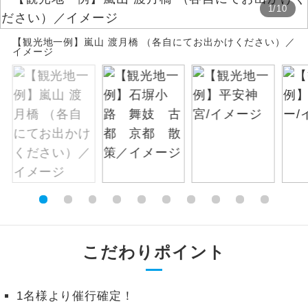
1
/
10
絶景
絶景スポットに立ち寄るコースです。
【観光地一例】嵐山 渡月橋 （各自にてお出かけください）／
イメージ
温泉
温泉地にも宿泊するコースです。
ご宿泊ホテルに露天風呂が付いていま
露天風呂
す。
大浴場
ご宿泊ホテルに大浴場が付いています。
全てのお食事が付いていますので、お食
全食事付き
事の心配はいりません。（機内食を除
く）
お部屋にてゆっくりとお召し上がりいた
お部屋食
こだわりポイント
だけます。
トラベルイヤ
周りの音を気にせず、ガイドさんの説明
ホン
1名様より催行確定！
をじっくり聞くことができます。