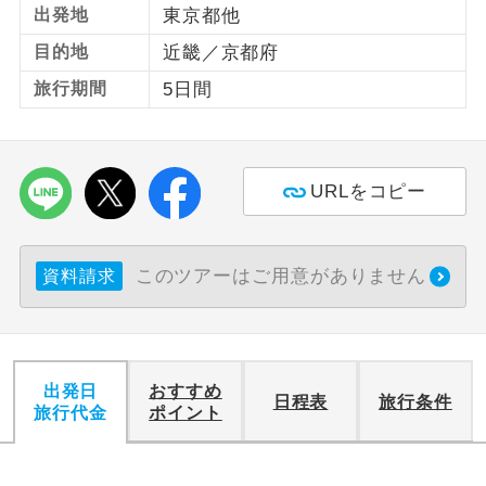
出発地
東京都他
利用航空会社が指定なので、ご出発の計
目的地
近畿／京都府
航空会社指定
画にとても便利です。
旅行期間
5日間
ご紹介するホテルを指定したコースで
ホテル指定
す。
おひとり様バ
おひとり様でバス席を2席利⽤できま
URLをコピー
ス2席利用
す。
このツアーはご用意がありません
資料請求
出発日
おすすめ
日程表
旅行条件
旅行代金
ポイント