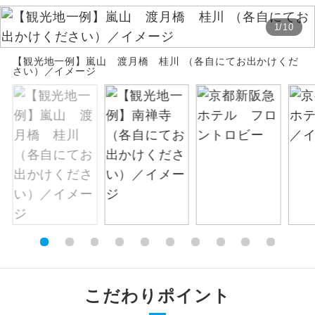
絶景
1
/
10
絶景スポットに立ち寄るコースです。
【観光地一例】嵐山 渡月橋 桂川 （各自にてお出かけくだ
温泉
温泉地にも宿泊するコースです。
さい）／イメージ
ご宿泊ホテルに露天風呂が付いていま
露天風呂
す。
大浴場
ご宿泊ホテルに大浴場が付いています。
全てのお食事が付いていますので、お食
全食事付き
事の心配はいりません。（機内食を除
く）
お部屋にてゆっくりとお召し上がりいた
お部屋食
だけます。
トラベルイヤ
周りの音を気にせず、ガイドさんの説明
こだわりポイント
ホン
をじっくり聞くことができます。