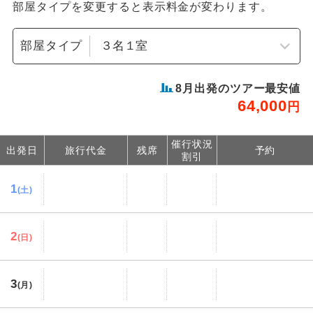
部屋タイプを変更すると表示料金が変わります。
部屋タイプ
8
月出発のツアー最安値
64,000
円
催行状況
出発日
旅行代金
残席
予約
割引
1
(土)
2
(日)
3
(月)