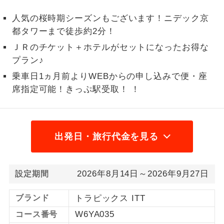
1名様から出発可能な個人型プランで
人気の桜時期シーズンもございます！ニデック京
1名様催行
す。
都タワーまで徒歩約2分！
ＪＲのチケット＋ホテルがセットになったお得な
2名様から出発可能な個人型プランで
2名様催行
す。
プラン♪
乗車日1ヵ月前よりWEBからの申し込みで便・座
おひとり様参
おひとり様限定でご参加いただけるコー
加限定
席指定可能！きっぷ駅受取！ ！
スです。
1名様1室同代
1名様1室利用でも追加料金がかからない
金
コースです。
出発日・旅行代金を見る
ご夫婦限定でご参加いただけるコースで
ご夫婦限定
す。
2026年8月14日～2026年9月27日
設定期間
女性限定でご参加いただけるコースで
女性限定
す。
ブランド
トラピックス ITT
W6YA035
ご参加にあたり年齢に制限があるコース
コース番号
年齢制限あり
です。