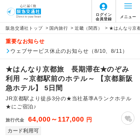
ログイン
メニュー
会員登録
>
>
>
阪急交通社トップ
国内旅行
近畿（関西）
★はんなり京都
アイコン
説明
重要なお知らせ
往路出発空港（駅）から復路到着空港
ウェブサービス休止のお知らせ（8/10、8/11）
添乗員同行
（駅）まで同行します。
★はんなり京都旅 長期滞在★のぞみ
現地添乗員同
現地到着空港（駅）から最終日出発空港
行
（駅）まで添乗員が同行します。
利用 ～京都駅前のホテル～ 【京都新阪
急ホテル】 5日間
バスガイド乗
バスガイドが乗務し、車内での観光案内
務
JR京都駅より徒歩3分の★当社基準Aランクホテル
があります。
★にご宿泊♪
新コース
初登場のコースです。
64,000～117,000
円
旅行代金
ユネスコに登録されている文化遺産や自
カード利用可
世界遺産
然遺産を訪ねるコースです。