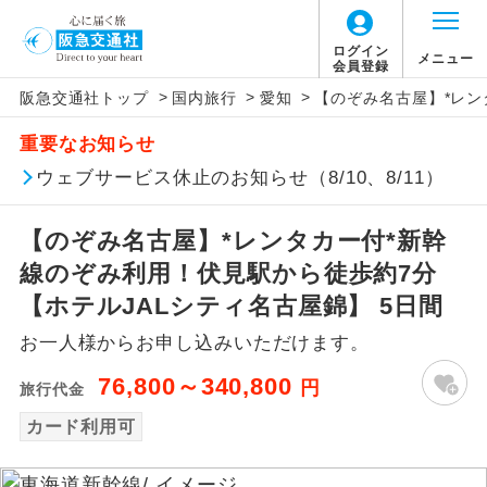
ログイン
メニュー
会員登録
>
>
>
阪急交通社トップ
国内旅行
愛知
【のぞみ名古屋】*レン
アイコン
説明
重要なお知らせ
往路出発空港（駅）から復路到着空港
ウェブサービス休止のお知らせ（8/10、8/11）
添乗員同行
（駅）まで同行します。
【のぞみ名古屋】*レンタカー付*新幹
現地添乗員同
現地到着空港（駅）から最終日出発空港
行
（駅）まで添乗員が同行します。
線のぞみ利用！伏見駅から徒歩約7分
【ホテルJALシティ名古屋錦】 5日間
バスガイド乗
バスガイドが乗務し、車内での観光案内
務
お一人様からお申し込みいただけます。
があります。
76,800～340,800
円
旅行代金
新コース
初登場のコースです。
カード利用可
ユネスコに登録されている文化遺産や自
世界遺産
然遺産を訪ねるコースです。