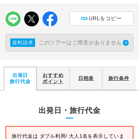
利用航空会社が指定なので、ご出発の計
航空会社指定
URLをコピー
画にとても便利です。
ご紹介するホテルを指定したコースで
ホテル指定
す。
このツアーはご用意がありません
資料請求
おひとり様バ
おひとり様でバス席を2席利⽤できま
ス2席利用
す。
出発日
おすすめ
日程表
旅行条件
旅行代金
ポイント
出発日・旅行代金
旅行代金は
ダブル
利用/ 大人1名を表示していま