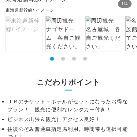
1
/
4
東海道新幹線/ イメージ
絶景
絶景スポットに立ち寄るコースです。
温泉
温泉地にも宿泊するコースです。
ご宿泊ホテルに露天風呂が付いていま
露天風呂
す。
大浴場
ご宿泊ホテルに大浴場が付いています。
全てのお食事が付いていますので、お食
こだわりポイント
全食事付き
事の心配はいりません。（機内食を除
く）
ＪＲのチケット＋ホテルがセットになったお得な
お部屋にてゆっくりとお召し上がりいた
お部屋食
プラン！ 観光に便利なレンタカー付き！
だけます。
ビジネス出張＆観光にアクセス良好！
トラベルイヤ
周りの音を気にせず、ガイドさんの説明
往復のぞみ普通車指定席利用。時間帯も選択可能
ホン
をじっくり聞くことができます。