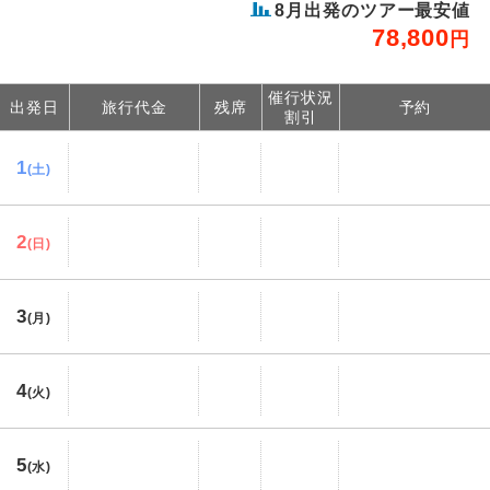
8
月出発のツアー最安値
78,800
円
催行状況
出発日
旅行代金
残席
予約
割引
1
(土)
2
(日)
3
(月)
4
(火)
5
(水)