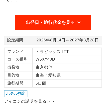
です！
1名様から出発可能な個人型プランで
1名様催行
す。
出発日・旅行代金を見る
2名様から出発可能な個人型プランで
2名様催行
す。
おひとり様参
おひとり様限定でご参加いただけるコー
2026年8月14日～2027年3月28日
設定期間
加限定
スです。
ブランド
トラピックス ITT
1名様1室同代
1名様1室利用でも追加料金がかからない
金
W5XY40D
コース番号
コースです。
出発地
東京都他
ご夫婦限定でご参加いただけるコースで
ご夫婦限定
目的地
東海／愛知県
す。
旅行期間
5日間
女性限定でご参加いただけるコースで
女性限定
す。
ホテル指定
ご参加にあたり年齢に制限があるコース
アイコンの説明を見る＞＞
年齢制限あり
です。