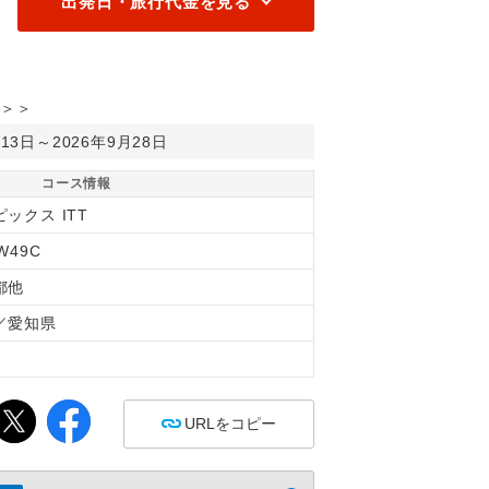
出発日・旅行代金を見る
＞＞
月13日～2026年9月28日
コース情報
ックス ITT
W49C
都他
／愛知県
間
URLをコピー