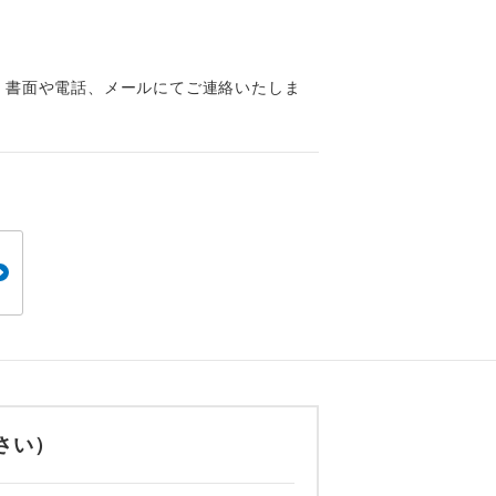
くり聞くこと
、書面や電話、メールにてご連絡いたしま
。
です。
ても便利で
さい）