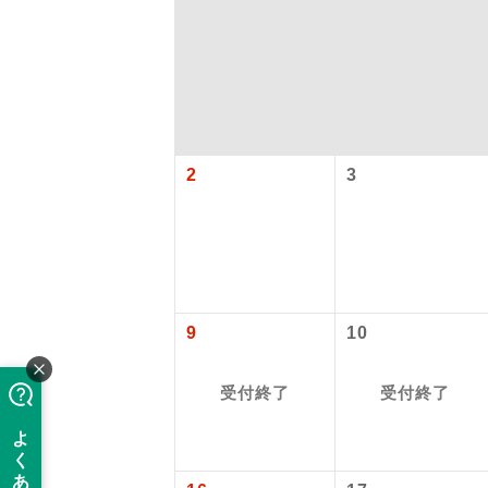
2
3
アイ
9
10
添乗員
受付終了
受付終了
現地添乗
バスガイ