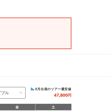
8
月出発のツアー最安値
47,800
円
金
土