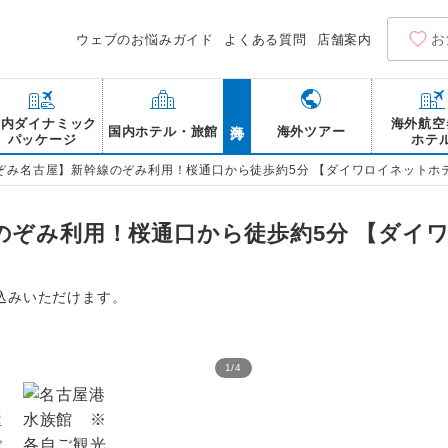
お
ウェブのお悩みガイド
よくある質問
店舗案内
海外
国内ダイナミック
海外航空
国内ホテル・旅館
海外ツアー
パッケージ
ホテ
ぞみ名古屋】新幹線のぞみ利用！桜通口から徒歩約5分 【ダイワロイネットホテ
のぞみ利用！桜通口から徒歩約5分 【ダイ
込みいただけます。
1
/
4
周辺観光 ナゴヤドーム 