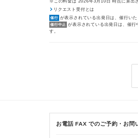
※この料金は 2026年3月10日 時点に算
トラベル
リクエスト受付とは
が表示されている出発日は、催行いた
催行
1名様
が表示されている出発日は、催行
催行中止
す。
2名様
おひとり様
1名様1
ご夫婦
女性
年齢制
お電話 FAX でのご予約・
航空会