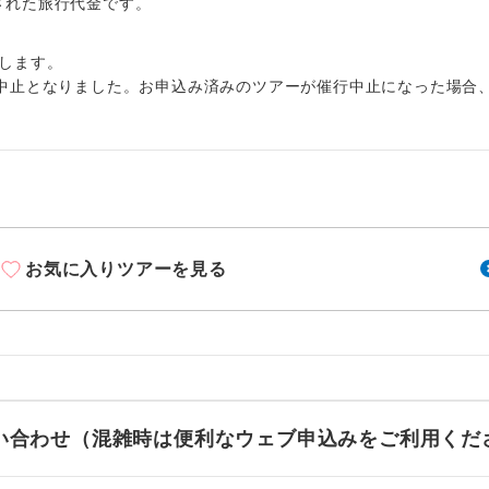
周りの音を気にせず、ガイドさんの説明をじっ
出された旅行代金です。
イヤホン
ができます。
します。
1名様から出発可能な個人型プランです。
催行
中止となりました。お申込み済みのツアーが催行中止になった場合
2名様から出発可能な個人型プランです。
催行
おひとり様限定でご参加いただけるコースです
参加限定
1名様1室利用でも追加料金がかからないコース
室同代金
お気に入りツアーを見る
ご夫婦限定でご参加いただけるコースです。
限定
女性限定でご参加いただけるコースです。
限定
ご参加にあたり年齢に制限があるコースです。
限あり
利用航空会社が指定なので、ご出発の計画にと
お問い合わせ（混雑時は便利なウェブ申込みをご利用くだ
社指定
す。