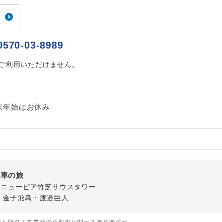
ご紹介するホテルを指定したコースです。
指定
おひとり様でバス席を2席利⽤できます。
ス2席利用
0570-03-8989
はご利用いただけません。
末年始はお休み
列車の旅
-1 ニューピア竹芝サウスタワー
・金子飛鳥・渡邉巨人