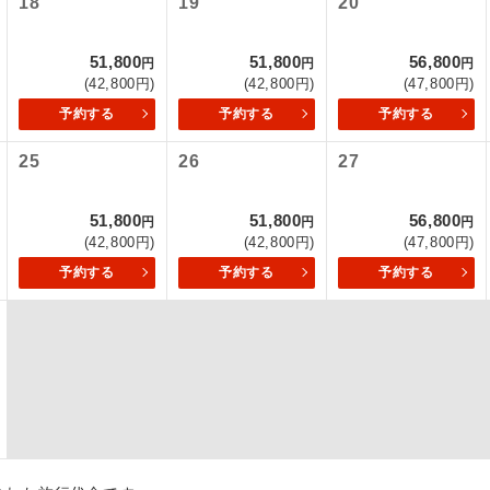
18
19
20
初登場のコースです。
ース
51,800
51,800
56,800
円
円
円
(42,800円)
(42,800円)
(47,800円)
ユネスコに登録されている文化遺産や自然遺産
遺産
スです。
予約する
予約する
予約する
25
26
27
絶景スポットに立ち寄るコースです。
景
温泉地にも宿泊するコースです。
泉
51,800
51,800
56,800
円
円
円
(42,800円)
(42,800円)
(47,800円)
ご宿泊ホテルに露天風呂が付いています。
風呂
予約する
予約する
予約する
ご宿泊ホテルに大浴場が付いています。
場
全てのお食事が付いていますので、お食事の心
付き
ん。（機内食を除く）
お部屋にてゆっくりとお召し上がりいただけま
屋食