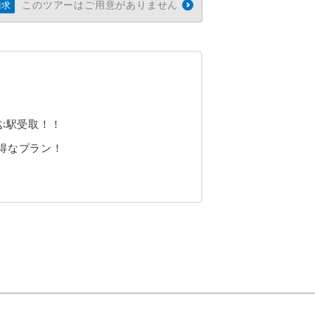
このツアーはご用意がありません
請求
ぷ駅受取！！
得なプラン！