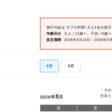
旅行代金は
ダブル
利用/ 大人1名を表
年齢区分
大人／12歳〜、子供／6歳〜
設定期間
2026年8月13日～2026年9
8月
9月
「予約
8
部屋タ
2026
年
月
日
月