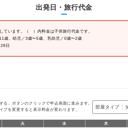
出発日・旅行代金
示しています。
（ ）内料金は子供旅行代金です。
11歳、幼児／3歳〜5歳、乳幼児／0歳〜2歳
月28日
する」ボタンのクリックで申込画面に進みます。
部屋タイプ
イプを変更すると表示料金が変わります。
火
水
木