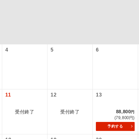
4
5
6
コン
説明
往路出発空港（駅）から復路到着空港（駅）ま
11
12
13
同行
す。
88,800
受付終了
受付終了
円
現地到着空港（駅）から最終日出発空港（駅）
(79,800円)
員同行
同行します。
予約する
バスガイドが乗務し、車内での観光案内があり
ド乗務