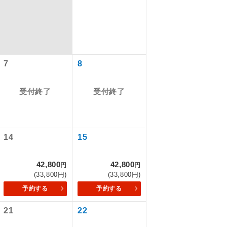
7
8
受付終了
受付終了
14
15
で同行しま
42,800
42,800
円
円
(33,800円)
(33,800円)
まで添乗員が
予約する
予約する
21
22
ます。