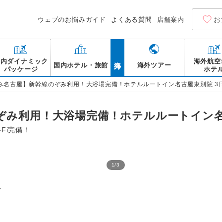
お
ウェブのお悩みガイド
よくある質問
店舗案内
海外
国内ダイナミック
海外航空
国内ホテル・旅館
海外ツアー
パッケージ
ホテ
み名古屋】新幹線のぞみ利用！大浴場完備！ホテルルートイン名古屋東別院 3
ぞみ利用！大浴場完備！ホテルルートイン名
Fi完備！
1
/
3
名古屋港水族館 イルカ シ