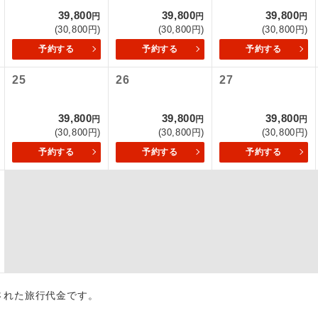
39,800
39,800
39,800
円
円
円
初登場のコースです。
ース
(30,800円)
(30,800円)
(30,800円)
予約する
予約する
予約する
ユネスコに登録されている文化遺産や自然遺産
遺産
スです。
25
26
27
絶景スポットに立ち寄るコースです。
景
39,800
39,800
39,800
円
円
円
(30,800円)
(30,800円)
(30,800円)
温泉地にも宿泊するコースです。
泉
予約する
予約する
予約する
ご宿泊ホテルに露天風呂が付いています。
風呂
ご宿泊ホテルに大浴場が付いています。
場
全てのお食事が付いていますので、お食事の心
付き
ん。（機内食を除く）
お部屋にてゆっくりとお召し上がりいただけま
屋食
出された旅行代金です。