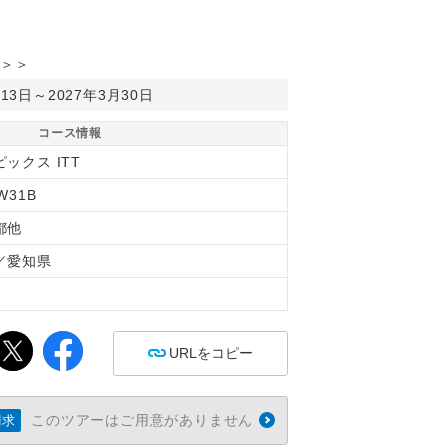
＞＞
月13日～2027年3月30日
コース情報
ックス ITT
W31B
都他
／愛知県
間
URLをコピー
このツアーはご用意がありません
請求