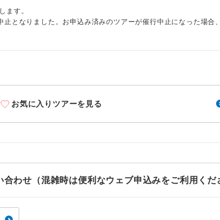
周りの音を気にせず、ガイドさんの説明をじっ
イヤホン
します。
ができます。
中止となりました。お申込み済みのツアーが催行中止になった場合
1名様から出発可能な個人型プランです。
催行
2名様から出発可能な個人型プランです。
催行
おひとり様限定でご参加いただけるコースです
参加限定
1名様1室利用でも追加料金がかからないコース
室同代金
お気に入りツアーを見る
ご夫婦限定でご参加いただけるコースです。
限定
女性限定でご参加いただけるコースです。
限定
ご参加にあたり年齢に制限があるコースです。
限あり
お問い合わせ（混雑時は便利なウェブ申込みをご利用くだ
利用航空会社が指定なので、ご出発の計画にと
社指定
す。