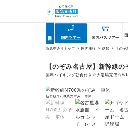
国内
国内ツアー
国内バスツアー
>
>
>
阪急交通社トップ
国内旅行
愛知
【のぞ
【のぞみ名古屋】新幹線の
無料バイキング朝食付き☆大浴場完備☆Ｗi-
新幹線N700系のぞみ 車体