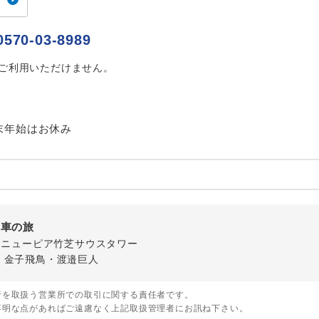
ご紹介するホテルを指定したコースです。
指定
0570-03-8989
おひとり様でバス席を2席利⽤できます。
ス2席利用
はご利用いただけません。
末年始はお休み
列車の旅
-1 ニューピア竹芝サウスタワー
・金子飛鳥・渡邉巨人
行を取扱う営業所での取引に関する責任者です。
不明な点があればご遠慮なく上記取扱管理者にお訊ね下さい。