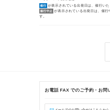
トラベル
が表示されている出発日は、催行いた
催行
が表示されている出発日は、催行
催行中止
す。
1名様
2名様
おひとり様
1名様1
ご夫婦
女性
年齢制
お電話 FAX でのご予約・
航空会
メールでのお問い合せはこちらから