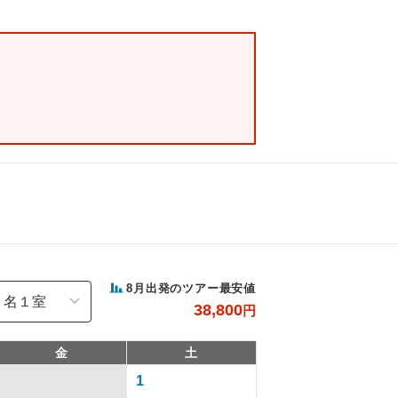
8
月出発のツアー最安値
38,800
円
金
土
1