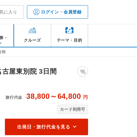
気に入り
ログイン・会員登録
券・
クルーズ
テーマ・目的
ル
日間
古屋東別院 3日間
38,800～64,800
円
旅行代金
ャチ (イメージ)
ナ
カード利用可
出発日・旅行代金を見る