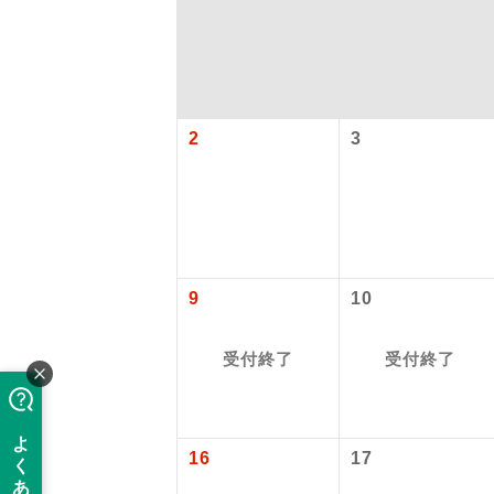
2
3
アイ
9
10
添乗員
受付終了
受付終了
現地添乗
16
17
バスガイ