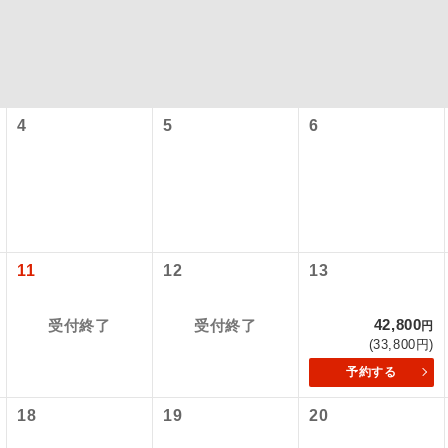
4
5
6
コン
説明
11
12
13
往路出発空港（駅）から復路到着空港（駅）ま
同行
す。
42,800
受付終了
受付終了
円
(33,800円)
現地到着空港（駅）から最終日出発空港（駅）
予約する
員同行
同行します。
18
19
20
バスガイドが乗務し、車内での観光案内があり
ド乗務