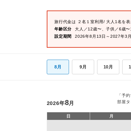
旅行代金は
２名１室
利用/ 大人1名を
年齢区分
大人／12歳〜、子供／6歳〜
設定期間
2026年8月13日～2027年3
8月
9月
10月
「予約
8
部屋タ
2026
年
月
日
月