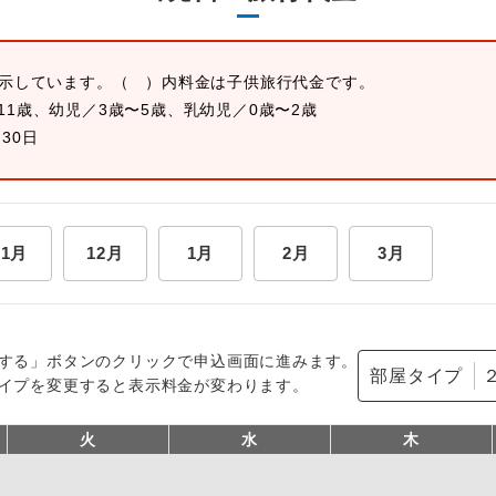
表示しています。
（ ）内料金は子供旅行代金です。
11歳、幼児／3歳〜5歳、乳幼児／0歳〜2歳
月30日
11月
12月
1月
2月
3月
する」ボタンのクリックで申込画面に進みます。
部屋タイプ
イプを変更すると表示料金が変わります。
火
水
木