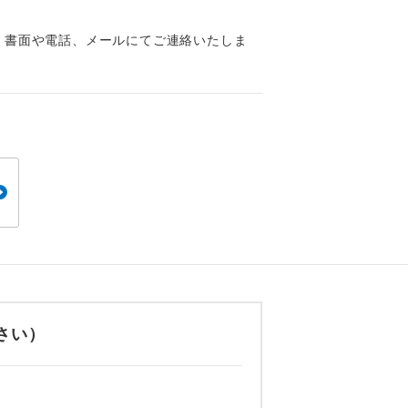
くり聞くこと
、書面や電話、メールにてご連絡いたしま
。
です。
さい）
ても便利で