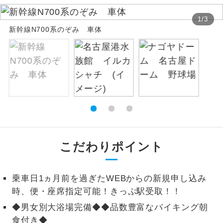
絶景
1
/
3
絶景スポットに立ち寄るコースです。
新幹線N700系のぞみ 車体
温泉
温泉地にも宿泊するコースです。
ご宿泊ホテルに露天風呂が付いていま
露天風呂
す。
大浴場
ご宿泊ホテルに大浴場が付いています。
全てのお食事が付いていますので、お食
全食事付き
事の心配はいりません。（機内食を除
こだわりポイント
く）
お部屋にてゆっくりとお召し上がりいた
お部屋食
乗車日1ヵ月前を過ぎたWEBからの新規申し込み
だけます。
時、便・座席指定可能！きっぷ駅受取！！
トラベルイヤ
周りの音を気にせず、ガイドさんの説明
◆男女別大浴場完備◆◆品数豊富なバイキング朝
ホン
をじっくり聞くことができます。
食付き◆