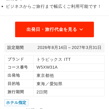
ビジネスからご旅行まで幅広くご利用可能です！
1名様から出発可能な個人型プランで
1名様催行
す。
2名様から出発可能な個人型プランで
2名様催行
す。
出発日・旅行代金を見る
おひとり様参
おひとり様限定でご参加いただけるコー
加限定
スです。
2026年8月14日～2027年3月31日
設定期間
1名様1室同代
1名様1室利用でも追加料金がかからない
ブランド
トラピックス ITT
金
コースです。
W5XW31A
コース番号
ご夫婦限定でご参加いただけるコースで
ご夫婦限定
出発地
東京都他
す。
目的地
東海／愛知県
女性限定でご参加いただけるコースで
女性限定
旅行期間
2日間
す。
ホテル指定
ご参加にあたり年齢に制限があるコース
年齢制限あり
です。