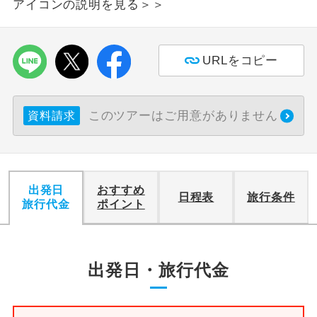
アイコンの説明を見る＞＞
利用航空会社が指定なので、ご出発の計
航空会社指定
画にとても便利です。
URLをコピー
ご紹介するホテルを指定したコースで
ホテル指定
す。
このツアーはご用意がありません
資料請求
おひとり様バ
おひとり様でバス席を2席利⽤できま
ス2席利用
す。
出発日
おすすめ
日程表
旅行条件
旅行代金
ポイント
出発日・旅行代金