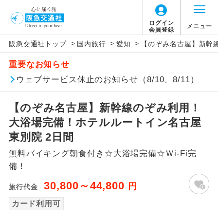
ログイン
メニュー
会員登録
>
>
>
阪急交通社トップ
国内旅行
愛知
【のぞみ名古屋】新幹
アイコン
説明
重要なお知らせ
往路出発空港（駅）から復路到着空港
ウェブサービス休止のお知らせ（8/10、8/11）
添乗員同行
（駅）まで同行します。
【のぞみ名古屋】新幹線のぞみ利用！
現地添乗員同
現地到着空港（駅）から最終日出発空港
行
（駅）まで添乗員が同行します。
大浴場完備！ホテルルートイン名古屋
東別院 2日間
バスガイド乗
バスガイドが乗務し、車内での観光案内
務
無料バイキング朝食付き☆大浴場完備☆Ｗi-Fi完
があります。
備！
新コース
初登場のコースです。
30,800～44,800
円
旅行代金
ユネスコに登録されている文化遺産や自
カード利用可
世界遺産
然遺産を訪ねるコースです。