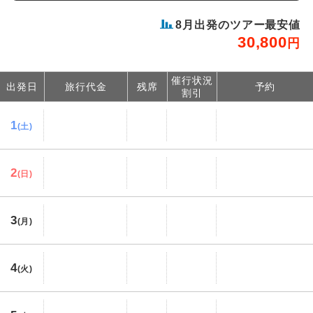
8
月出発のツアー最安値
30,800
円
催行状況
出発日
旅行代金
残席
予約
割引
1
(土)
2
(日)
3
(月)
4
(火)