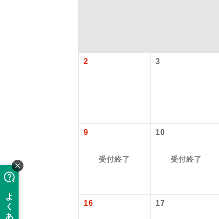
2
3
アイ
9
10
添乗員
受付終了
受付終了
現地添乗
16
17
バスガイ