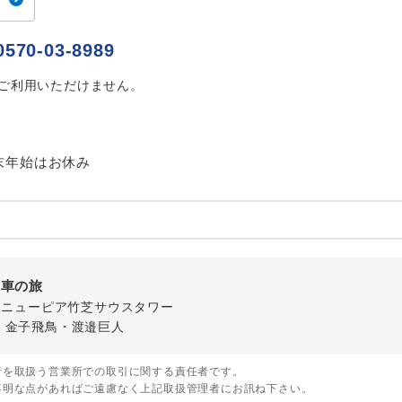
ご紹介するホテルを指定したコースです。
指定
0570-03-8989
おひとり様でバス席を2席利⽤できます。
ス2席利用
はご利用いただけません。
末年始はお休み
列車の旅
-1 ニューピア竹芝サウスタワー
・金子飛鳥・渡邉巨人
行を取扱う営業所での取引に関する責任者です。
不明な点があればご遠慮なく上記取扱管理者にお訊ね下さい。