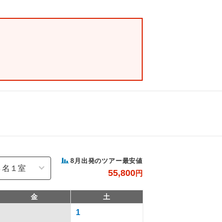
8
月出発のツアー最安値
55,800
円
金
土
1