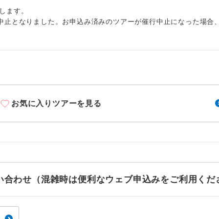
周りの音を気にせず、ガイドさんの説明をじっ
イヤホン
します。
ができます。
中止となりました。お申込み済みのツアーが催行中止になった場合
1名様から出発可能な個人型プランです。
催行
2名様から出発可能な個人型プランです。
催行
おひとり様限定でご参加いただけるコースです
参加限定
1名様1室利用でも追加料金がかからないコース
室同代金
お気に入りツアーを見る
ご夫婦限定でご参加いただけるコースです。
限定
女性限定でご参加いただけるコースです。
限定
ご参加にあたり年齢に制限があるコースです。
限あり
お問い合わせ（混雑時は便利なウェブ申込みをご利用くだ
利用航空会社が指定なので、ご出発の計画にと
社指定
す。