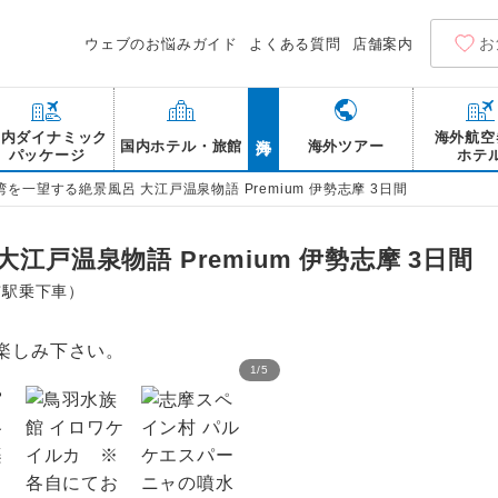
お
ウェブのお悩みガイド
よくある質問
店舗案内
海外
国内ダイナミック
海外航空
国内ホテル・旅館
海外ツアー
パッケージ
ホテ
湾を一望する絶景風呂 大江戸温泉物語 Premium 伊勢志摩 3日間
江戸温泉物語 Premium 伊勢志摩 3日間
市駅乗下車）
1
/
5
。
伊勢神宮 内宮 ※各自に