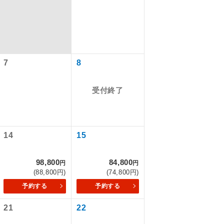
7
8
受付終了
14
15
で同行しま
98,800
84,800
円
円
(88,800円)
(74,800円)
まで添乗員が
予約する
予約する
21
22
ます。