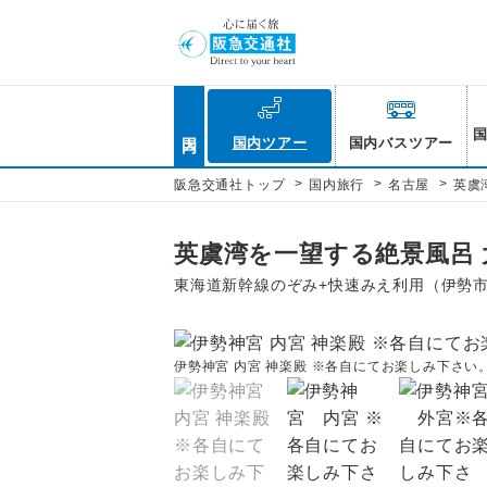
国内
国内ツアー
国内バスツアー
>
>
>
阪急交通社トップ
国内旅行
名古屋
英虞
英虞湾を一望する絶景風呂 大
東海道新幹線のぞみ+快速みえ利用（伊勢
伊勢神宮 内宮 神楽殿 ※各自にてお楽しみ下さい