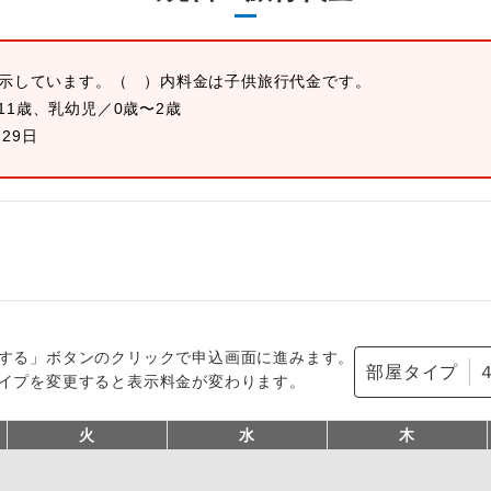
表示しています。
（ ）内料金は子供旅行代金です。
11歳、乳幼児／0歳〜2歳
月29日
する」ボタンのクリックで申込画面に進みます。
部屋タイプ
イプを変更すると表示料金が変わります。
火
水
木