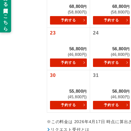
68,800
68,800
円
円
新コ
(58,800円)
(58,800円)
予約する
予約する
世界
23
24
絶
56,800
56,800
円
円
(46,800円)
(46,800円)
温
予約する
予約する
露天
30
31
大浴
55,800
56,800
円
円
(45,800円)
(46,800円)
全食事
予約する
予約する
お部
※この料金は 2026年4月17日 時点に算
リクエスト受付とは