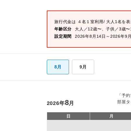
旅行代金は
４名１室
利用/ 大人1名を
年齢区分
大人／12歳〜、子供／3歳〜
設定期間
2026年8月14日～2026年9
8月
9月
「予約
8
部屋タ
2026
年
月
日
月