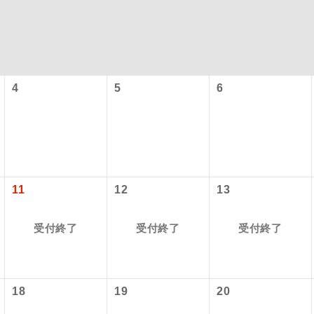
4
5
6
コン
説明
11
12
13
往路出発空港（駅）から復路到着空港（駅）ま
同行
す。
受付終了
受付終了
受付終了
現地到着空港（駅）から最終日出発空港（駅）
員同行
同行します。
18
19
20
バスガイドが乗務し、車内での観光案内があり
ド乗務