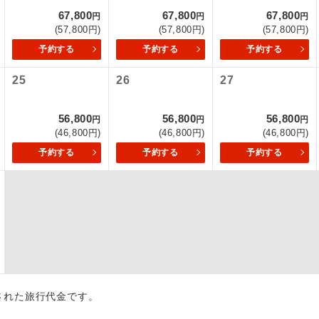
67,800
67,800
67,800
円
円
円
初登場のコースです。
ース
(57,800円)
(57,800円)
(57,800円)
予約する
予約する
予約する
ユネスコに登録されている文化遺産や自然遺産
遺産
スです。
25
26
27
絶景スポットに立ち寄るコースです。
景
56,800
56,800
56,800
円
円
円
(46,800円)
(46,800円)
(46,800円)
温泉地にも宿泊するコースです。
泉
予約する
予約する
予約する
ご宿泊ホテルに露天風呂が付いています。
風呂
ご宿泊ホテルに大浴場が付いています。
場
全てのお食事が付いていますので、お食事の心
付き
ん。（機内食を除く）
お部屋にてゆっくりとお召し上がりいただけま
屋食
出された旅行代金です。