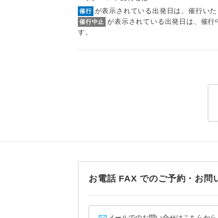
トラベル
が表示されている出発日は、催行いた
催行
が表示されている出発日は、催行
催行中止
す。
1名様
2名様
おひとり様
1名様1
ご夫婦
女性
年齢制
お電話 FAX でのご予約・
航空会
メールでのお問い合せはこちらから