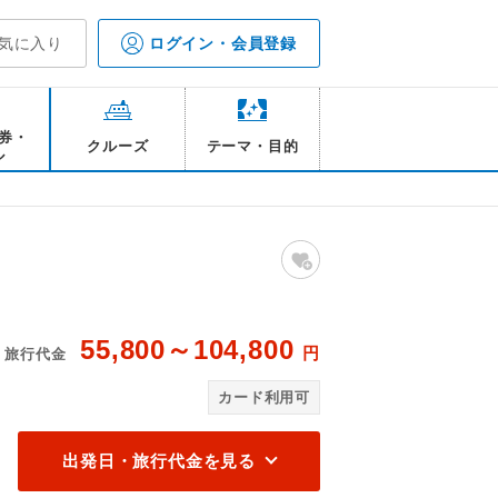
気に入り
ログイン・会員登録
券・
クルーズ
テーマ・目的
ル
55,800～104,800
円
旅行代金
てお楽しみ下さい。
伊
カード利用可
出発日・旅行代金を見る