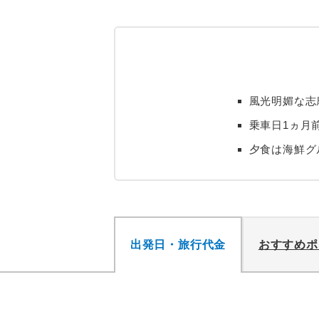
風光明媚な志
乗車日1ヵ月
夕食は海鮮グ
出発日・旅行代金
おすすめポ