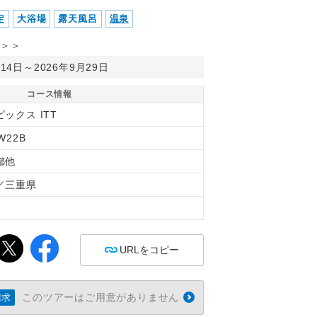
定
大浴場
露天風呂
温泉
＞＞
月14日～2026年9月29日
コース情報
ックス ITT
W22B
都他
／三重県
間
URLをコピー
このツアーはご用意がありません
請求