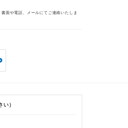
くり聞くこと
、書面や電話、メールにてご連絡いたしま
。
です。
さい）
ても便利で