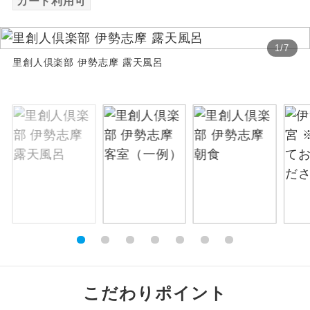
カード利用可
絶景
絶景スポットに立ち寄るコースです。
1
/
7
里創人倶楽部 伊勢志摩 露天風呂
温泉
温泉地にも宿泊するコースです。
ご宿泊ホテルに露天風呂が付いていま
露天風呂
す。
大浴場
ご宿泊ホテルに大浴場が付いています。
全てのお食事が付いていますので、お食
全食事付き
事の心配はいりません。（機内食を除
く）
お部屋にてゆっくりとお召し上がりいた
お部屋食
だけます。
トラベルイヤ
周りの音を気にせず、ガイドさんの説明
こだわりポイント
ホン
をじっくり聞くことができます。