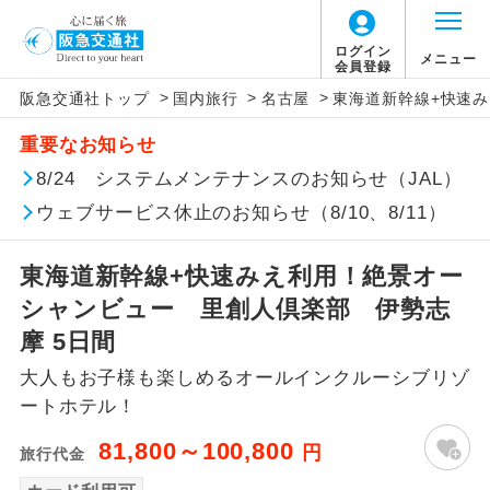
ログイン
メニュー
会員登録
>
>
>
阪急交通社トップ
国内旅行
名古屋
東海道新幹線+快速み
アイコン
説明
重要なお知らせ
往路出発空港（駅）から復路到着空港
8/24 システムメンテナンスのお知らせ（JAL）
添乗員同行
（駅）まで同行します。
ウェブサービス休止のお知らせ（8/10、8/11）
現地添乗員同
現地到着空港（駅）から最終日出発空港
行
（駅）まで添乗員が同行します。
東海道新幹線+快速みえ利用！絶景オー
シャンビュー 里創人倶楽部 伊勢志
バスガイド乗
バスガイドが乗務し、車内での観光案内
摩 5日間
務
があります。
大人もお子様も楽しめるオールインクルーシブリゾ
新コース
初登場のコースです。
ートホテル！
81,800～100,800
円
旅行代金
ユネスコに登録されている文化遺産や自
世界遺産
然遺産を訪ねるコースです。