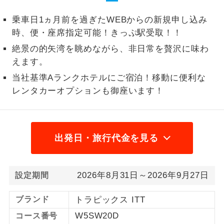
1名様から出発可能な個人型プランで
乗車日1ヵ月前を過ぎたWEBからの新規申し込み
1名様催行
す。
時、便・座席指定可能！きっぷ駅受取！！
2名様から出発可能な個人型プランで
絶景の的矢湾を眺めながら、非日常を贅沢に味わ
2名様催行
す。
えます。
当社基準Aランクホテルにご宿泊！移動に便利な
おひとり様参
おひとり様限定でご参加いただけるコー
加限定
レンタカーオプションも御座います！
スです。
1名様1室同代
1名様1室利用でも追加料金がかからない
金
コースです。
出発日・旅行代金を見る
ご夫婦限定でご参加いただけるコースで
ご夫婦限定
す。
2026年8月31日～2026年9月27日
設定期間
女性限定でご参加いただけるコースで
女性限定
す。
ブランド
トラピックス ITT
ご参加にあたり年齢に制限があるコース
W5SW20D
コース番号
年齢制限あり
です。