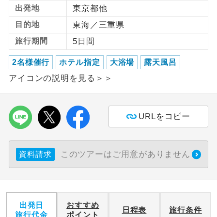
出発地
東京都他
利用航空会社が指定なので、ご出発の計
航空会社指定
目的地
東海／三重県
画にとても便利です。
旅行期間
5日間
ご紹介するホテルを指定したコースで
ホテル指定
す。
2名様催行
ホテル指定
大浴場
露天風呂
アイコンの説明を見る＞＞
おひとり様バ
おひとり様でバス席を2席利⽤できま
ス2席利用
す。
URLをコピー
このツアーはご用意がありません
資料請求
出発日
おすすめ
日程表
旅行条件
旅行代金
ポイント