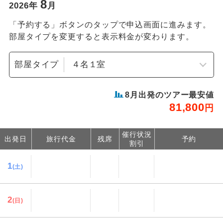
8
2026
年
月
「予約する」ボタンのタップで申込画面に進みます。
部屋タイプを変更すると表示料金が変わります。
部屋タイプ
8
月出発のツアー最安値
81,800
円
催行状況
出発日
旅行代金
残席
予約
割引
1
(土)
2
(日)