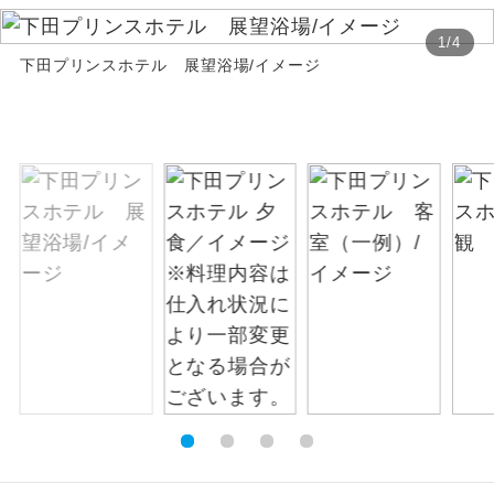
絶景
1
/
4
絶景スポットに立ち寄るコースです。
下田プリンスホテル 展望浴場/イメージ
温泉
温泉地にも宿泊するコースです。
ご宿泊ホテルに露天風呂が付いていま
露天風呂
す。
大浴場
ご宿泊ホテルに大浴場が付いています。
全てのお食事が付いていますので、お食
全食事付き
事の心配はいりません。（機内食を除
く）
お部屋にてゆっくりとお召し上がりいた
お部屋食
だけます。
トラベルイヤ
周りの音を気にせず、ガイドさんの説明
ホン
をじっくり聞くことができます。