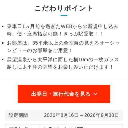
こだわりポイント
1名様から出発可能な個人型プランで
1名様催行
す。
乗車日1ヵ月前を過ぎたWEBからの新規申し込み
2名様から出発可能な個人型プランで
2名様催行
す。
時、便・座席指定可能！きっぷ駅受取！！
お部屋は、35平米以上の全室海の見えるオーシャ
おひとり様参
おひとり様限定でご参加いただけるコー
ンビューのお部屋をご用意！
加限定
スです。
展望温泉から太平洋に面した横10mの一枚ガラス
1名様1室同代
越しに太平洋の眺望をお楽しみいただけます！
1名様1室利用でも追加料金がかからない
金
コースです。
ご夫婦限定でご参加いただけるコースで
ご夫婦限定
す。
出発日・旅行代金を見る
女性限定でご参加いただけるコースで
女性限定
す。
2026年8月16日～2026年9月30日
設定期間
ご参加にあたり年齢に制限があるコース
年齢制限あり
です。