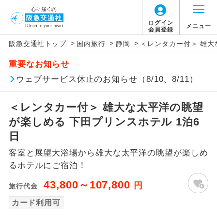
ログイン
メニュー
会員登録
>
>
>
阪急交通社トップ
国内旅行
静岡
＜レンタカー付＞ 雄大
アイコン
説明
重要なお知らせ
往路出発空港（駅）から復路到着空港
ウェブサービス休止のお知らせ（8/10、8/11）
添乗員同行
（駅）まで同行します。
＜レンタカー付＞ 雄大な太平洋の眺望
現地添乗員同
現地到着空港（駅）から最終日出発空港
行
（駅）まで添乗員が同行します。
が楽しめる 下田プリンスホテル 1泊6
日
バスガイド乗
バスガイドが乗務し、車内での観光案内
務
客室と展望大浴場から雄大な太平洋の眺望が楽しめ
があります。
るホテルにご宿泊！
新コース
初登場のコースです。
43,800～107,800
円
旅行代金
ユネスコに登録されている文化遺産や自
カード利用可
世界遺産
然遺産を訪ねるコースです。