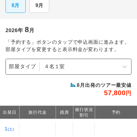
8月
9月
8
2026
年
月
「予約する」ボタンのタップで申込画面に進みます。
部屋タイプを変更すると表示料金が変わります。
部屋タイプ
8
月出発のツアー最安値
57,800
円
催行状況
出発日
旅行代金
残席
予約
割引
1
(土)