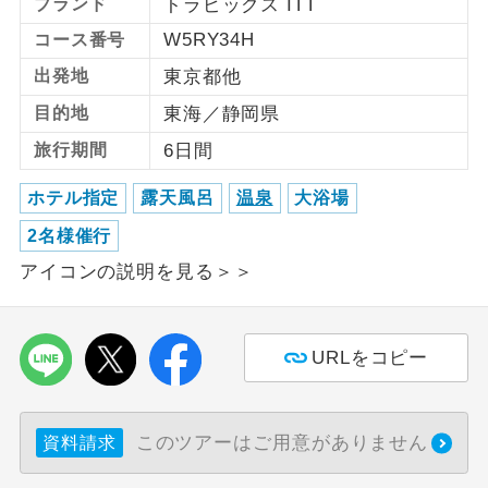
ブランド
トラピックス ITT
W5RY34H
コース番号
利用航空会社が指定なので、ご出発の計
航空会社指定
画にとても便利です。
出発地
東京都他
目的地
東海／静岡県
ご紹介するホテルを指定したコースで
ホテル指定
す。
旅行期間
6日間
おひとり様バ
おひとり様でバス席を2席利⽤できま
ホテル指定
露天風呂
温泉
大浴場
ス2席利用
す。
2名様催行
アイコンの説明を見る＞＞
URLをコピー
このツアーはご用意がありません
資料請求