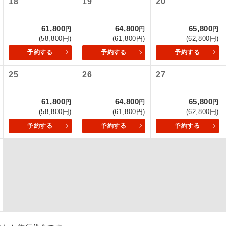
18
19
20
初登場のコースです。
ース
61,800
64,800
65,800
円
円
円
(58,800円)
(61,800円)
(62,800円)
ユネスコに登録されている文化遺産や自然遺産
遺産
スです。
予約する
予約する
予約する
25
26
27
絶景スポットに立ち寄るコースです。
景
温泉地にも宿泊するコースです。
泉
61,800
64,800
65,800
円
円
円
(58,800円)
(61,800円)
(62,800円)
ご宿泊ホテルに露天風呂が付いています。
風呂
予約する
予約する
予約する
ご宿泊ホテルに大浴場が付いています。
場
全てのお食事が付いていますので、お食事の心
付き
ん。（機内食を除く）
お部屋にてゆっくりとお召し上がりいただけま
屋食