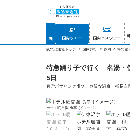
国内
国内ツアー
国内バスツアー
>
>
>
阪急交通社トップ
国内旅行
静岡
特急踊
特急踊り子で行く 名湯・
5日
直営ボウリング場や、良質な温泉・板長自
ホテル暖香園 食事 (イメージ)