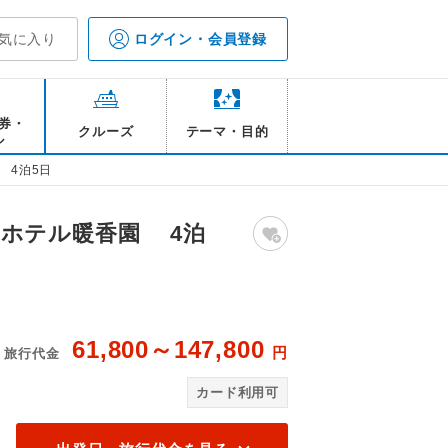
気に入り
ログイン・会員登録
券・
クルーズ
テーマ・目的
ル
 4泊5日
ホテル暖香園 4泊
61,800～147,800
円
旅行代金
露天風呂「やんも」
ホテ
カード利用可