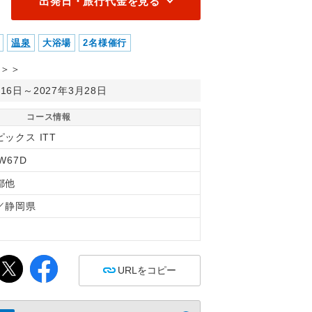
出発日・旅行代金を見る
温泉
大浴場
2名様催行
＞＞
月16日～2027年3月28日
コース情報
ックス ITT
W67D
都他
／静岡県
間
URLをコピー