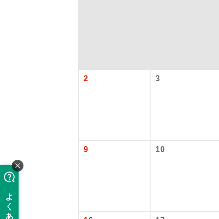
2
3
アイ
9
10
添乗員
現地添乗
バスガイ