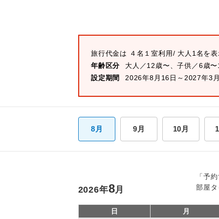
旅行代金は
４名１室
利用/ 大人1名を
年齢区分
大人／12歳〜、子供／6歳〜
設定期間
2026年8月16日～2027年3
8月
9月
10月
「予約
8
部屋タ
2026
年
月
日
月