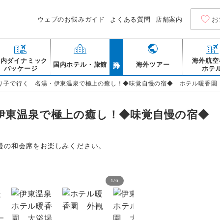
お
ウェブのお悩みガイド
よくある質問
店舗案内
海外
国内ダイナミック
海外航空
国内ホテル・旅館
海外ツアー
パッケージ
ホテ
り子で行く 名湯・伊東温泉で極上の癒し！◆味覚自慢の宿◆ ホテル暖香園
伊東温泉で極上の癒し！◆味覚自慢の宿◆ 
慢の和会席をお楽しみください。
1
/
6
伊東温泉 ホテル暖香園 