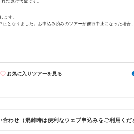
周りの音を気にせず、ガイドさんの説明をじっ
出された旅行代金です。
イヤホン
ができます。
します。
1名様から出発可能な個人型プランです。
催行
中止となりました。お申込み済みのツアーが催行中止になった場合
2名様から出発可能な個人型プランです。
催行
おひとり様限定でご参加いただけるコースです
参加限定
1名様1室利用でも追加料金がかからないコース
室同代金
お気に入りツアーを見る
ご夫婦限定でご参加いただけるコースです。
限定
女性限定でご参加いただけるコースです。
限定
ご参加にあたり年齢に制限があるコースです。
限あり
利用航空会社が指定なので、ご出発の計画にと
お問い合わせ（混雑時は便利なウェブ申込みをご利用くだ
社指定
す。