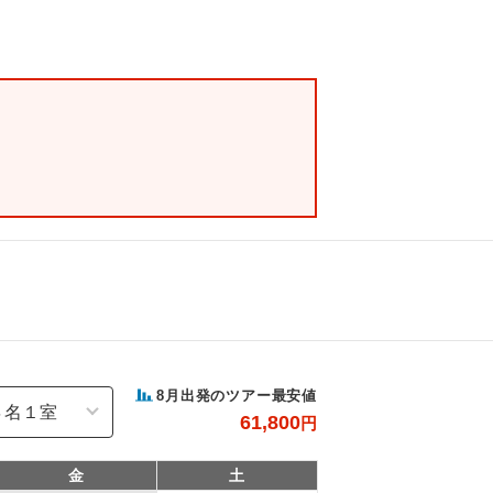
8
月出発のツアー最安値
61,800
円
金
土