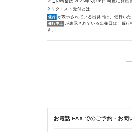
※この料金は 2026年5月08日 時点に算
トラベル
リクエスト受付とは
が表示されている出発日は、催行いた
催行
1名様
が表示されている出発日は、催行
催行中止
す。
2名様
おひとり様
1名様1
ご夫婦
女性
年齢制
お電話 FAX でのご予約・
航空会