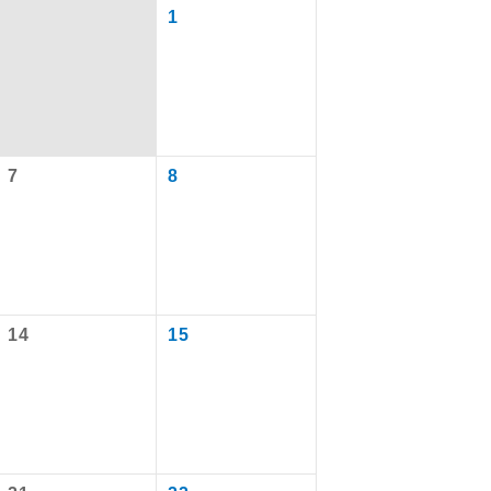
1
7
8
で同行しま
14
15
まで添乗員が
ます。