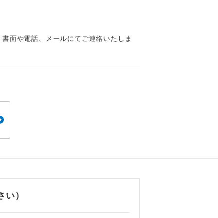
くり聞くこと
、書面や電話、メールにてご連絡いたしま
。
です。
ても便利で
さい）