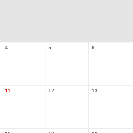
4
5
6
コン
説明
往路出発空港（駅）から復路到着空港（駅）ま
11
12
13
同行
す。
現地到着空港（駅）から最終日出発空港（駅）
員同行
同行します。
バスガイドが乗務し、車内での観光案内があり
ド乗務