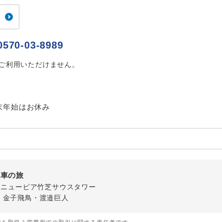
ご紹介するホテルを指定したコースです。
指定
おひとり様でバス席を2席利⽤できます。
ス2席利用
0570-03-8989
はご利用いただけません。
末年始はお休み
列車の旅
-1 ニューピア竹芝サウスタワー
・金子飛鳥・渡邉巨人