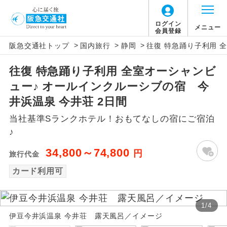
ログイン
メニュー
会員登録
>
>
>
阪急交通社トップ
国内旅行
静岡
往復 特急踊り子利用 
アイコン
説明
往復 特急踊り子利用 全室オーシャンビ
往路出発空港（駅）から復路到着空港
添乗員同行
ュー♪ オールインクルーシブの宿 今
（駅）まで同行します。
井浜温泉 今井荘 2日間
現地添乗員同
現地到着空港（駅）から最終日出発空港
当社基準Sランクホテル！おもてなしの宿にご宿泊
行
（駅）まで添乗員が同行します。
♪
バスガイド乗
バスガイドが乗務し、車内での観光案内
34,800～74,800
円
旅行代金
務
があります。
カード利用可
新コース
初登場のコースです。
1
/
4
ユネスコに登録されている文化遺産や自
世界遺産
伊豆今井浜温泉 今井荘 露天風呂／イメージ
然遺産を訪ねるコースです。