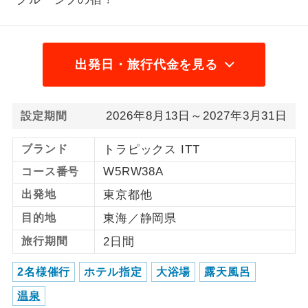
1名様から出発可能な個人型プランで
1名様催行
す。
出発日・旅行代金を見る
2名様から出発可能な個人型プランで
2名様催行
す。
おひとり様参
おひとり様限定でご参加いただけるコー
2026年8月13日～2027年3月31日
設定期間
加限定
スです。
ブランド
トラピックス ITT
1名様1室同代
1名様1室利用でも追加料金がかからない
W5RW38A
金
コース番号
コースです。
出発地
東京都他
ご夫婦限定でご参加いただけるコースで
ご夫婦限定
目的地
東海／静岡県
す。
旅行期間
2日間
女性限定でご参加いただけるコースで
女性限定
す。
2名様催行
ホテル指定
大浴場
露天風呂
ご参加にあたり年齢に制限があるコース
温泉
年齢制限あり
です。