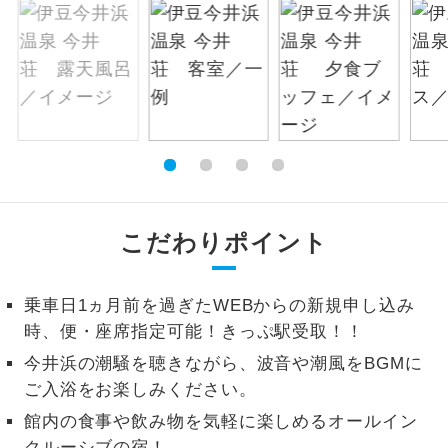
絶景
絶景スポットに立ち寄るコースです。
温泉
温泉地にも宿泊するコースです。
ご宿泊ホテルに露天風呂が付いていま
露天風呂
す。
大浴場
ご宿泊ホテルに大浴場が付いています。
こだわりポイント
全てのお食事が付いていますので、お食
全食事付き
事の心配はいりません。（機内食を除
乗車日1ヵ月前を過ぎたWEBからの新規申し込み
く）
時、便・座席指定可能！きっぷ駅受取！！
お部屋にてゆっくりとお召し上がりいた
お部屋食
今井浜の潮騒を聴きながら、波音や潮風をBGMに
だけます。
ご入浴をお楽しみください。
トラベルイヤ
周りの音を気にせず、ガイドさんの説明
館内の食事や飲み物を気軽に楽しめるオールイン
ホン
をじっくり聞くことができます。
クルーシブの宿！