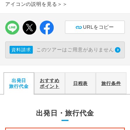
アイコンの説明を見る＞＞
利用航空会社が指定なので、ご出発の計
航空会社指定
画にとても便利です。
URLをコピー
ご紹介するホテルを指定したコースで
ホテル指定
す。
このツアーはご用意がありません
おひとり様バ
資料請求
おひとり様でバス席を2席利⽤できま
ス2席利用
す。
出発日
おすすめ
日程表
旅行条件
旅行代金
ポイント
出発日・旅行代金