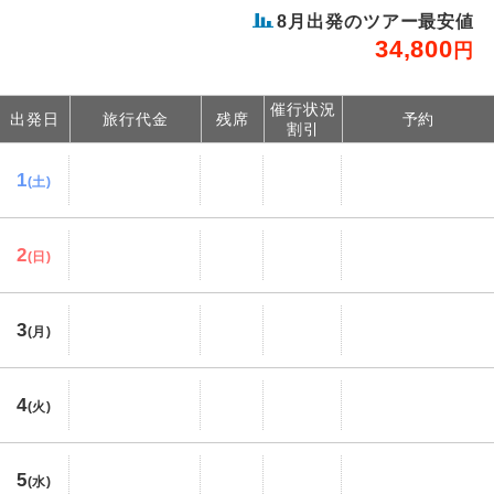
8
月出発のツアー最安値
34,800
円
催行状況
出発日
旅行代金
残席
予約
割引
1
(土)
2
(日)
3
(月)
4
(火)
5
(水)