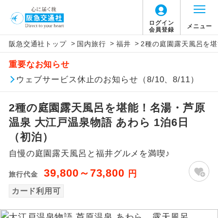
ログイン
メニュー
会員登録
>
>
>
阪急交通社トップ
国内旅行
福井
2種の庭園露天風呂を堪
アイコン
説明
重要なお知らせ
往路出発空港（駅）から復路到着空港
ウェブサービス休止のお知らせ（8/10、8/11）
添乗員同行
（駅）まで同行します。
2種の庭園露天風呂を堪能！名湯・芦原
現地添乗員同
現地到着空港（駅）から最終日出発空港
行
（駅）まで添乗員が同行します。
温泉 大江戸温泉物語 あわら 1泊6日
（初泊）
バスガイド乗
バスガイドが乗務し、車内での観光案内
務
自慢の庭園露天風呂と福井グルメを満喫♪
があります。
39,800～73,800
円
旅行代金
新コース
初登場のコースです。
カード利用可
ユネスコに登録されている文化遺産や自
世界遺産
然遺産を訪ねるコースです。