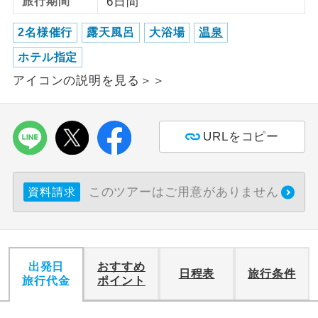
旅行期間
6日間
利用航空会社が指定なので、ご出発の計
2名様催行
露天風呂
大浴場
温泉
航空会社指定
画にとても便利です。
ホテル指定
ご紹介するホテルを指定したコースで
ホテル指定
アイコンの説明を見る＞＞
す。
おひとり様バ
おひとり様でバス席を2席利⽤できま
ス2席利用
URLをコピー
す。
このツアーはご用意がありません
資料請求
出発日
おすすめ
日程表
旅行条件
旅行代金
ポイント