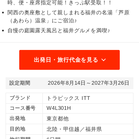
時、便・座席指定可能！きっぷ駅受取！！
1名様から出発可能な個人型プランで
関西の奥座敷として親しまれる福井の名湯「芦原
1名様催行
す。
（あわら）温泉」にご宿泊♪
2名様から出発可能な個人型プランで
自慢の庭園露天風呂と福井グルメを満喫♪
2名様催行
す。
おひとり様参
おひとり様限定でご参加いただけるコー
加限定
スです。
出発日・旅行代金を見る
1名様1室同代
1名様1室利用でも追加料金がかからない
金
コースです。
2026年8月14日～2027年3月26日
設定期間
ご夫婦限定でご参加いただけるコースで
ご夫婦限定
ブランド
トラピックス ITT
す。
W4L301H
コース番号
女性限定でご参加いただけるコースで
女性限定
出発地
東京都他
す。
目的地
北陸・甲信越／福井県
ご参加にあたり年齢に制限があるコース
年齢制限あり
です。