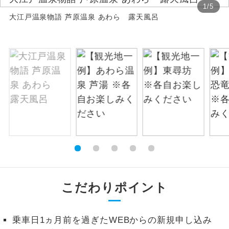
1
/
5
大江戸温泉物語 芦原温泉 あわら 露天風呂
絶景
絶景スポットに立ち寄るコースです。
温泉
温泉地にも宿泊するコースです。
ご宿泊ホテルに露天風呂が付いていま
露天風呂
す。
大浴場
ご宿泊ホテルに大浴場が付いています。
全てのお食事が付いていますので、お食
全食事付き
事の心配はいりません。（機内食を除
く）
お部屋にてゆっくりとお召し上がりいた
お部屋食
こだわりポイント
だけます。
トラベルイヤ
周りの音を気にせず、ガイドさんの説明
ホン
乗車日1ヵ月前を過ぎたWEBからの新規申し込み
をじっくり聞くことができます。