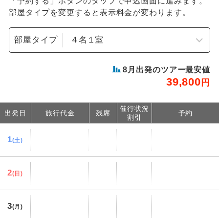
「予約する」ボタンのタップで申込画面に進みます。
部屋タイプを変更すると表示料金が変わります。
部屋タイプ
8
月出発のツアー最安値
39,800
円
催行状況
出発日
旅行代金
残席
予約
割引
1
(土)
2
(日)
3
(月)