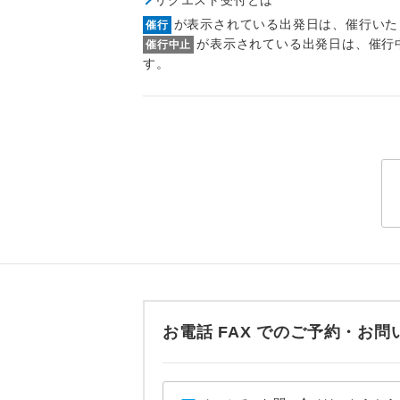
トラベル
が表示されている出発日は、催行いた
催行
が表示されている出発日は、催行
催行中止
1名様
す。
2名様
おひとり様
1名様1
ご夫婦
女性
年齢制
お電話 FAX でのご予約・
航空会