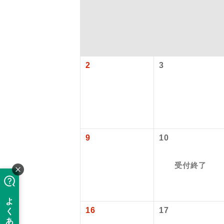
2
3
アイ
9
10
添乗員
受付終了
現地添乗
16
17
バスガイ