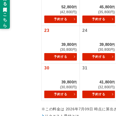
52,800
45,800
円
円
新コ
(42,800円)
(35,800円)
予約する
予約する
世界
23
24
絶
39,800
39,800
円
円
(30,800円)
(30,800円)
温
予約する
予約する
露天
30
31
大浴
39,800
41,800
円
円
(30,800円)
(32,800円)
全食事
予約する
予約する
お部
※この料金は 2026年7月09日 時点に算
リクエスト受付とは