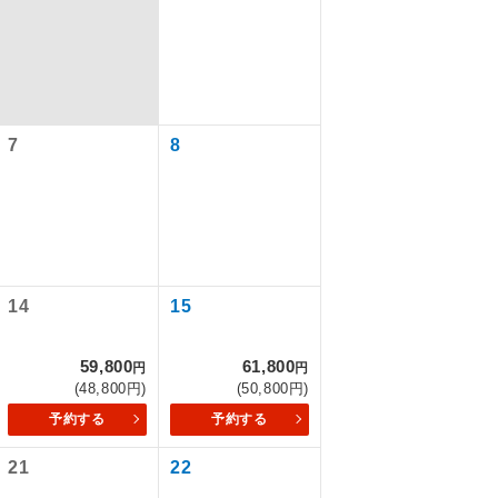
7
8
14
15
で同行しま
59,800
61,800
円
円
(48,800円)
(50,800円)
まで添乗員が
予約する
予約する
21
22
ます。