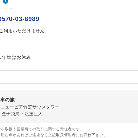
ご紹介するホテルを指定したコースです。
指定
おひとり様でバス席を2席利⽤できます。
0570-03-8989
ス2席利用
はご利用いただけません。
末年始はお休み
列車の旅
-1 ニューピア竹芝サウスタワー
・金子飛鳥・渡邉巨人
行を取扱う営業所での取引に関する責任者です。
不明な点があればご遠慮なく上記取扱管理者にお訊ね下さい。