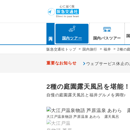
国内
国内ツアー
国内バスツアー
>
>
>
阪急交通社トップ
国内旅行
福井
2種の
重要なお知らせ
ウェブサービス休止のお知
2種の庭園露天風呂を堪能！
自慢の庭園露天風呂と福井グルメを満喫♪
大江戸温泉物語 芦原温泉 あわら 露天風呂