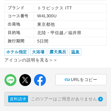
ブランド
トラピックス ITT
利用航空会社が指定なので、ご出発の計
航空会社指定
W4L300U
画にとても便利です。
コース番号
出発地
東京都他
ご紹介するホテルを指定したコースで
ホテル指定
す。
目的地
北陸・甲信越／福井県
旅行期間
5日間
おひとり様バ
おひとり様でバス席を2席利⽤できま
ス2席利用
す。
ホテル指定
大浴場
露天風呂
温泉
アイコンの説明を見る＞＞
URLをコピー
このツアーはご用意がありません
資料請求