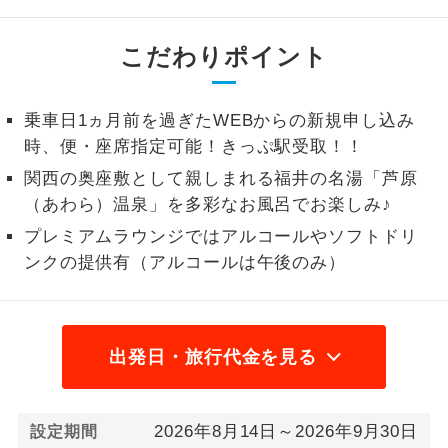
1名様から出発可能な個人型プランで
1名様催行
こだわりポイント
す。
2名様から出発可能な個人型プランで
2名様催行
す。
乗車日1ヵ月前を過ぎたWEBからの新規申し込み
時、便・座席指定可能！きっぷ駅受取！！
おひとり様参
おひとり様限定でご参加いただけるコー
加限定
関西の奥座敷として親しまれる福井の名湯「芦原
スです。
（あわら）温泉」を多彩なお風呂でお楽しみ♪
1名様1室同代
1名様1室利用でも追加料金がかからない
プレミアムラウンジではアルコールやソフトドリ
金
コースです。
ンクの提供有（アルコールは午後のみ）
ご夫婦限定でご参加いただけるコースで
ご夫婦限定
す。
出発日・旅行代金を見る
女性限定でご参加いただけるコースで
女性限定
す。
ご参加にあたり年齢に制限があるコース
2026年8月14日～2026年9月30日
設定期間
年齢制限あり
です。