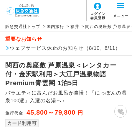
ログイン
メニュー
会員登録
>
>
>
阪急交通社トップ
国内旅行
福井
関西の奥座敷 芦原温泉
アイコン
説明
重要なお知らせ
往路出発空港（駅）から復路到着空港
ウェブサービス休止のお知らせ（8/10、8/11）
添乗員同行
（駅）まで同行します。
関西の奥座敷 芦原温泉＜レンタカー
現地添乗員同
現地到着空港（駅）から最終日出発空港
行
（駅）まで添乗員が同行します。
付・金沢駅利用＞大江戸温泉物語
Premium青雲閣 1泊5日
バスガイド乗
バスガイドが乗務し、車内での観光案内
務
バラエティに富んだお風呂が自慢！「にっぽんの温
があります。
泉100選」入選の名湯へ♪
新コース
初登場のコースです。
45,800～79,800
円
旅行代金
ユネスコに登録されている文化遺産や自
カード利用可
世界遺産
然遺産を訪ねるコースです。