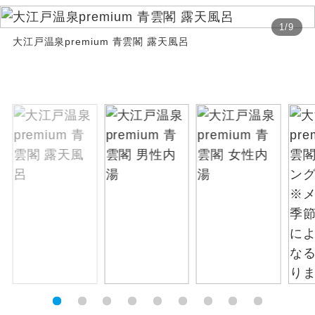
絶景
1
/
9
絶景スポットに立ち寄るコースです。
大江戸温泉premium 青雲閣 露天風呂
温泉
温泉地にも宿泊するコースです。
ご宿泊ホテルに露天風呂が付いていま
露天風呂
す。
大浴場
ご宿泊ホテルに大浴場が付いています。
全てのお食事が付いていますので、お食
全食事付き
事の心配はいりません。（機内食を除
く）
お部屋にてゆっくりとお召し上がりいた
お部屋食
だけます。
トラベルイヤ
周りの音を気にせず、ガイドさんの説明
ホン
をじっくり聞くことができます。