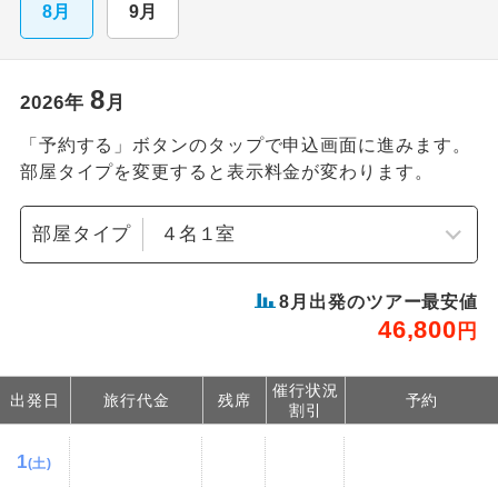
8月
9月
8
2026
年
月
「予約する」ボタンのタップで申込画面に進みます。
部屋タイプを変更すると表示料金が変わります。
部屋タイプ
8
月出発のツアー最安値
46,800
円
催行状況
出発日
旅行代金
残席
予約
割引
1
(土)