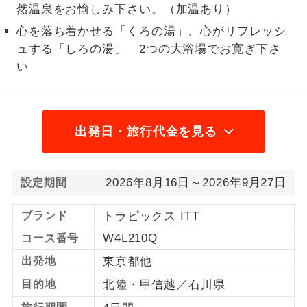
然温泉をお愉しみ下さい。（加温あり）
1名様から出発可能な個人型プランで
1名様催行
心を落ち着かせる「くろの湯」、心がリフレッシ
す。
ュする「しろの湯」 2つの大浴場でお寛ぎ下さ
2名様から出発可能な個人型プランで
い
2名様催行
す。
おひとり様参
おひとり様限定でご参加いただけるコー
加限定
スです。
出発日・旅行代金を見る
1名様1室同代
1名様1室利用でも追加料金がかからない
金
コースです。
2026年8月16日～2026年9月27日
設定期間
ご夫婦限定でご参加いただけるコースで
ご夫婦限定
ブランド
トラピックス ITT
す。
W4L210Q
コース番号
女性限定でご参加いただけるコースで
女性限定
出発地
東京都他
す。
目的地
北陸・甲信越／石川県
ご参加にあたり年齢に制限があるコース
年齢制限あり
です。