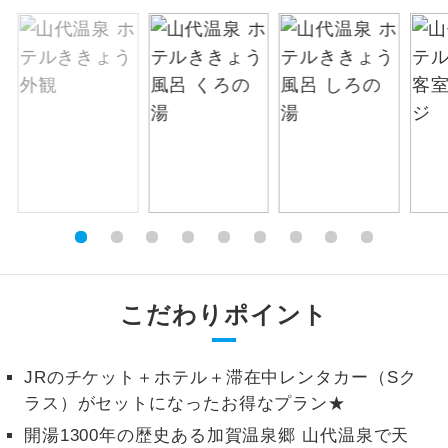
絶景
絶景スポットに立ち寄るコースです。
温泉
温泉地にも宿泊するコースです。
ご宿泊ホテルに露天風呂が付いていま
露天風呂
す。
大浴場
ご宿泊ホテルに大浴場が付いています。
全てのお食事が付いていますので、お食
全食事付き
事の心配はいりません。（機内食を除
く）
こだわりポイント
お部屋にてゆっくりとお召し上がりいた
お部屋食
だけます。
JRのチケット＋ホテル＋滞在中レンタカー（Sク
ラス）がセットになったお得なプラン★
トラベルイヤ
周りの音を気にせず、ガイドさんの説明
ホン
開湯1300年の歴史ある加賀温泉郷 山代温泉で天
をじっくり聞くことができます。