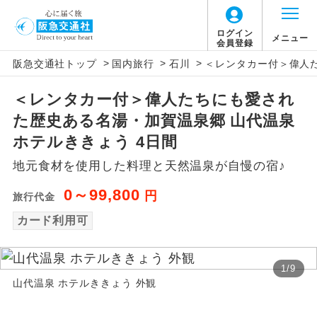
ログイン
メニュー
会員登録
>
>
>
阪急交通社トップ
国内旅行
石川
＜レンタカー付＞偉人た
アイコン
説明
＜レンタカー付＞偉人たちにも愛され
往路出発空港（駅）から復路到着空港
添乗員同行
た歴史ある名湯・加賀温泉郷 山代温泉
（駅）まで同行します。
ホテルききょう 4日間
現地添乗員同
現地到着空港（駅）から最終日出発空港
地元食材を使用した料理と天然温泉が自慢の宿♪
行
（駅）まで添乗員が同行します。
0～99,800
円
旅行代金
バスガイド乗
バスガイドが乗務し、車内での観光案内
務
カード利用可
があります。
新コース
初登場のコースです。
1
/
9
山代温泉 ホテルききょう 外観
ユネスコに登録されている文化遺産や自
世界遺産
然遺産を訪ねるコースです。