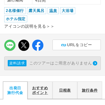
旅行期間
4日間
利用航空会社が指定なので、ご出発の計
2名様催行
露天風呂
温泉
大浴場
航空会社指定
画にとても便利です。
ホテル指定
ご紹介するホテルを指定したコースで
ホテル指定
アイコンの説明を見る＞＞
す。
おひとり様バ
おひとり様でバス席を2席利⽤できま
ス2席利用
URLをコピー
す。
このツアーはご用意がありません
資料請求
出発日
おすすめ
日程表
旅行条件
旅行代金
ポイント