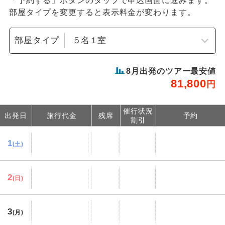
「予約する」ボタンのタップで申込画面に進みます。
部屋タイプを変更すると表示料金が変わります。
部屋タイプ
8
月出発のツアー最安値
81,800
円
催行状況
出発日
旅行代金
残席
予約
割引
1
(土)
2
(日)
3
(月)