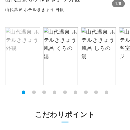
1
/
9
山代温泉 ホテルききょう 外観
絶景
絶景スポットに立ち寄るコースです。
温泉
温泉地にも宿泊するコースです。
ご宿泊ホテルに露天風呂が付いていま
露天風呂
す。
大浴場
ご宿泊ホテルに大浴場が付いています。
全てのお食事が付いていますので、お食
全食事付き
事の心配はいりません。（機内食を除
く）
お部屋にてゆっくりとお召し上がりいた
お部屋食
だけます。
こだわりポイント
トラベルイヤ
周りの音を気にせず、ガイドさんの説明
ホン
をじっくり聞くことができます。