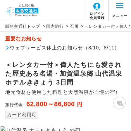
ログイン
メニュー
会員登録
>
>
>
阪急交通社トップ
国内旅行
石川
＜レンタカー付＞偉人た
アイコン
説明
重要なお知らせ
往路出発空港（駅）から復路到着空港
ウェブサービス休止のお知らせ（8/10、8/11）
添乗員同行
（駅）まで同行します。
＜レンタカー付＞偉人たちにも愛され
現地添乗員同
現地到着空港（駅）から最終日出発空港
行
（駅）まで添乗員が同行します。
た歴史ある名湯・加賀温泉郷 山代温泉
ホテルききょう 3日間
バスガイド乗
バスガイドが乗務し、車内での観光案内
務
地元食材を使用した料理と天然温泉が自慢の宿♪
があります。
62,800～86,800
円
旅行代金
新コース
初登場のコースです。
カード利用可
ユネスコに登録されている文化遺産や自
世界遺産
然遺産を訪ねるコースです。