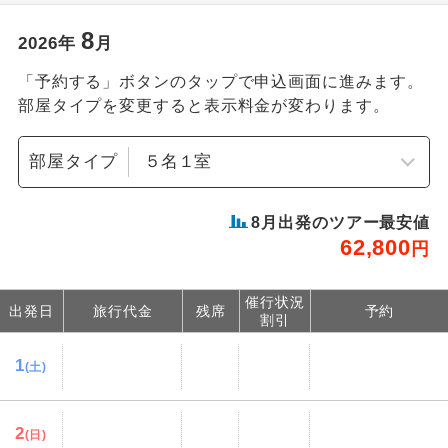
8
2026
年
月
「予約する」ボタンのタップで申込画面に進みます。
部屋タイプを変更すると表示料金が変わります。
部屋タイプ
8
月出発のツアー最安値
62,800
円
催行状況
出発日
旅行代金
残席
予約
割引
1
(土)
2
(日)