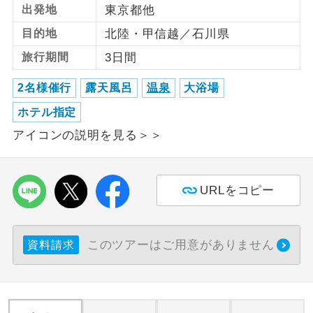
出発地
東京都他
利用航空会社が指定なので、ご出発の計
目的地
北陸・甲信越／石川県
航空会社指定
画にとても便利です。
旅行期間
3日間
ご紹介するホテルを指定したコースで
ホテル指定
2名様催行
露天風呂
温泉
大浴場
す。
ホテル指定
おひとり様バ
おひとり様でバス席を2席利⽤できま
ス2席利用
アイコンの説明を見る＞＞
す。
URLをコピー
このツアーはご用意がありません
資料請求