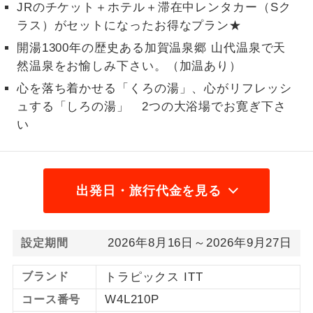
JRのチケット＋ホテル＋滞在中レンタカー（Sク
1名様から出発可能な個人型プランで
ラス）がセットになったお得なプラン★
1名様催行
す。
開湯1300年の歴史ある加賀温泉郷 山代温泉で天
然温泉をお愉しみ下さい。（加温あり）
2名様から出発可能な個人型プランで
2名様催行
す。
心を落ち着かせる「くろの湯」、心がリフレッシ
ュする「しろの湯」 2つの大浴場でお寛ぎ下さ
おひとり様参
おひとり様限定でご参加いただけるコー
加限定
い
スです。
1名様1室同代
1名様1室利用でも追加料金がかからない
金
コースです。
出発日・旅行代金を見る
ご夫婦限定でご参加いただけるコースで
ご夫婦限定
す。
2026年8月16日～2026年9月27日
設定期間
女性限定でご参加いただけるコースで
女性限定
す。
ブランド
トラピックス ITT
W4L210P
ご参加にあたり年齢に制限があるコース
コース番号
年齢制限あり
です。