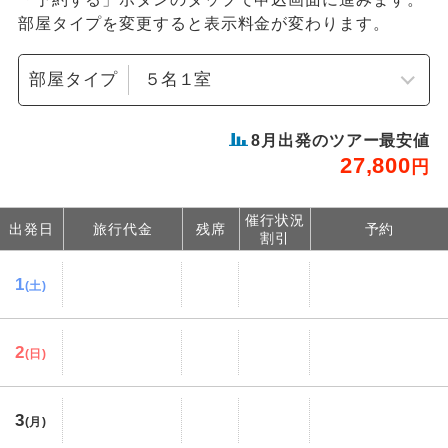
部屋タイプを変更すると表示料金が変わります。
部屋タイプ
8
月出発のツアー最安値
27,800
円
催行状況
出発日
旅行代金
残席
予約
割引
1
(土)
2
(日)
3
(月)