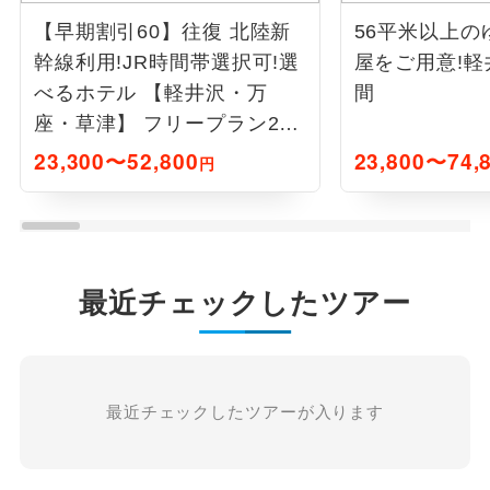
【早期割引60】往復 北陸新
56平米以上の
幹線利用!JR時間帯選択可!選
屋をご用意!軽井
べるホテル 【軽井沢・万
間
座・草津】 フリープラン2日
間
23,300〜52,800
23,800〜74,
円
最近チェックしたツアー
最近チェックしたツアーが入ります