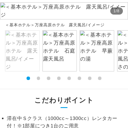
絶景
1
/
8
絶景スポットに立ち寄るコースです。
＜基本ホテル＞万座高原ホテル 露天風呂/イメージ
温泉
温泉地にも宿泊するコースです。
ご宿泊ホテルに露天風呂が付いていま
露天風呂
す。
大浴場
ご宿泊ホテルに大浴場が付いています。
全てのお食事が付いていますので、お食
全食事付き
事の心配はいりません。（機内食を除
く）
こだわりポイント
お部屋にてゆっくりとお召し上がりいた
お部屋食
だけます。
トラベルイヤ
滞在中Ｓクラス（1000cc～1300cc）レンタカー
周りの音を気にせず、ガイドさんの説明
ホン
をじっくり聞くことができます。
付！※1部屋につき1台のご用意