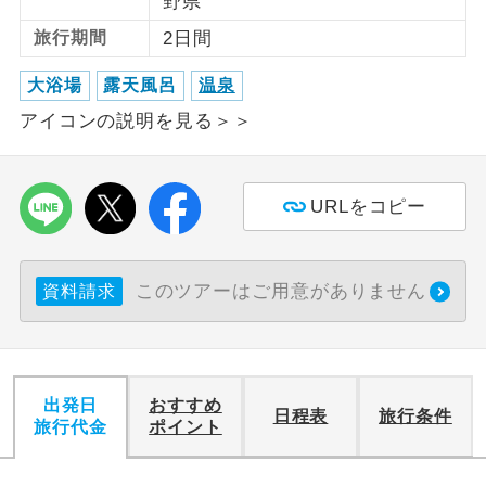
野県
旅行期間
2日間
利用航空会社が指定なので、ご出発の計
航空会社指定
画にとても便利です。
大浴場
露天風呂
温泉
ご紹介するホテルを指定したコースで
アイコンの説明を見る＞＞
ホテル指定
す。
おひとり様バ
おひとり様でバス席を2席利⽤できま
ス2席利用
URLをコピー
す。
このツアーはご用意がありません
資料請求
出発日
おすすめ
日程表
旅行条件
旅行代金
ポイント