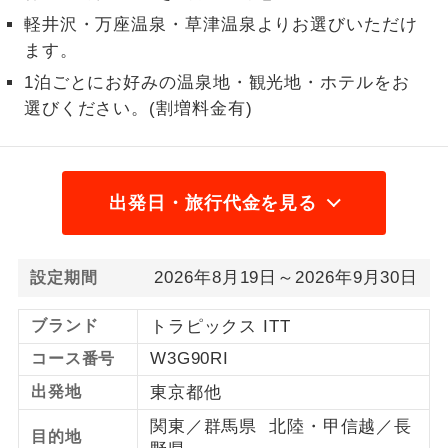
軽井沢・万座温泉・草津温泉よりお選びいただけ
1名様から出発可能な個人型プランで
1名様催行
ます。
す。
1泊ごとにお好みの温泉地・観光地・ホテルをお
2名様から出発可能な個人型プランで
2名様催行
選びください。(割増料金有)
す。
おひとり様参
おひとり様限定でご参加いただけるコー
加限定
スです。
出発日・旅行代金を見る
1名様1室同代
1名様1室利用でも追加料金がかからない
金
コースです。
2026年8月19日～2026年9月30日
設定期間
ご夫婦限定でご参加いただけるコースで
ご夫婦限定
す。
ブランド
トラピックス ITT
W3G90RI
コース番号
女性限定でご参加いただけるコースで
女性限定
す。
出発地
東京都他
関東／群馬県 北陸・甲信越／長
ご参加にあたり年齢に制限があるコース
年齢制限あり
目的地
です。