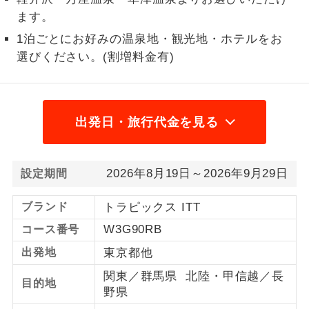
ます。
1名様から出発可能な個人型プランで
1名様催行
す。
1泊ごとにお好みの温泉地・観光地・ホテルをお
選びください。(割増料金有)
2名様から出発可能な個人型プランで
2名様催行
す。
おひとり様参
おひとり様限定でご参加いただけるコー
出発日・旅行代金を見る
加限定
スです。
1名様1室同代
1名様1室利用でも追加料金がかからない
金
2026年8月19日～2026年9月29日
設定期間
コースです。
ブランド
トラピックス ITT
ご夫婦限定でご参加いただけるコースで
ご夫婦限定
す。
W3G90RB
コース番号
女性限定でご参加いただけるコースで
出発地
東京都他
女性限定
す。
関東／群馬県 北陸・甲信越／長
目的地
野県
ご参加にあたり年齢に制限があるコース
年齢制限あり
です。