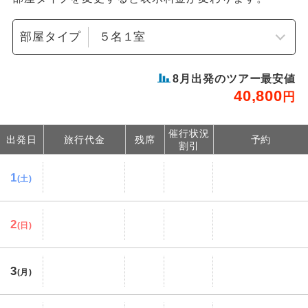
部屋タイプ
8
月出発のツアー最安値
40,800
円
催行状況
出発日
旅行代金
残席
予約
割引
1
(土)
2
(日)
3
(月)