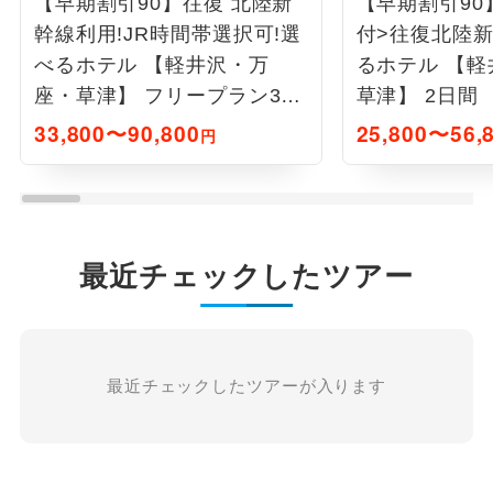
【早期割引90】往復 北陸新
【早期割引90
幹線利用!JR時間帯選択可!選
付>往復北陸新
べるホテル 【軽井沢・万
るホテル 【
座・草津】 フリープラン3日
草津】 2日間
間
33,800〜90,800
25,800〜56,
円
最近チェックしたツアー
最近チェックしたツアーが入ります