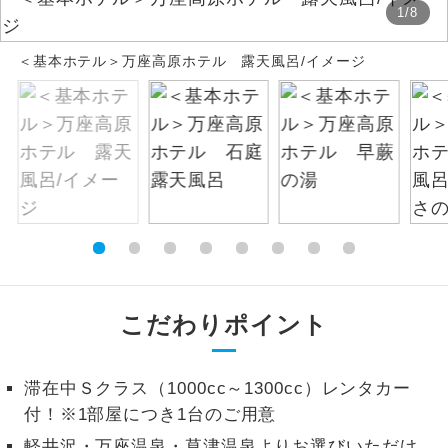
1
/
8
絶景
絶景スポットに立ち寄るコースです。
＜基本ホテル＞万座高原ホテル 露天風呂/イメージ
温泉
温泉地にも宿泊するコースです。
ご宿泊ホテルに露天風呂が付いていま
露天風呂
す。
大浴場
ご宿泊ホテルに大浴場が付いています。
全てのお食事が付いていますので、お食
全食事付き
事の心配はいりません。（機内食を除
く）
こだわりポイント
お部屋にてゆっくりとお召し上がりいた
お部屋食
だけます。
滞在中Ｓクラス（1000cc～1300cc）レンタカー
トラベルイヤ
付！※1部屋につき1台のご用意
周りの音を気にせず、ガイドさんの説明
ホン
をじっくり聞くことができます。
軽井沢・万座温泉・草津温泉よりお選びいただけ