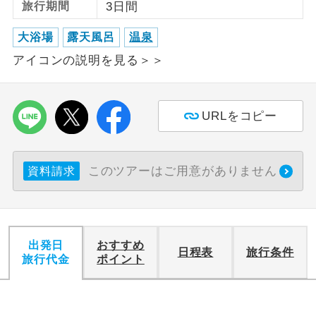
旅行期間
3日間
利用航空会社が指定なので、ご出発の計
航空会社指定
大浴場
露天風呂
温泉
画にとても便利です。
アイコンの説明を見る＞＞
ご紹介するホテルを指定したコースで
ホテル指定
す。
URLをコピー
おひとり様バ
おひとり様でバス席を2席利⽤できま
ス2席利用
す。
このツアーはご用意がありません
資料請求
出発日
おすすめ
日程表
旅行条件
旅行代金
ポイント