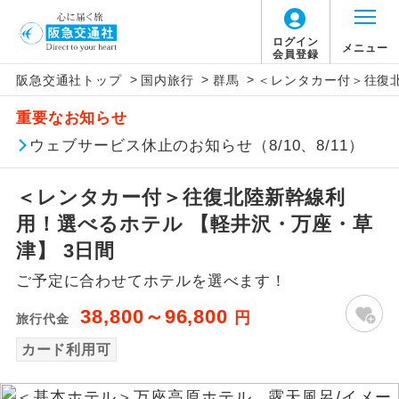
ログイン
メニュー
会員登録
>
>
>
阪急交通社トップ
国内旅行
群馬
＜レンタカー付＞往復北
アイコン
説明
重要なお知らせ
往路出発空港（駅）から復路到着空港
ウェブサービス休止のお知らせ（8/10、8/11）
添乗員同行
（駅）まで同行します。
＜レンタカー付＞往復北陸新幹線利
現地添乗員同
現地到着空港（駅）から最終日出発空港
行
（駅）まで添乗員が同行します。
用！選べるホテル 【軽井沢・万座・草
津】 3日間
バスガイド乗
バスガイドが乗務し、車内での観光案内
務
ご予定に合わせてホテルを選べます！
があります。
38,800～96,800
円
旅行代金
新コース
初登場のコースです。
カード利用可
ユネスコに登録されている文化遺産や自
世界遺産
然遺産を訪ねるコースです。