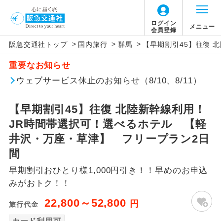
ログイン
メニュー
会員登録
>
>
>
阪急交通社トップ
国内旅行
群馬
【早期割引45】往復 
アイコン
説明
重要なお知らせ
往路出発空港（駅）から復路到着空港
ウェブサービス休止のお知らせ（8/10、8/11）
添乗員同行
（駅）まで同行します。
【早期割引45】往復 北陸新幹線利用！
現地添乗員同
現地到着空港（駅）から最終日出発空港
行
（駅）まで添乗員が同行します。
JR時間帯選択可！選べるホテル 【軽
井沢・万座・草津】 フリープラン2日
バスガイド乗
バスガイドが乗務し、車内での観光案内
間
務
があります。
早期割引おひとり様1,000円引き！！早めのお申込
新コース
初登場のコースです。
みがおトク！！
22,800～52,800
円
旅行代金
ユネスコに登録されている文化遺産や自
世界遺産
然遺産を訪ねるコースです。