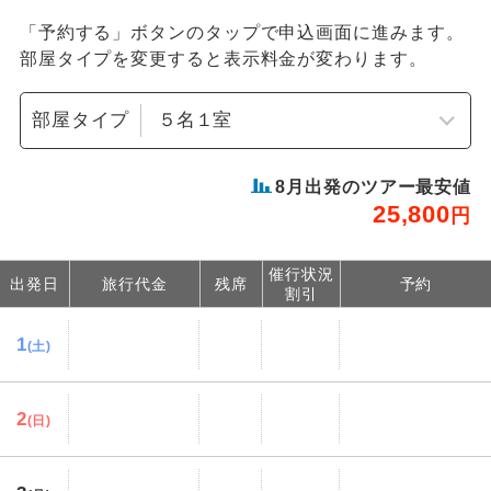
「予約する」ボタンのタップで申込画面に進みます。
部屋タイプを変更すると表示料金が変わります。
部屋タイプ
8
月出発のツアー最安値
25,800
円
催行状況
出発日
旅行代金
残席
予約
割引
1
(土)
2
(日)