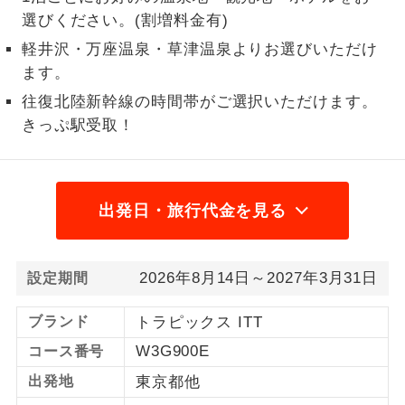
選びください。(割増料金有)
1名様から出発可能な個人型プランで
1名様催行
軽井沢・万座温泉・草津温泉よりお選びいただけ
す。
ます。
2名様から出発可能な個人型プランで
2名様催行
往復北陸新幹線の時間帯がご選択いただけます。
す。
きっぷ駅受取！
おひとり様参
おひとり様限定でご参加いただけるコー
加限定
スです。
出発日・旅行代金を見る
1名様1室同代
1名様1室利用でも追加料金がかからない
金
コースです。
ご夫婦限定でご参加いただけるコースで
2026年8月14日～2027年3月31日
設定期間
ご夫婦限定
す。
ブランド
トラピックス ITT
女性限定でご参加いただけるコースで
女性限定
す。
W3G900E
コース番号
出発地
東京都他
ご参加にあたり年齢に制限があるコース
年齢制限あり
です。