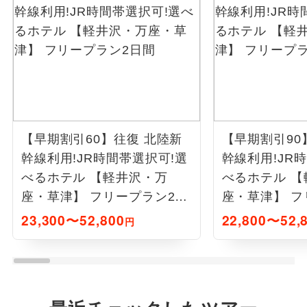
【早期割引60】往復 北陸新
【早期割引90
幹線利用!JR時間帯選択可!選
幹線利用!JR
べるホテル 【軽井沢・万
べるホテル 
座・草津】 フリープラン2日
座・草津】 フ
間
間
23,300〜52,800
22,800〜52,
円