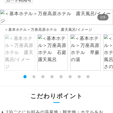
カード利用可
絶景
絶景スポットに立ち寄るコースです。
1
/
8
温泉
温泉地にも宿泊するコースです。
＜基本ホテル＞万座高原ホテル 露天風呂/イメージ
ご宿泊ホテルに露天風呂が付いていま
露天風呂
す。
大浴場
ご宿泊ホテルに大浴場が付いています。
全てのお食事が付いていますので、お食
全食事付き
事の心配はいりません。（機内食を除
く）
お部屋にてゆっくりとお召し上がりいた
お部屋食
だけます。
こだわりポイント
トラベルイヤ
周りの音を気にせず、ガイドさんの説明
ホン
をじっくり聞くことができます。
1泊ごとにお好みの温泉地・観光地・ホテルをお