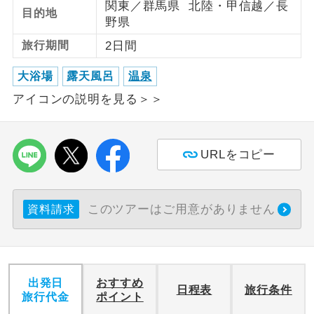
関東／群馬県 北陸・甲信越／長
目的地
野県
利用航空会社が指定なので、ご出発の計
航空会社指定
画にとても便利です。
旅行期間
2日間
ご紹介するホテルを指定したコースで
大浴場
露天風呂
温泉
ホテル指定
す。
アイコンの説明を見る＞＞
おひとり様バ
おひとり様でバス席を2席利⽤できま
ス2席利用
す。
URLをコピー
このツアーはご用意がありません
資料請求
出発日
おすすめ
日程表
旅行条件
旅行代金
ポイント