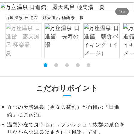
絶景
1
/
5
絶景スポットに立ち寄るコースです。
万座温泉 日進館 露天風呂 極楽湯 夏
温泉
温泉地にも宿泊するコースです。
ご宿泊ホテルに露天風呂が付いていま
露天風呂
す。
大浴場
ご宿泊ホテルに大浴場が付いています。
全てのお食事が付いていますので、お食
全食事付き
事の心配はいりません。（機内食を除
こだわりポイント
く）
お部屋にてゆっくりとお召し上がりいた
お部屋食
８つの天然温泉（男女入替制）が自慢の『日進
だけます。
館』にご宿泊。
トラベルイヤ
周りの音を気にせず、ガイドさんの説明
温泉滞在で身も心もリフレッシュ！抜群の景色を
ホン
をじっくり聞くことができます。
見ながらの温泉はまさに『極楽』です。