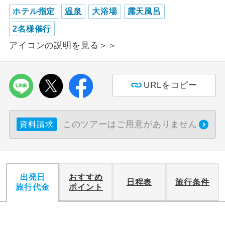
ホテル指定
温泉
大浴場
露天風呂
利用航空会社が指定なので、ご出発の計
航空会社指定
2名様催行
画にとても便利です。
アイコンの説明を見る＞＞
ご紹介するホテルを指定したコースで
ホテル指定
す。
URLをコピー
おひとり様バ
おひとり様でバス席を2席利⽤できま
ス2席利用
す。
このツアーはご用意がありません
資料請求
出発日
おすすめ
日程表
旅行条件
旅行代金
ポイント