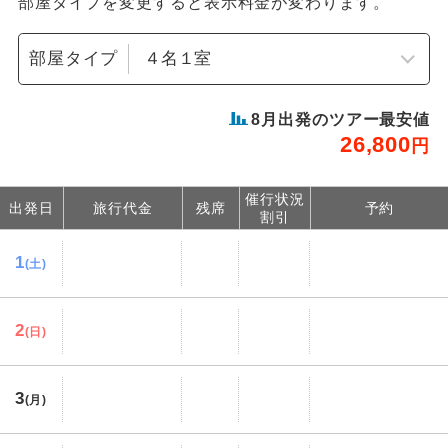
部屋タイプを変更すると表示料金が変わります。
部屋タイプ
8
月出発のツアー最安値
26,800
円
催行状況
出発日
旅行代金
残席
予約
割引
1
(土)
2
(日)
3
(月)