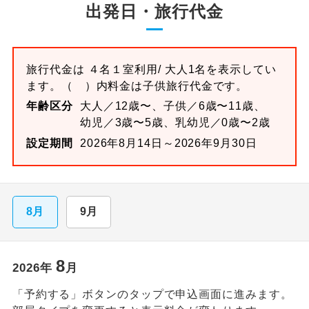
出発日・旅行代金
旅行代金は
４名１室
利用/ 大人1名を表示してい
ます。
（ ）内料金は子供旅行代金です。
年齢区分
大人／12歳〜、子供／6歳〜11歳、
幼児／3歳〜5歳、乳幼児／0歳〜2歳
設定期間
2026年8月14日～2026年9月30日
8月
9月
8
2026
年
月
「予約する」ボタンのタップで申込画面に進みます。