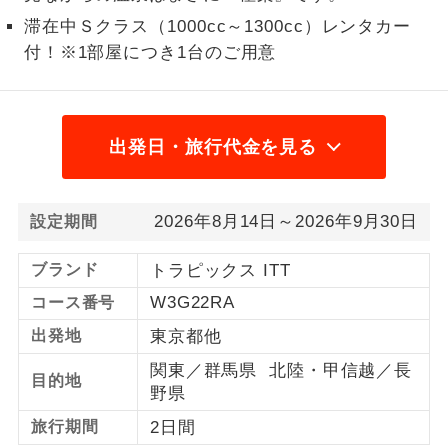
滞在中Ｓクラス（1000cc～1300cc）レンタカー
1名様から出発可能な個人型プランで
1名様催行
付！※1部屋につき1台のご用意
す。
2名様から出発可能な個人型プランで
2名様催行
す。
出発日・旅行代金を見る
おひとり様参
おひとり様限定でご参加いただけるコー
加限定
スです。
2026年8月14日～2026年9月30日
設定期間
1名様1室同代
1名様1室利用でも追加料金がかからない
金
コースです。
ブランド
トラピックス ITT
W3G22RA
ご夫婦限定でご参加いただけるコースで
コース番号
ご夫婦限定
す。
出発地
東京都他
女性限定でご参加いただけるコースで
関東／群馬県 北陸・甲信越／長
女性限定
目的地
す。
野県
旅行期間
2日間
ご参加にあたり年齢に制限があるコース
年齢制限あり
です。