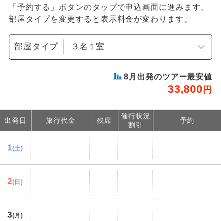
「予約する」ボタンのタップで申込画面に進みます。
部屋タイプを変更すると表示料金が変わります。
部屋タイプ
8
月出発のツアー最安値
33,800
円
催行状況
出発日
旅行代金
残席
予約
割引
1
(土)
2
(日)
3
(月)