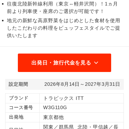
往復北陸新幹線利用（東京⇔軽井沢間）！1ヵ月
1名様から出発可能な個人型プランで
前より列車便・座席のご選択が可能です！
1名様催行
す。
地元の新鮮な高原野菜をはじめとした食材を使用
2名様から出発可能な個人型プランで
したこだわりの料理をビュッフェスタイルでご提
2名様催行
す。
供いたします
おひとり様参
おひとり様限定でご参加いただけるコー
加限定
スです。
出発日・旅行代金を見る
1名様1室同代
1名様1室利用でも追加料金がかからない
金
コースです。
2026年8月14日～2027年3月31日
設定期間
ご夫婦限定でご参加いただけるコースで
ご夫婦限定
す。
ブランド
トラピックス ITT
女性限定でご参加いただけるコースで
女性限定
W3G110G
コース番号
す。
出発地
東京都他
ご参加にあたり年齢に制限があるコース
年齢制限あり
関東／群馬県 北陸・甲信越／長
です。