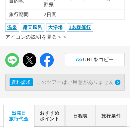
目的地
野県
利用航空会社が指定なので、ご出発の計
航空会社指定
旅行期間
2日間
画にとても便利です。
温泉
露天風呂
大浴場
1名様催行
ご紹介するホテルを指定したコースで
ホテル指定
アイコンの説明を見る＞＞
す。
おひとり様バ
おひとり様でバス席を2席利⽤できま
ス2席利用
す。
URLをコピー
このツアーはご用意がありません
資料請求
出発日
おすすめ
日程表
旅行条件
旅行代金
ポイント