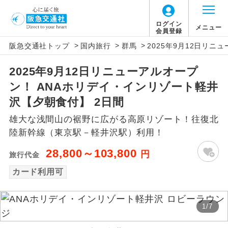
ログイン
メニュー
会員登録
>
>
>
阪急交通社トップ
国内旅行
群馬
2025年9月12日リ
アイコン
説明
2025年9月12日リニューアルオープ
往路出発空港（駅）から復路到着空港
添乗員同行
ン！ ANAホリデイ・インリゾート軽井
（駅）まで同行します。
沢【夕朝食付】 2日間
現地添乗員同
現地到着空港（駅）から最終日出発空港
雄大な浅間山の裾野に広がる高原リゾート！往復北
行
（駅）まで添乗員が同行します。
陸新幹線（東京駅－軽井沢駅）利用！
バスガイド乗
バスガイドが乗務し、車内での観光案内
28,800～103,800
円
旅行代金
務
があります。
カード利用可
新コース
初登場のコースです。
1
/
7
ユネスコに登録されている文化遺産や自
世界遺産
然遺産を訪ねるコースです。