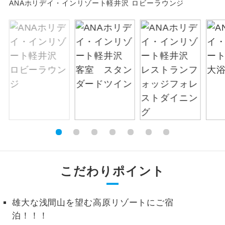
ANAホリデイ・インリゾート軽井沢 ロビーラウンジ
絶景
絶景スポットに立ち寄るコースです。
温泉
温泉地にも宿泊するコースです。
ご宿泊ホテルに露天風呂が付いていま
露天風呂
す。
大浴場
ご宿泊ホテルに大浴場が付いています。
全てのお食事が付いていますので、お食
全食事付き
事の心配はいりません。（機内食を除
く）
こだわりポイント
お部屋にてゆっくりとお召し上がりいた
お部屋食
だけます。
雄大な浅間山を望む高原リゾートにご宿
トラベルイヤ
周りの音を気にせず、ガイドさんの説明
ホン
泊！！！
をじっくり聞くことができます。