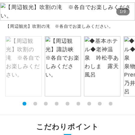
絶景
1
/
9
絶景スポットに立ち寄るコースです。
【周辺観光】吹割の滝 ※各自でお楽しみください。
温泉
温泉地にも宿泊するコースです。
ご宿泊ホテルに露天風呂が付いていま
露天風呂
す。
大浴場
ご宿泊ホテルに大浴場が付いています。
全てのお食事が付いていますので、お食
全食事付き
事の心配はいりません。（機内食を除
く）
お部屋にてゆっくりとお召し上がりいた
お部屋食
だけます。
トラベルイヤ
周りの音を気にせず、ガイドさんの説明
こだわりポイント
ホン
をじっくり聞くことができます。