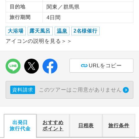
目的地
関東／群馬県
利用航空会社が指定なので、ご出発の計
航空会社指定
旅行期間
4日間
画にとても便利です。
大浴場
露天風呂
温泉
2名様催行
ご紹介するホテルを指定したコースで
ホテル指定
す。
アイコンの説明を見る＞＞
おひとり様バ
おひとり様でバス席を2席利⽤できま
ス2席利用
す。
URLをコピー
このツアーはご用意がありません
資料請求
出発日
おすすめ
日程表
旅行条件
旅行代金
ポイント