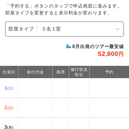
「予約する」ボタンのタップで申込画面に進みます。
部屋タイプを変更すると表示料金が変わります。
部屋タイプ
8
月出発のツアー最安値
52,800
円
催行状況
出発日
旅行代金
残席
予約
割引
1
(土)
2
(日)
3
(月)