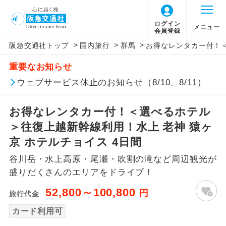
ログイン
メニュー
会員登録
>
>
>
阪急交通社トップ
国内旅行
群馬
お得なレンタカー付！＜
アイコン
説明
重要なお知らせ
往路出発空港（駅）から復路到着空港
ウェブサービス休止のお知らせ（8/10、8/11）
添乗員同行
（駅）まで同行します。
お得なレンタカー付！＜選べるホテル
現地添乗員同
現地到着空港（駅）から最終日出発空港
行
（駅）まで添乗員が同行します。
＞往復上越新幹線利用！水上 老神 猿ヶ
京 ホテルチョイス 4日間
バスガイド乗
バスガイドが乗務し、車内での観光案内
務
谷川岳・水上高原・尾瀬・吹割の滝など周辺観光が
があります。
盛りだくさんのエリアをドライブ！
新コース
初登場のコースです。
52,800～100,800
円
旅行代金
ユネスコに登録されている文化遺産や自
カード利用可
世界遺産
然遺産を訪ねるコースです。