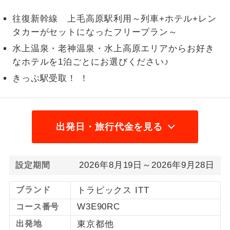
1名様から出発可能な個人型プランで
往復新幹線 上毛高原駅利用～列車+ホテル+レン
1名様催行
す。
タカーがセットになったフリープラン～
水上温泉・老神温泉・水上高原エリアからお好き
2名様から出発可能な個人型プランで
2名様催行
す。
なホテルを1泊ごとにお選びください♪
きっぷ駅受取！ ！
おひとり様参
おひとり様限定でご参加いただけるコー
加限定
スです。
1名様1室同代
1名様1室利用でも追加料金がかからない
出発日・旅行代金を見る
金
コースです。
ご夫婦限定でご参加いただけるコースで
ご夫婦限定
2026年8月19日～2026年9月28日
設定期間
す。
女性限定でご参加いただけるコースで
ブランド
トラピックス ITT
女性限定
す。
W3E90RC
コース番号
ご参加にあたり年齢に制限があるコース
年齢制限あり
出発地
東京都他
です。