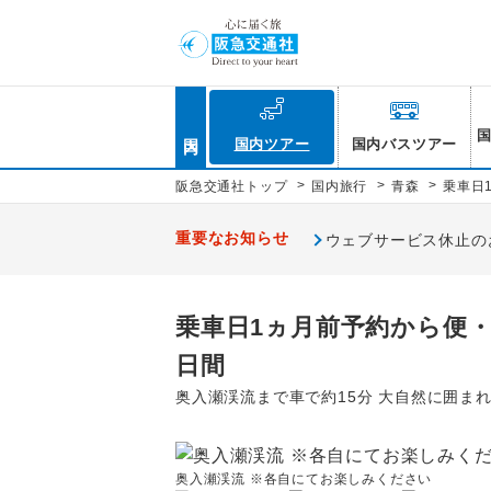
国内
国内ツアー
国内バスツアー
>
>
>
阪急交通社トップ
国内旅行
青森
乗車日
重要なお知らせ
ウェブサービス休止のお知
乗車日1ヵ月前予約から便・
日間
奥入瀬渓流まで車で約15分 大自然に囲ま
奥入瀬渓流 ※各自にてお楽しみください