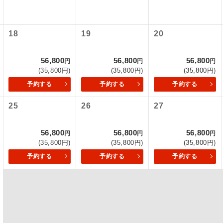
初登場のコースです。
ース
18
19
20
ユネスコに登録されている文化遺産や自然遺産
遺産
スです。
56,800
56,800
56,800
円
円
円
(35,800円)
(35,800円)
(35,800円)
絶景スポットに立ち寄るコースです。
景
予約する
予約する
予約する
温泉地にも宿泊するコースです。
泉
25
26
27
ご宿泊ホテルに露天風呂が付いています。
風呂
56,800
56,800
56,800
円
円
円
(35,800円)
(35,800円)
(35,800円)
ご宿泊ホテルに大浴場が付いています。
場
予約する
予約する
予約する
全てのお食事が付いていますので、お食事の心
付き
ん。（機内食を除く）
お部屋にてゆっくりとお召し上がりいただけま
屋食