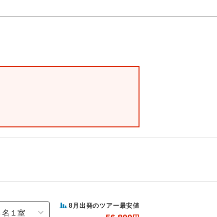
8
月出発のツアー最安値