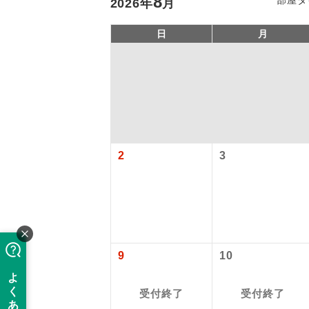
8
2026
年
月
日
月
2
3
アイ
添乗員
9
10
現地添乗
受付終了
受付終了
バスガイ