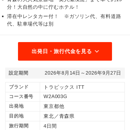
分！大自然の中に佇むホテル！
1名様から出発可能な個人型プランで
1名様催行
す。
滞在中レンタカー付！ ※ガソリン代、有料道路
代、駐車場代等は別
2名様から出発可能な個人型プランで
2名様催行
す。
おひとり様参
おひとり様限定でご参加いただけるコー
出発日・旅行代金を見る
加限定
スです。
1名様1室同代
1名様1室利用でも追加料金がかからない
金
2026年8月14日～2026年9月27日
設定期間
コースです。
ブランド
トラピックス ITT
ご夫婦限定でご参加いただけるコースで
ご夫婦限定
す。
W2A003G
コース番号
女性限定でご参加いただけるコースで
出発地
東京都他
女性限定
す。
目的地
東北／青森県
ご参加にあたり年齢に制限があるコース
旅行期間
4日間
年齢制限あり
です。