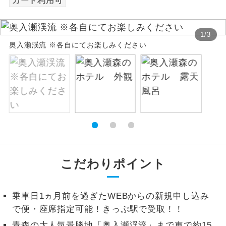
カード利用可
絶景
絶景スポットに立ち寄るコースです。
1
/
3
奥入瀬渓流 ※各自にてお楽しみください
温泉
温泉地にも宿泊するコースです。
ご宿泊ホテルに露天風呂が付いていま
露天風呂
す。
大浴場
ご宿泊ホテルに大浴場が付いています。
全てのお食事が付いていますので、お食
全食事付き
事の心配はいりません。（機内食を除
く）
こだわりポイント
お部屋にてゆっくりとお召し上がりいた
お部屋食
だけます。
乗車日1ヵ月前を過ぎたWEBからの新規申し込み
トラベルイヤ
で便・座席指定可能！きっぷ駅で受取！！
周りの音を気にせず、ガイドさんの説明
ホン
をじっくり聞くことができます。
青森の大人気景勝地「奥入瀬渓流」まで車で約15