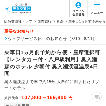
ログイン
メニュー
会員登録
>
>
>
阪急交通社トップ
国内旅行
青森
乗車日1ヵ月前予約から
アイコン
説明
重要なお知らせ
往路出発空港（駅）から復路到着空港
ウェブサービス休止のお知らせ（8/10、8/11）
添乗員同行
（駅）まで同行します。
乗車日1ヵ月前予約から便・座席選択可
現地添乗員同
現地到着空港（駅）から最終日出発空港
行
（駅）まで添乗員が同行します。
【レンタカー付・八戸駅利用】奥入瀬
森のホテル 夕朝付 奥入瀬渓流温泉4日
バスガイド乗
バスガイドが乗務し、車内での観光案内
間
務
があります。
奥入瀬渓流まで車で約15分 大自然に囲まれたリゾ
新コース
初登場のコースです。
ートホテル
107,800～169,800
円
旅行代金
ユネスコに登録されている文化遺産や自
世界遺産
然遺産を訪ねるコースです。