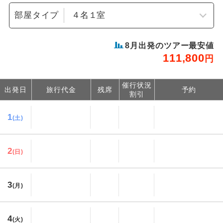
部屋タイプ
8
月出発のツアー最安値
111,800
円
催行状況
出発日
旅行代金
残席
予約
割引
1
(土)
2
(日)
3
(月)
4
(火)