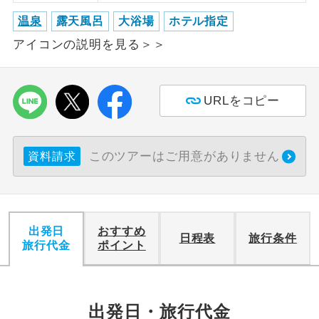
温泉
露天風呂
大浴場
ホテル指定
利用航空会社が指定なので、ご出発の計
航空会社指定
アイコンの説明を見る＞＞
画にとても便利です。
ご紹介するホテルを指定したコースで
ホテル指定
す。
URLをコピー
おひとり様バ
おひとり様でバス席を2席利⽤できま
ス2席利用
す。
このツアーはご用意がありません
資料請求
出発日
おすすめ
日程表
旅行条件
旅行代金
ポイント
出発日・旅行代金