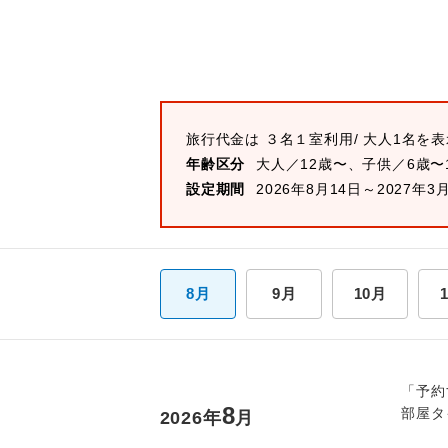
旅行代金は
３名１室
利用/ 大人1名を
年齢区分
大人／12歳〜、子供／6歳〜
設定期間
2026年8月14日～2027年3
8月
9月
10月
「予約
8
部屋タ
2026
年
月