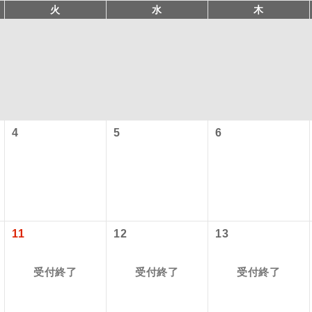
火
水
木
4
5
6
コン
説明
往路出発空港（駅）から復路到着空港（駅）ま
同行
す。
11
12
13
現地到着空港（駅）から最終日出発空港（駅）
員同行
受付終了
受付終了
受付終了
同行します。
バスガイドが乗務し、車内での観光案内があり
ド乗務