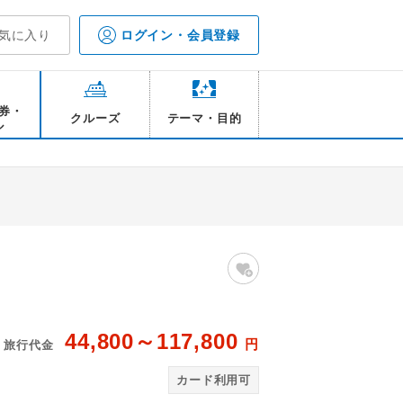
気に入り
ログイン・会員登録
券・
クルーズ
テーマ・目的
ル
44,800～117,800
円
旅行代金
函
カード利用可