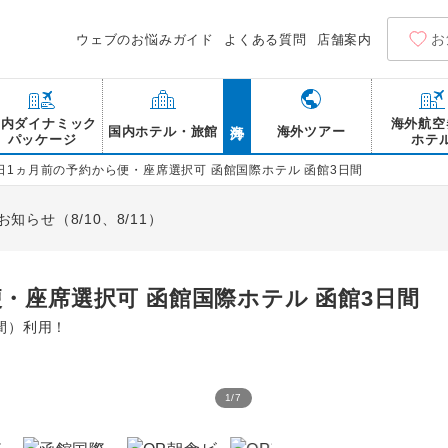
お
ウェブのお悩みガイド
よくある質問
店舗案内
海外
国内ダイナミック
海外航空
国内ホテル・旅館
海外ツアー
パッケージ
ホテ
日1ヵ月前の予約から便・座席選択可 函館国際ホテル 函館3日間
らせ（8/10、8/11）
・座席選択可 函館国際ホテル 函館3日間
間）利用！
1
/
7
函館国際ホテル ロビー