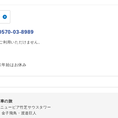
ご紹介するホテルを指定したコースです。
指定
おひとり様でバス席を2席利⽤できます。
ス2席利用
0570-03-8989
はご利用いただけません。
末年始はお休み
列車の旅
-1 ニューピア竹芝サウスタワー
・金子飛鳥・渡邉巨人