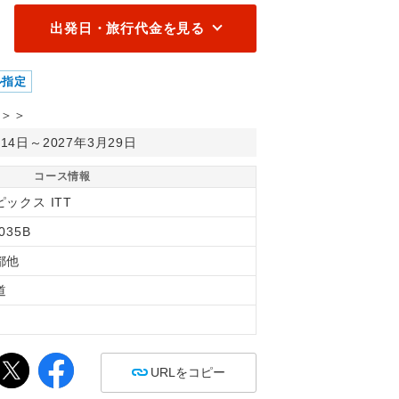
出発日・旅行代金を見る
ル指定
＞＞
月14日～2027年3月29日
コース情報
ックス ITT
035B
都他
道
間
URLをコピー