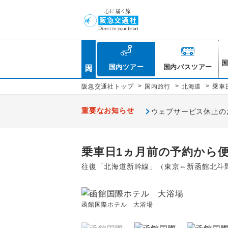
国内
国内ツアー
国内バスツアー
>
>
>
阪急交通社トップ
国内旅行
北海道
乗車
重要なお知らせ
ウェブサービス休止のお知
乗車日1ヵ月前の予約から便
往復「北海道新幹線」（東京⇔新函館北斗
函館国際ホテル 大浴場