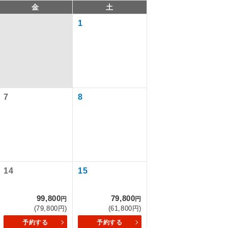
金
土
1
7
8
で同行しま
14
15
まで添乗員が
99,800
79,800
円
円
(79,800円)
(61,800円)
ます。
予約する
予約する