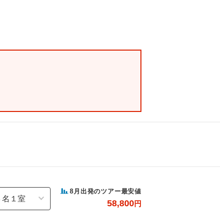
8
月出発のツアー最安値
58,800
円