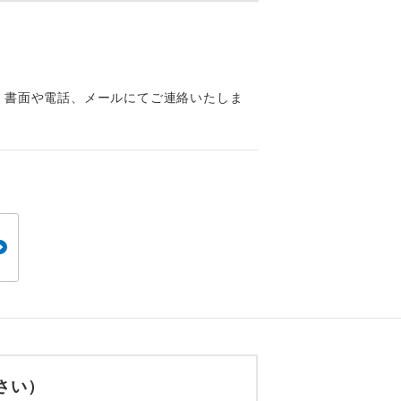
くり聞くこと
、書面や電話、メールにてご連絡いたしま
。
です。
ても便利で
さい）