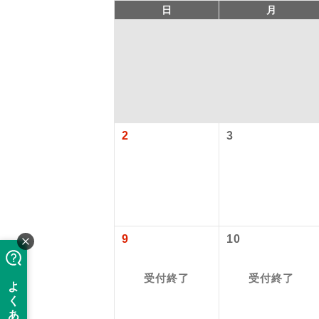
日
月
2
3
アイ
添乗員
9
10
現地添乗
受付終了
受付終了
バスガイ