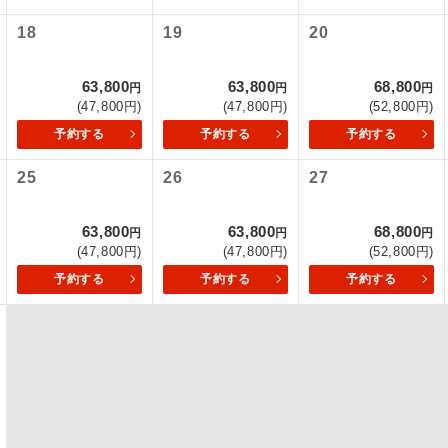
18
19
20
初登場のコースです。
ース
ユネスコに登録されている文化遺産や自然遺産
63,800
63,800
68,800
円
円
円
遺産
スです。
(47,800円)
(47,800円)
(52,800円)
予約する
予約する
予約する
絶景スポットに立ち寄るコースです。
景
25
26
27
温泉地にも宿泊するコースです。
泉
63,800
63,800
68,800
円
円
円
ご宿泊ホテルに露天風呂が付いています。
風呂
(47,800円)
(47,800円)
(52,800円)
予約する
予約する
予約する
ご宿泊ホテルに大浴場が付いています。
場
全てのお食事が付いていますので、お食事の心
付き
ん。（機内食を除く）
お部屋にてゆっくりとお召し上がりいただけま
屋食