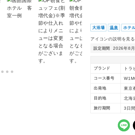
大浴場
温泉
ホテ
アイコンの説明を見る
2026年8
設定期間
ブランド
トラピ
コース番号
W1M
出発地
東京
目的地
北海
旅行期間
3日