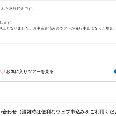
周りの音を気にせず、ガイドさんの説明をじっ
イヤホン
ができます。
出された旅行代金です。
1名様から出発可能な個人型プランです。
催行
します。
中止となりました。お申込み済みのツアーが催行中止になった場合
2名様から出発可能な個人型プランです。
催行
おひとり様限定でご参加いただけるコースです
参加限定
1名様1室利用でも追加料金がかからないコース
室同代金
ご夫婦限定でご参加いただけるコースです。
限定
お気に入りツアーを見る
女性限定でご参加いただけるコースです。
限定
ご参加にあたり年齢に制限があるコースです。
限あり
利用航空会社が指定なので、ご出発の計画にと
社指定
す。
お問い合わせ（混雑時は便利なウェブ申込みをご利用くだ