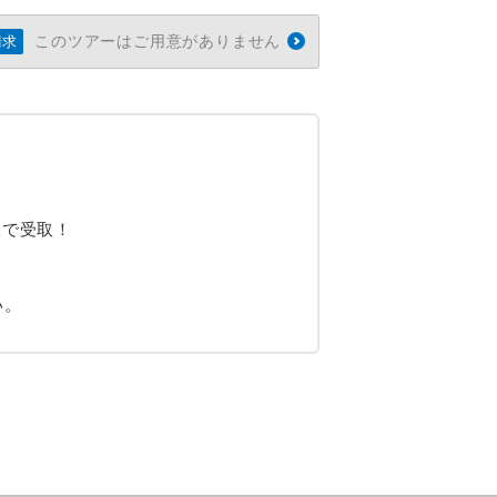
このツアーはご用意がありません
請求
駅で受取！
い。