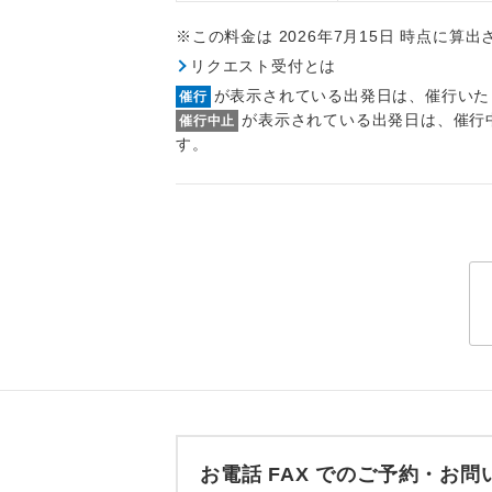
トラベル
※この料金は 2026年7月15日 時点に算
リクエスト受付とは
1名様
が表示されている出発日は、催行いた
催行
が表示されている出発日は、催行
催行中止
2名様
す。
おひとり様
1名様1
ご夫婦
女性
年齢制
航空会
お電話 FAX でのご予約・