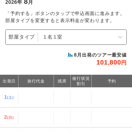
8
2026
年
月
「予約する」ボタンのタップで申込画面に進みます。
部屋タイプを変更すると表示料金が変わります。
部屋タイプ
8
月出発のツアー最安値
101,800
円
催行状況
出発日
旅行代金
残席
予約
割引
1
(土)
2
(日)