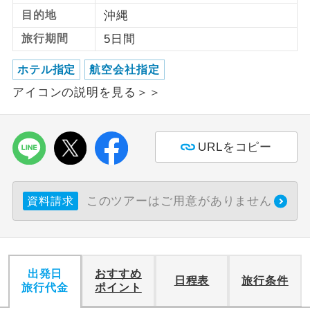
目的地
沖縄
利用航空会社が指定なので、ご出発の計
航空会社指定
旅行期間
5日間
画にとても便利です。
ホテル指定
航空会社指定
ご紹介するホテルを指定したコースで
ホテル指定
す。
アイコンの説明を見る＞＞
おひとり様バ
おひとり様でバス席を2席利⽤できま
ス2席利用
す。
URLをコピー
このツアーはご用意がありません
資料請求
出発日
おすすめ
日程表
旅行条件
旅行代金
ポイント