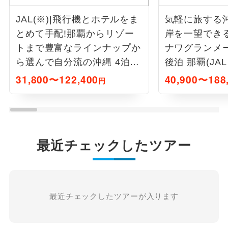
JAL(※)|飛行機とホテルをま
気軽に旅する沖
とめて手配!那覇からリゾー
岸を一望でき
トまで豊富なラインナップか
ナワグランメ
ら選んで自分流の沖縄 4泊5
後泊 那覇(J
日
付)
31,800〜122,400
40,900〜188
円
最近チェックしたツアー
最近チェックしたツアーが入ります