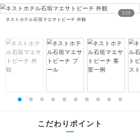
お支払いは、クレジットカード決済のみとな
絶景
絶景スポットに立ち寄るコースです。
1
/
10
ります。
ネストホテル石垣マエサトビーチ 外観
お申し込みの最後にクレジットカード決済を
温泉
温泉地にも宿泊するコースです。
していただき、決済手続き完了をもちまし
て、ご旅行の契約が成立となります。
ご宿泊ホテルに露天風呂が付いていま
露天風呂
す。
ご予約方法について
大浴場
ご宿泊ホテルに大浴場が付いています。
ウェブ限定コースとなりますので、コールセ
ンター及びカウンターでのお申し込みはでき
全てのお食事が付いていますので、お食
ません。
全食事付き
事の心配はいりません。（機内食を除
く）
お部屋にてゆっくりとお召し上がりいた
お部屋食
だけます。
こだわりポイント
トラベルイヤ
周りの音を気にせず、ガイドさんの説明
ホン
をじっくり聞くことができます。