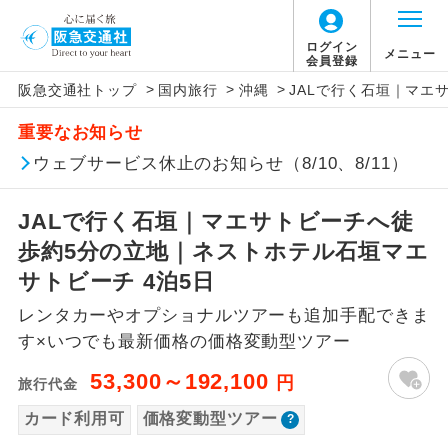
「価格変動型ツアー」に関するご案内
ログイン
メニュー
会員登録
>
>
>
阪急交通社トップ
国内旅行
沖縄
JALで行く石垣｜マエ
アイコン
説明
重要なお知らせ
価格変動型ツアーとは
往路出発空港（駅）から復路到着空港
ウェブサービス休止のお知らせ（8/10、8/11）
添乗員同行
（駅）まで同行します。
航空会社が設定する「個人包括旅行運
JALで行く石垣｜マエサトビーチへ徒
現地添乗員同
賃」を利用したツアーです。
現地到着空港（駅）から最終日出発空港
行
（駅）まで添乗員が同行します。
歩約5分の立地｜ネストホテル石垣マエ
お申し込み時期・ご利用便の空席状況に
サトビーチ 4泊5日
よって料金が変動いたします。
バスガイド乗
バスガイドが乗務し、車内での観光案内
務
レンタカーやオプショナルツアーも追加手配できま
があります。
す×いつでも最新価格の価格変動型ツアー
以下の注意事項をあらかじめご了承いただき
新コース
初登場のコースです。
ますようお願いいたします。
53,300～192,100
円
旅行代金
ユネスコに登録されている文化遺産や自
カード利用可
価格変動型ツアー
世界遺産
お支払いについて
然遺産を訪ねるコースです。