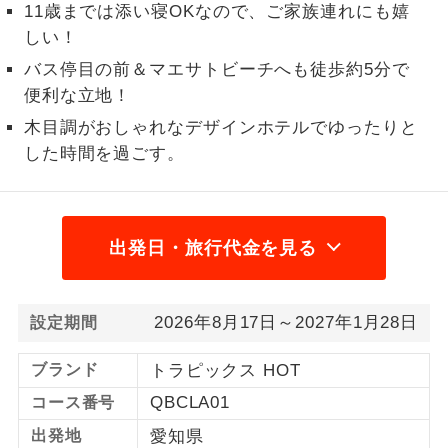
11歳までは添い寝OKなので、ご家族連れにも嬉
1名様から出発可能な個人型プランで
しい！
1名様催行
す。
バス停目の前＆マエサトビーチへも徒歩約5分で
便利な立地！
2名様から出発可能な個人型プランで
2名様催行
す。
木目調がおしゃれなデザインホテルでゆったりと
した時間を過ごす。
おひとり様参
おひとり様限定でご参加いただけるコー
加限定
スです。
1名様1室同代
1名様1室利用でも追加料金がかからない
出発日・旅行代金を見る
金
コースです。
ご夫婦限定でご参加いただけるコースで
ご夫婦限定
2026年8月17日～2027年1月28日
す。
設定期間
女性限定でご参加いただけるコースで
ブランド
トラピックス HOT
女性限定
す。
QBCLA01
コース番号
ご参加にあたり年齢に制限があるコース
年齢制限あり
出発地
愛知県
です。