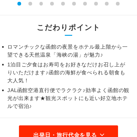
1名様から出発可能な個人型プランで
1名様催行
す。
こだわりポイント
2名様から出発可能な個人型プランで
2名様催行
す。
ロマンチックな函館の夜景をホテル最上階から一
おひとり様参
おひとり様限定でご参加いただけるコー
加限定
望できる天然温泉「海峡の湯」が魅力♪
スです。
1泊目ご夕食はお寿司をお好きなだけお召し上が
1名様1室同代
1名様1室利用でも追加料金がかからない
りいただけます♪函館の海鮮が食べられる朝食も
金
コースです。
大人気！
JAL函館空港直行便でラクラク♪効率よく函館の観
ご夫婦限定でご参加いただけるコースで
ご夫婦限定
光が出来ます★観光スポットにも近い好立地ホテ
す。
ルで宿泊♪
女性限定でご参加いただけるコースで
女性限定
す。
ご参加にあたり年齢に制限があるコース
年齢制限あり
出発日・旅行代金を見る
です。