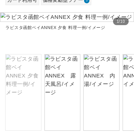
カード利用可
価格変動型ツアー
お支払いは、クレジットカード決済のみとな
絶景
絶景スポットに立ち寄るコースです。
ります。
1
/
10
お申し込みの最後にクレジットカード決済を
温泉
ラビスタ函館ベイANNEX 夕食 料理一例/イメージ
温泉地にも宿泊するコースです。
していただき、決済手続き完了をもちまし
て、ご旅行の契約が成立となります。
ご宿泊ホテルに露天風呂が付いていま
露天風呂
す。
ご予約方法について
大浴場
ご宿泊ホテルに大浴場が付いています。
ウェブ限定コースとなりますので、コールセ
ンター及びカウンターでのお申し込みはでき
全てのお食事が付いていますので、お食
ません。
全食事付き
事の心配はいりません。（機内食を除
く）
お部屋にてゆっくりとお召し上がりいた
お部屋食
だけます。
トラベルイヤ
周りの音を気にせず、ガイドさんの説明
ホン
をじっくり聞くことができます。