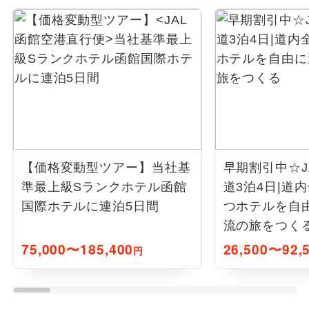
【価格変動型ツアー】
当社基
早期割引中☆J
準最上級Sランクホテル函館
道3泊4日|道
国際ホテルに連泊5日間
つホテルを自
流の旅をつく
75,000〜185,400
26,500〜92,
円