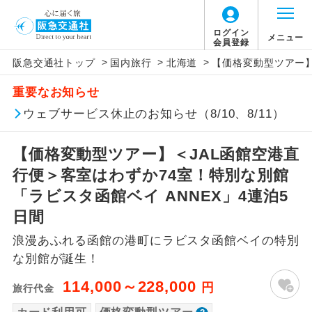
「価格変動型ツアー」に関するご案内
ログイン
メニュー
会員登録
>
>
>
阪急交通社トップ
国内旅行
北海道
【価格変動型ツアー】
アイコン
説明
重要なお知らせ
価格変動型ツアーとは
往路出発空港（駅）から復路到着空港
ウェブサービス休止のお知らせ（8/10、8/11）
添乗員同行
（駅）まで同行します。
航空会社が設定する「個人包括旅行運
【価格変動型ツアー】＜JAL函館空港直
現地添乗員同
賃」を利用したツアーです。
現地到着空港（駅）から最終日出発空港
行
（駅）まで添乗員が同行します。
行便＞客室はわずか74室！特別な別館
お申し込み時期・ご利用便の空席状況に
「ラビスタ函館ベイ ANNEX」4連泊5
よって料金が変動いたします。
バスガイド乗
バスガイドが乗務し、車内での観光案内
日間
務
があります。
浪漫あふれる函館の港町にラビスタ函館ベイの特別
以下の注意事項をあらかじめご了承いただき
新コース
初登場のコースです。
な別館が誕生！
ますようお願いいたします。
114,000～228,000
円
旅行代金
ユネスコに登録されている文化遺産や自
世界遺産
お支払いについて
然遺産を訪ねるコースです。