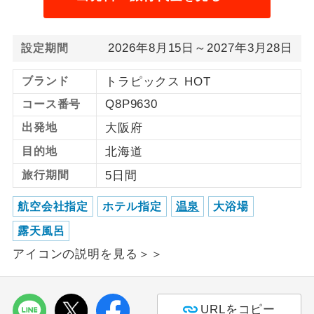
利用航空会社が指定なので、ご出発の計
航空会社指定
画にとても便利です。
2026年8月15日～2027年3月28日
設定期間
ご紹介するホテルを指定したコースで
ホテル指定
ブランド
トラピックス HOT
す。
Q8P9630
コース番号
おひとり様バ
おひとり様でバス席を2席利⽤できま
出発地
大阪府
ス2席利用
す。
目的地
北海道
旅行期間
5日間
航空会社指定
ホテル指定
温泉
大浴場
露天風呂
アイコンの説明を見る＞＞
URLをコピー