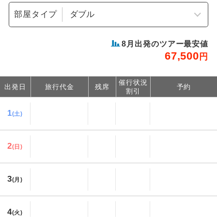
部屋タイプ
8
月出発のツアー最安値
67,500
円
催行状況
出発日
旅行代金
残席
予約
割引
1
(土)
2
(日)
3
(月)
4
(火)