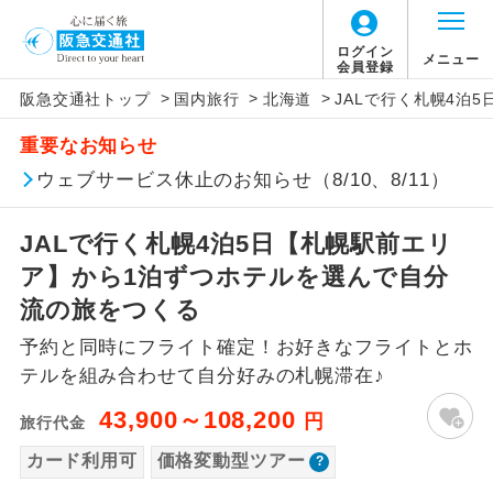
「価格変動型ツアー」に関するご案内
ログイン
メニュー
会員登録
>
>
>
阪急交通社トップ
国内旅行
北海道
JALで行く札幌4泊
アイコン
説明
重要なお知らせ
価格変動型ツアーとは
往路出発空港（駅）から復路到着空港
ウェブサービス休止のお知らせ（8/10、8/11）
添乗員同行
（駅）まで同行します。
航空会社が設定する「個人包括旅行運
JALで行く札幌4泊5日【札幌駅前エリ
現地添乗員同
賃」を利用したツアーです。
現地到着空港（駅）から最終日出発空港
行
（駅）まで添乗員が同行します。
ア】から1泊ずつホテルを選んで自分
お申し込み時期・ご利用便の空席状況に
流の旅をつくる
よって料金が変動いたします。
バスガイド乗
バスガイドが乗務し、車内での観光案内
務
予約と同時にフライト確定！お好きなフライトとホ
があります。
テルを組み合わせて自分好みの札幌滞在♪
以下の注意事項をあらかじめご了承いただき
新コース
初登場のコースです。
ますようお願いいたします。
43,900～108,200
円
旅行代金
ユネスコに登録されている文化遺産や自
カード利用可
価格変動型ツアー
世界遺産
お支払いについて
然遺産を訪ねるコースです。