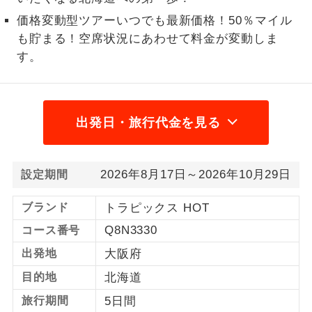
価格変動型ツアーいつでも最新価格！50％マイル
1名様から出発可能な個人型プランで
1名様催行
す。
も貯まる！空席状況にあわせて料金が変動しま
す。
2名様から出発可能な個人型プランで
2名様催行
す。
おひとり様参
おひとり様限定でご参加いただけるコー
出発日・旅行代金を見る
加限定
スです。
1名様1室同代
1名様1室利用でも追加料金がかからない
金
2026年8月17日～2026年10月29日
設定期間
コースです。
ブランド
トラピックス HOT
ご夫婦限定でご参加いただけるコースで
ご夫婦限定
す。
Q8N3330
コース番号
出発地
大阪府
女性限定でご参加いただけるコースで
女性限定
す。
目的地
北海道
ご参加にあたり年齢に制限があるコース
旅行期間
5日間
年齢制限あり
です。