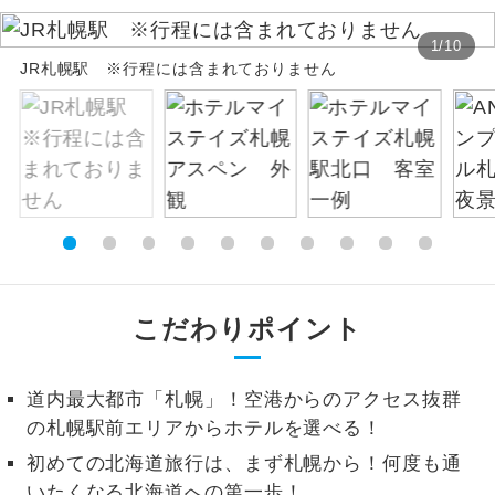
お支払いは、クレジットカード決済のみとな
絶景
絶景スポットに立ち寄るコースです。
1
/
10
ります。
JR札幌駅 ※行程には含まれておりません
お申し込みの最後にクレジットカード決済を
温泉
温泉地にも宿泊するコースです。
していただき、決済手続き完了をもちまし
て、ご旅行の契約が成立となります。
ご宿泊ホテルに露天風呂が付いていま
露天風呂
す。
ご予約方法について
大浴場
ご宿泊ホテルに大浴場が付いています。
ウェブ限定コースとなりますので、コールセ
ンター及びカウンターでのお申し込みはでき
全てのお食事が付いていますので、お食
ません。
全食事付き
事の心配はいりません。（機内食を除
こだわりポイント
く）
お部屋にてゆっくりとお召し上がりいた
お部屋食
道内最大都市「札幌」！空港からのアクセス抜群
だけます。
の札幌駅前エリアからホテルを選べる！
トラベルイヤ
周りの音を気にせず、ガイドさんの説明
初めての北海道旅行は、まず札幌から！何度も通
ホン
をじっくり聞くことができます。
いたくなる北海道への第一歩！