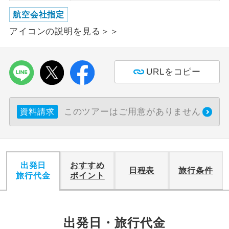
航空会社指定
利用航空会社が指定なので、ご出発の計
航空会社指定
アイコンの説明を見る＞＞
画にとても便利です。
ご紹介するホテルを指定したコースで
ホテル指定
す。
URLをコピー
おひとり様バ
おひとり様でバス席を2席利⽤できま
ス2席利用
す。
このツアーはご用意がありません
資料請求
出発日
おすすめ
日程表
旅行条件
旅行代金
ポイント
出発日・旅行代金