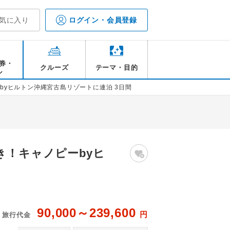
気に入り
ログイン・会員登録
券・
クルーズ
テーマ・目的
ル
byヒルトン沖縄宮古島リゾートに連泊 3日間
き！キャノピーbyヒ
90,000～239,600
円
旅行代金
キャ