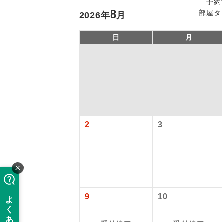
「予約
8
部屋タ
2026
年
月
日
月
「価格変動
2
3
アイ
添乗員
価格変動型ツ
航空会社が
現地添乗
9
10
お申し込み
バスガイ