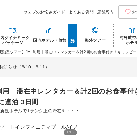
お
ウェブのお悩みガイド
よくある質問
店舗案内
海外
国内ダイナミック
海外航空
国内ホテル・旅館
海外ツアー
パッケージ
ホテ
変動型ツアー】JAL利用｜滞在中レンタカー＆計2回のお食事付き！キャノピー
らせ（8/10、8/11）
利用｜滞在中レンタカー＆計2回のお食事付
連泊 3日間
ンド新規ホテルで1ランク上の滞在を・・・
1
/
10