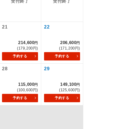
受付終了
受付終了
を訪ねるコー
21
22
もちまして、
214,600
206,600
円
円
(179,200円)
(171,200円)
予約する
予約する
込みはできま
28
29
115,000
149,100
円
円
(100,600円)
(125,600円)
配はいりませ
予約する
予約する
す。