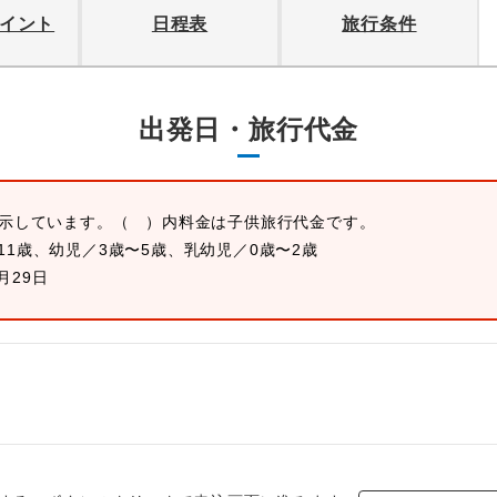
イント
日程表
旅行条件
出発日・旅行代金
表示しています。
（ ）内料金は子供旅行代金です。
11歳、幼児／3歳〜5歳、乳幼児／0歳〜2歳
0月29日