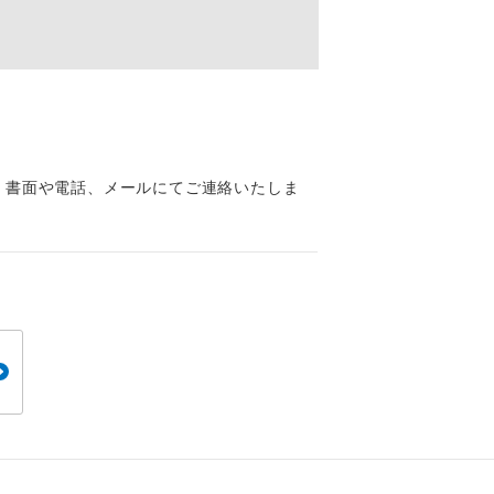
くり聞くこと
。
、書面や電話、メールにてご連絡いたしま
です。
ても便利で