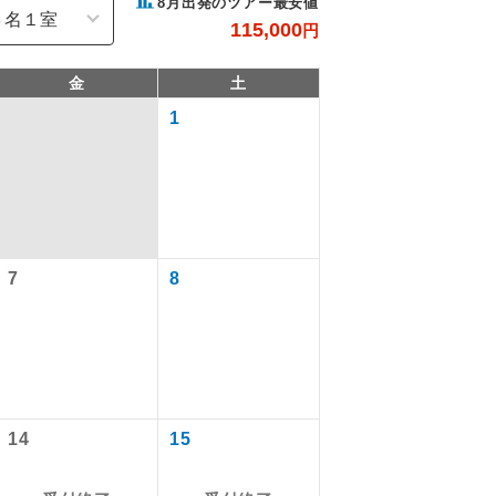
8
月出発のツアー最安値
115,000
円
金
土
1
7
8
で同行しま
まで添乗員が
14
15
ます。