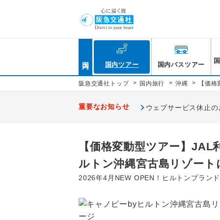
国内
国内ツアー
国内バスツアー
>
>
>
阪急交通社トップ
国内旅行
沖縄
【価格
重要なお知らせ
ウェブサービス休止のお知
【価格変動型ツアー】JAL
ルトン沖縄宮古島リゾートに
2026年4月NEW OPEN！ヒルトンブラ