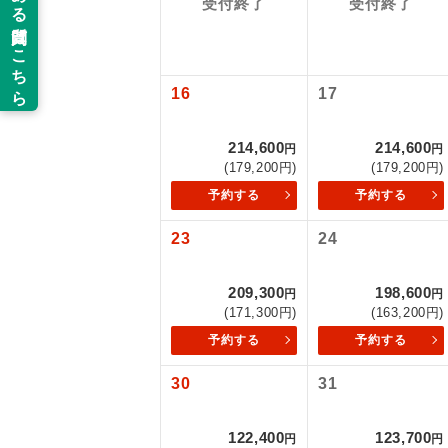
受付終了
受付終了
以下の注意事
新コ
お支払いにつ
お支払いは、
16
17
世界
お申し込みの
ご旅行の契約
214,600
214,600
円
円
絶
(179,200円)
(179,200円)
ご予約方法に
予約する
予約する
温
ウェブ限定コ
23
24
せん。
露天
大浴
209,300
198,600
円
円
(171,300円)
(163,200円)
予約する
予約する
全食事
30
31
お部
122,400
123,700
円
円