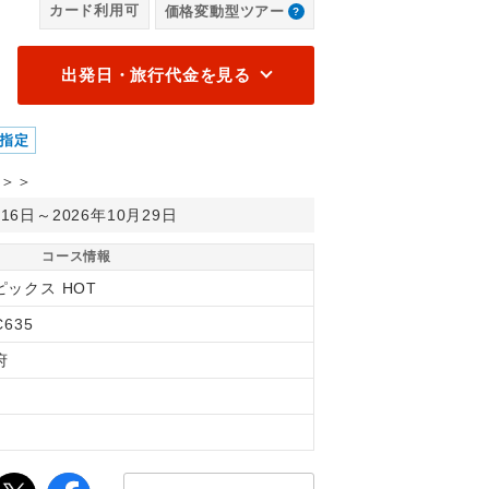
カード利用可
価格変動型ツアー
縄宮古島リゾート ツインデラックスルーム パーシャルオーシャンビュ
出発日・旅行代金を見る
指定
＞＞
月16日～2026年10月29日
コース情報
ピックス HOT
C635
府
縄
間