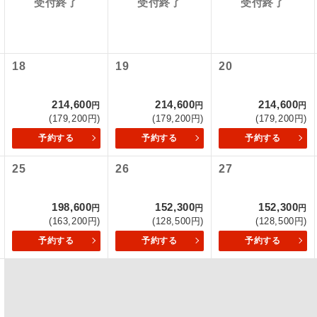
受付終了
受付終了
受付終了
項をあらかじめご了承いただきますようお願いいたします。
初登場のコースです。
ース
いて
ユネスコに登録されている文化遺産や自然遺産
クレジットカード決済のみとなります。
18
19
20
遺産
スです。
最後にクレジットカード決済をしていただき、決済手続き完了を
が成立となります。
214,600
214,600
214,600
絶景スポットに立ち寄るコースです。
円
円
円
景
(179,200円)
(179,200円)
(179,200円)
ついて
温泉地にも宿泊するコースです。
予約する
予約する
予約する
泉
ースとなりますので、コールセンター及びカウンターでのお申し
25
26
27
ご宿泊ホテルに露天風呂が付いています。
風呂
ご宿泊ホテルに大浴場が付いています。
場
198,600
152,300
152,300
円
円
円
(163,200円)
(128,500円)
(128,500円)
全てのお食事が付いていますので、お食事の心
予約する
予約する
予約する
付き
ん。（機内食を除く）
お部屋にてゆっくりとお召し上がりいただけま
屋食