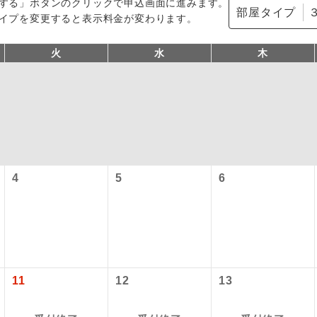
する」ボタンのクリックで申込画面に進みます。
部屋タイプ
イプを変更すると表示料金が変わります。
火
水
木
型ツアー」に関するご案内
4
5
6
コン
説明
往路出発空港（駅）から復路到着空港（駅）ま
同行
す。
アーとは
現地到着空港（駅）から最終日出発空港（駅）
設定する「個人包括旅行運賃」を利用したツアーです。
員同行
同行します。
11
12
13
時期・ご利用便の空席状況によって料金が変動いたします。
バスガイドが乗務し、車内での観光案内があり
ド乗務