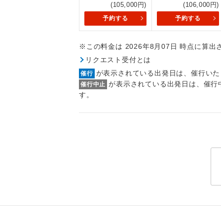
(105,000円)
(106,000円)
トラベル
予約する
予約する
1名様
※この料金は 2026年8月07日 時点に算
2名様
リクエスト受付とは
が表示されている出発日は、催行いた
催行
おひとり様
が表示されている出発日は、催行
催行中止
す。
1名様1
ご夫婦
女性
年齢制
航空会