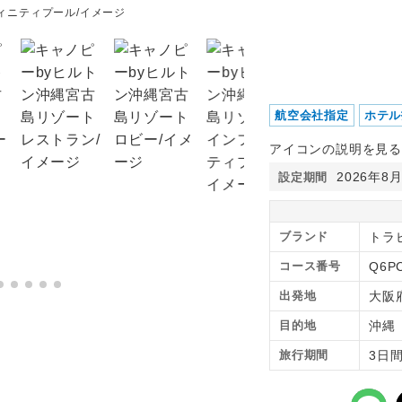
ィニティプール/イメージ
キャノピーbyヒルトン沖
ー/イメージ
航空会社指定
ホテル
アイコンの説明を見る
2026年8
設定期間
ブランド
トラ
コース番号
Q6P
出発地
大阪
目的地
沖
旅行期間
3日