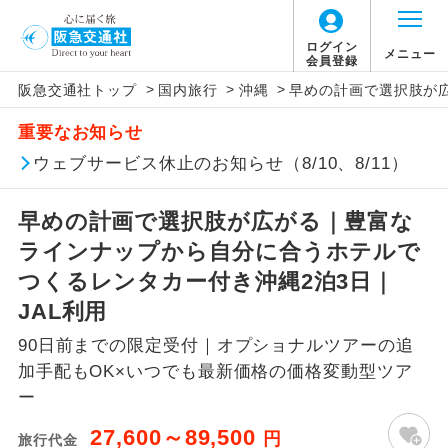
「価格変動型ツアー」に関するご案内
ログイン
メニュー
会員登録
>
>
>
阪急交通社トップ
国内旅行
沖縄
早めの計画で選択肢が広
アイコン
説明
重要なお知らせ
価格変動型ツアーとは
往路出発空港（駅）から復路到着空港
ウェブサービス休止のお知らせ（8/10、8/11）
添乗員同行
（駅）まで同行します。
航空会社が設定する「個人包括旅行運
早めの計画で選択肢が広がる｜豊富な
現地添乗員同
賃」を利用したツアーです。
現地到着空港（駅）から最終日出発空港
行
（駅）まで添乗員が同行します。
ラインナップから自分に合うホテルで
お申し込み時期・ご利用便の空席状況に
つくるレンタカー付き沖縄2泊3日｜
よって料金が変動いたします。
バスガイド乗
バスガイドが乗務し、車内での観光案内
JAL利用
務
があります。
90日前までの限定受付｜オプショナルツアーの追
以下の注意事項をあらかじめご了承いただき
新コース
初登場のコースです。
加手配もOK×いつでも最新価格の価格変動型ツア
ますようお願いいたします。
ー
ユネスコに登録されている文化遺産や自
世界遺産
お支払いについて
27,600～89,500
円
然遺産を訪ねるコースです。
旅行代金