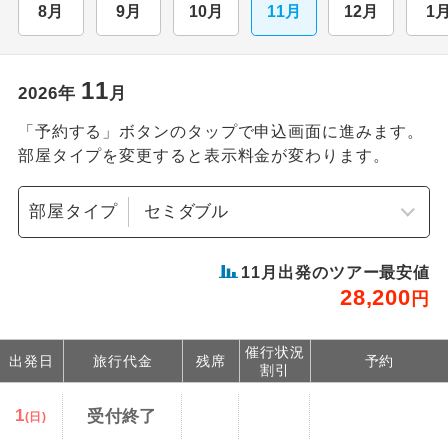
8月
9月
10月
11月
12月
1
11
2026
年
月
「予約する」ボタンのタップで申込画面に進みます。
部屋タイプを変更すると表示料金が変わります。
部屋タイプ
11
月出発のツアー最安値
28,200
円
催行状況
出発日
旅行代金
残席
予約
割引
1
受付終了
(日)