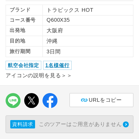
ブランド
トラピックス HOT
利用航空会社が指定なので、ご出発の計
航空会社指定
画にとても便利です。
Q600X35
コース番号
出発地
大阪府
ご紹介するホテルを指定したコースで
ホテル指定
す。
目的地
沖縄
旅行期間
3日間
おひとり様バ
おひとり様でバス席を2席利⽤できま
ス2席利用
す。
航空会社指定
1名様催行
アイコンの説明を見る＞＞
URLをコピー
このツアーはご用意がありません
資料請求