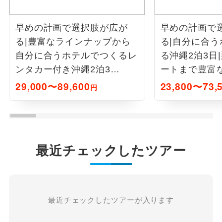
早めの計画で選択肢が広が
早めの計画で
る|豊富なラインナップから
る|自分に合
自分に合うホテルでつくるレ
る沖縄2泊3日
ンタカー付き沖縄2泊3
ートまで豊富
日|ANA利用
プ|JAL利用
29,000〜89,600
23,800〜73,
円
最近チェックしたツアー
最近チェックしたツアーが入ります