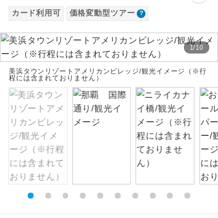
お支払いは、クレジットカード決済のみとな
カード利用可
価格変動型ツアー
絶景
絶景スポットに立ち寄るコースです。
ります。
お申し込みの最後にクレジットカード決済を
温泉
温泉地にも宿泊するコースです。
1
/
10
していただき、決済手続き完了をもちまし
て、ご旅行の契約が成立となります。
ご宿泊ホテルに露天風呂が付いていま
美浜タウンリゾートアメリカンビレッジ/観光イメージ（※行
露天風呂
程には含まれておりません）
す。
ご予約方法について
大浴場
ご宿泊ホテルに大浴場が付いています。
ウェブ限定コースとなりますので、コールセ
ンター及びカウンターでのお申し込みはでき
全てのお食事が付いていますので、お食
ません。
全食事付き
事の心配はいりません。（機内食を除
く）
お部屋にてゆっくりとお召し上がりいた
お部屋食
だけます。
トラベルイヤ
周りの音を気にせず、ガイドさんの説明
ホン
をじっくり聞くことができます。