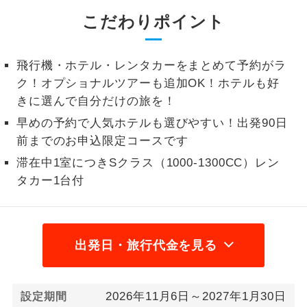
こだわりポイント
1名様から出発可能な個人型プランで
1名様催行
す。
飛行機・ホテル・レンタカーをまとめて予約がラ
2名様から出発可能な個人型プランで
2名様催行
す。
ク！オプショナルツアーも追加OK！ホテルも好
きに選んで自分だけの旅を！
おひとり様参
おひとり様限定でご参加いただけるコー
加限定
早めの予約で人気ホテルも選びやすい！出発90日
スです。
前までのお申込限定コースです
1名様1室同代
1名様1室利用でも追加料金がかからない
滞在中1室につきSクラス（1000-1300CC）レン
金
コースです。
タカー1台付
ご夫婦限定でご参加いただけるコースで
ご夫婦限定
す。
出発日・旅行代金を見る
女性限定でご参加いただけるコースで
女性限定
す。
ご参加にあたり年齢に制限があるコース
2026年11月6日～2027年1月30日
設定期間
年齢制限あり
です。