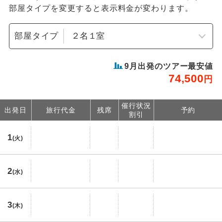
部屋タイプを変更すると表示料金が変わります。
部屋タイプ
9
月出発のツアー最安値
74,500
円
催行状況
出発日
旅行代金
残席
予約
割引
1
(火)
2
(水)
3
(木)