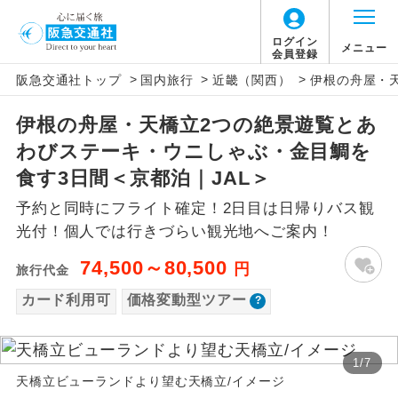
「価格変動型ツアー」に関するご案内
ログイン
メニュー
会員登録
>
>
>
阪急交通社トップ
国内旅行
近畿（関西）
伊根の舟屋・
アイコン
説明
伊根の舟屋・天橋立2つの絶景遊覧とあ
価格変動型ツアーとは
往路出発空港（駅）から復路到着空港
添乗員同行
わびステーキ・ウニしゃぶ・金目鯛を
（駅）まで同行します。
航空会社が設定する「個人包括旅行運
食す3日間＜京都泊｜JAL＞
現地添乗員同
賃」を利用したツアーです。
現地到着空港（駅）から最終日出発空港
予約と同時にフライト確定！2日目は日帰りバス観
行
（駅）まで添乗員が同行します。
お申し込み時期・ご利用便の空席状況に
光付！個人では行きづらい観光地へご案内！
よって料金が変動いたします。
バスガイド乗
バスガイドが乗務し、車内での観光案内
74,500～80,500
円
旅行代金
務
があります。
カード利用可
価格変動型ツアー
以下の注意事項をあらかじめご了承いただき
新コース
初登場のコースです。
ますようお願いいたします。
1
/
7
ユネスコに登録されている文化遺産や自
世界遺産
天橋立ビューランドより望む天橋立/イメージ
お支払いについて
然遺産を訪ねるコースです。