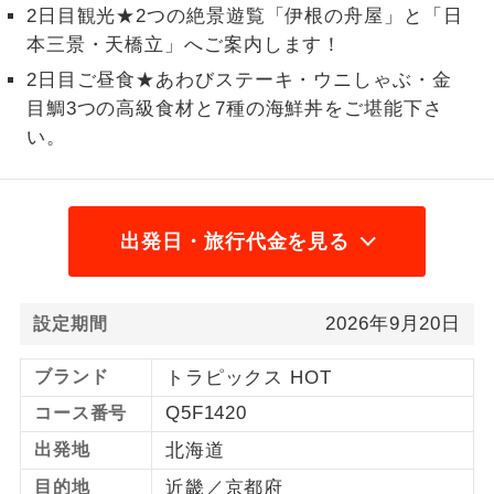
2日目観光★2つの絶景遊覧「伊根の舟屋」と「日
1名様から出発可能な個人型プランで
本三景・天橋立」へご案内します！
1名様催行
す。
2日目ご昼食★あわびステーキ・ウニしゃぶ・金
2名様から出発可能な個人型プランで
目鯛3つの高級食材と7種の海鮮丼をご堪能下さ
2名様催行
す。
い。
おひとり様参
おひとり様限定でご参加いただけるコー
加限定
スです。
出発日・旅行代金を見る
1名様1室同代
1名様1室利用でも追加料金がかからない
金
コースです。
2026年9月20日
設定期間
ご夫婦限定でご参加いただけるコースで
ご夫婦限定
す。
ブランド
トラピックス HOT
女性限定でご参加いただけるコースで
女性限定
Q5F1420
コース番号
す。
出発地
北海道
ご参加にあたり年齢に制限があるコース
年齢制限あり
目的地
近畿／京都府
です。