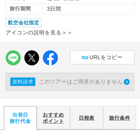
旅行期間
3日間
利用航空会社が指定なので、ご出発の計
航空会社指定
画にとても便利です。
航空会社指定
アイコンの説明を見る＞＞
ご紹介するホテルを指定したコースで
ホテル指定
す。
おひとり様バ
おひとり様でバス席を2席利⽤できま
URLをコピー
ス2席利用
す。
このツアーはご用意がありません
資料請求
出発日
おすすめ
日程表
旅行条件
旅行代金
ポイント