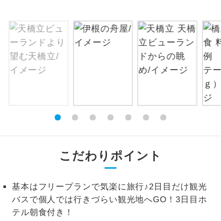
お支払いは、クレジットカード決済のみとな
絶景
絶景スポットに立ち寄るコースです。
ります。
お申し込みの最後にクレジットカード決済を
温泉
温泉地にも宿泊するコースです。
していただき、決済手続き完了をもちまし
て、ご旅行の契約が成立となります。
ご宿泊ホテルに露天風呂が付いていま
露天風呂
す。
ご予約方法について
大浴場
ご宿泊ホテルに大浴場が付いています。
ウェブ限定コースとなりますので、コールセ
ンター及びカウンターでのお申し込みはでき
全てのお食事が付いていますので、お食
ません。
全食事付き
事の心配はいりません。（機内食を除
く）
こだわりポイント
お部屋にてゆっくりとお召し上がりいた
お部屋食
だけます。
基本はフリープランで気楽に旅行♪2日目だけ観光
バスで個人では行きづらい観光地へGO！3日目ホ
トラベルイヤ
周りの音を気にせず、ガイドさんの説明
ホン
テル朝食付き！
をじっくり聞くことができます。