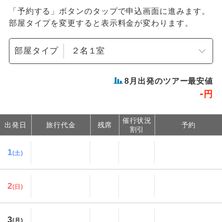
「予約する」ボタンのタップで申込画面に進みます。
部屋タイプを変更すると表示料金が変わります。
部屋タイプ
8
月出発のツアー最安値
-
円
催行状況
出発日
旅行代金
残席
予約
割引
1
(土)
2
(日)
3
(月)