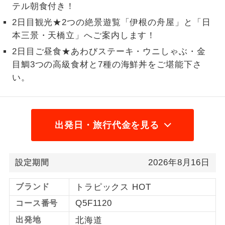
テル朝食付き！
1名様から出発可能な個人型プランで
1名様催行
2日目観光★2つの絶景遊覧「伊根の舟屋」と「日
す。
本三景・天橋立」へご案内します！
2名様から出発可能な個人型プランで
2日目ご昼食★あわびステーキ・ウニしゃぶ・金
2名様催行
す。
目鯛3つの高級食材と7種の海鮮丼をご堪能下さ
い。
おひとり様参
おひとり様限定でご参加いただけるコー
加限定
スです。
1名様1室同代
1名様1室利用でも追加料金がかからない
出発日・旅行代金を見る
金
コースです。
ご夫婦限定でご参加いただけるコースで
ご夫婦限定
2026年8月16日
す。
設定期間
女性限定でご参加いただけるコースで
女性限定
ブランド
トラピックス HOT
す。
Q5F1120
コース番号
ご参加にあたり年齢に制限があるコース
年齢制限あり
出発地
北海道
です。