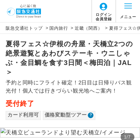
「価格変動型ツアー」に関するご案内
ログイン
メニュー
会員登録
>
>
>
阪急交通社トップ
国内旅行
近畿（関西）
夏得フェス☆
アイコン
説明
夏得フェス☆伊根の舟屋・天橋立2つの
価格変動型ツアーとは
往路出発空港（駅）から復路到着空港
添乗員同行
絶景遊覧とあわびステーキ・ウニしゃ
（駅）まで同行します。
航空会社が設定する「個人包括旅行運
ぶ・金目鯛を食す3日間＜梅田泊｜JAL
現地添乗員同
賃」を利用したツアーです。
現地到着空港（駅）から最終日出発空港
＞
行
（駅）まで添乗員が同行します。
お申し込み時期・ご利用便の空席状況に
予約と同時にフライト確定！2日目は日帰りバス観
よって料金が変動いたします。
光付！個人では行きづらい観光地へご案内！
バスガイド乗
バスガイドが乗務し、車内での観光案内
務
があります。
受付終了
以下の注意事項をあらかじめご了承いただき
新コース
カード利用可
価格変動型ツアー
初登場のコースです。
ますようお願いいたします。
ユネスコに登録されている文化遺産や自
世界遺産
お支払いについて
然遺産を訪ねるコースです。
1
/
7