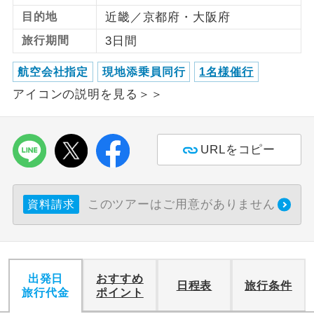
目的地
近畿／京都府・大阪府
利用航空会社が指定なので、ご出発の計
航空会社指定
旅行期間
3日間
画にとても便利です。
航空会社指定
現地添乗員同行
1名様催行
ご紹介するホテルを指定したコースで
ホテル指定
す。
アイコンの説明を見る＞＞
おひとり様バ
おひとり様でバス席を2席利⽤できま
ス2席利用
す。
URLをコピー
このツアーはご用意がありません
資料請求
出発日
おすすめ
日程表
旅行条件
旅行代金
ポイント