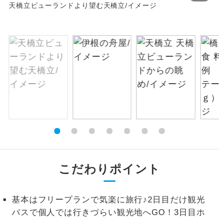
天橋立ビューランドより望む天橋立/イメージ
お支払いは、クレジットカード決済のみとな
絶景
絶景スポットに立ち寄るコースです。
ります。
お申し込みの最後にクレジットカード決済を
温泉
温泉地にも宿泊するコースです。
していただき、決済手続き完了をもちまし
て、ご旅行の契約が成立となります。
ご宿泊ホテルに露天風呂が付いていま
露天風呂
す。
ご予約方法について
大浴場
ご宿泊ホテルに大浴場が付いています。
ウェブ限定コースとなりますので、コールセ
ンター及びカウンターでのお申し込みはでき
全てのお食事が付いていますので、お食
ません。
全食事付き
事の心配はいりません。（機内食を除
く）
こだわりポイント
お部屋にてゆっくりとお召し上がりいた
お部屋食
だけます。
基本はフリープランで気楽に旅行♪2日目だけ観光
トラベルイヤ
周りの音を気にせず、ガイドさんの説明
ホン
バスで個人では行きづらい観光地へGO！3日目ホ
をじっくり聞くことができます。