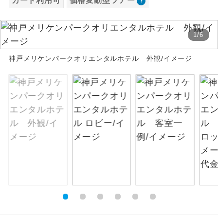
カード利用可
価格変動型ツアー
お支払いは、クレジットカード決済のみとな
絶景
絶景スポットに立ち寄るコースです。
ります。
1
/
6
お申し込みの最後にクレジットカード決済を
温泉
温泉地にも宿泊するコースです。
していただき、決済手続き完了をもちまし
神戸メリケンパークオリエンタルホテル 外観/イメージ
て、ご旅行の契約が成立となります。
ご宿泊ホテルに露天風呂が付いていま
露天風呂
す。
ご予約方法について
大浴場
ご宿泊ホテルに大浴場が付いています。
ウェブ限定コースとなりますので、コールセ
ンター及びカウンターでのお申し込みはでき
全てのお食事が付いていますので、お食
ません。
全食事付き
事の心配はいりません。（機内食を除
く）
お部屋にてゆっくりとお召し上がりいた
お部屋食
だけます。
トラベルイヤ
周りの音を気にせず、ガイドさんの説明
ホン
をじっくり聞くことができます。