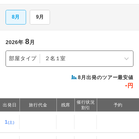
8月
9月
8
2026
年
月
部屋タイプ
8
月出発のツアー最安値
-
円
催行状況
出発日
旅行代金
残席
予約
割引
1
(土)