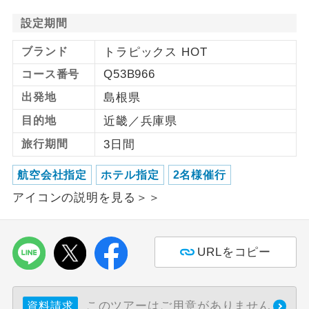
設定期間
利用航空会社が指定なので、ご出発の計
航空会社指定
画にとても便利です。
ブランド
トラピックス HOT
ご紹介するホテルを指定したコースで
Q53B966
コース番号
ホテル指定
す。
出発地
島根県
おひとり様バ
おひとり様でバス席を2席利⽤できま
目的地
近畿／兵庫県
ス2席利用
す。
旅行期間
3日間
航空会社指定
ホテル指定
2名様催行
アイコンの説明を見る＞＞
URLをコピー
このツアーはご用意がありません
資料請求