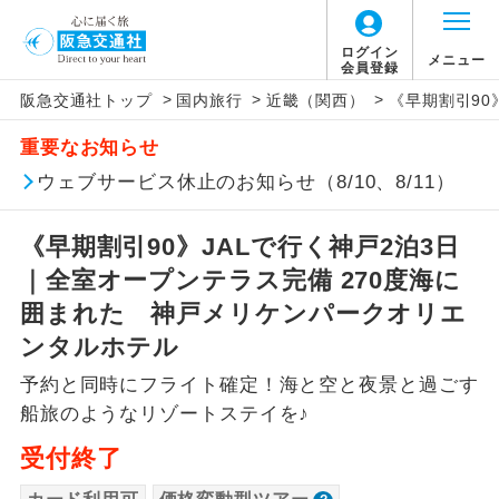
「価格変動型ツアー」に関するご案内
ログイン
メニュー
会員登録
>
>
>
阪急交通社トップ
国内旅行
近畿（関西）
《早期割引90
アイコン
説明
重要なお知らせ
価格変動型ツアーとは
往路出発空港（駅）から復路到着空港
ウェブサービス休止のお知らせ（8/10、8/11）
添乗員同行
（駅）まで同行します。
航空会社が設定する「個人包括旅行運
《早期割引90》JALで行く神戸2泊3日
現地添乗員同
賃」を利用したツアーです。
現地到着空港（駅）から最終日出発空港
行
（駅）まで添乗員が同行します。
｜全室オープンテラス完備 270度海に
お申し込み時期・ご利用便の空席状況に
囲まれた 神戸メリケンパークオリエ
よって料金が変動いたします。
バスガイド乗
バスガイドが乗務し、車内での観光案内
ンタルホテル
務
があります。
予約と同時にフライト確定！海と空と夜景と過ごす
以下の注意事項をあらかじめご了承いただき
新コース
初登場のコースです。
船旅のようなリゾートステイを♪
ますようお願いいたします。
受付終了
ユネスコに登録されている文化遺産や自
世界遺産
お支払いについて
然遺産を訪ねるコースです。