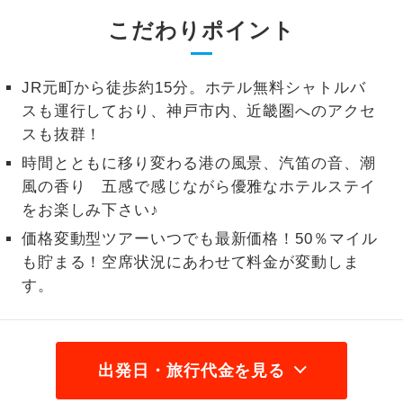
こだわりポイント
1名様から出発可能な個人型プランで
1名様催行
す。
2名様から出発可能な個人型プランで
JR元町から徒歩約15分。ホテル無料シャトルバ
2名様催行
す。
スも運行しており、神戸市内、近畿圏へのアクセ
スも抜群！
おひとり様参
おひとり様限定でご参加いただけるコー
加限定
時間とともに移り変わる港の風景、汽笛の音、潮
スです。
風の香り 五感で感じながら優雅なホテルステイ
をお楽しみ下さい♪
1名様1室同代
1名様1室利用でも追加料金がかからない
金
コースです。
価格変動型ツアーいつでも最新価格！50％マイル
も貯まる！空席状況にあわせて料金が変動しま
ご夫婦限定でご参加いただけるコースで
ご夫婦限定
す。
す。
女性限定でご参加いただけるコースで
女性限定
す。
出発日・旅行代金を見る
ご参加にあたり年齢に制限があるコース
年齢制限あり
です。