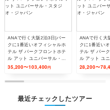
ANAで行く大阪2泊3日|パー
ANAで行く大
クに1番近いオフィシャルホ
クに1番近い
テル ザ パークフロントホテ
テル ザ パー
ル アット ユニバーサル・ス
ル アット ユ
タジオ・ジャパン
タジオ・ジャ
35,200〜103,400
28,200〜78,
円
最近チェックしたツアー