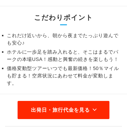
1名様から出発可能な個人型プランで
1名様催行
す。
こだわりポイント
2名様から出発可能な個人型プランで
2名様催行
す。
これだけ近いから、朝から夜までたっぷり遊んで
も安心♪
おひとり様参
おひとり様限定でご参加いただけるコー
加限定
ホテルに一歩足を踏み入れると、そこはまるでパ
スです。
ークの本場USA！感動と興奮の続きを楽しもう！
1名様1室同代
1名様1室利用でも追加料金がかからない
価格変動型ツアーいつでも最新価格！50％マイル
金
コースです。
も貯まる！空席状況にあわせて料金が変動しま
す。
ご夫婦限定でご参加いただけるコースで
ご夫婦限定
す。
女性限定でご参加いただけるコースで
女性限定
す。
出発日・旅行代金を見る
ご参加にあたり年齢に制限があるコース
年齢制限あり
です。