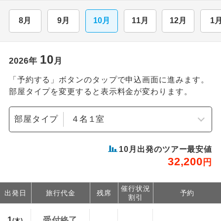
8月
9月
10月
11月
12月
1
10
2026
年
月
「予約する」ボタンのタップで申込画面に進みます。
部屋タイプを変更すると表示料金が変わります。
部屋タイプ
10
月出発のツアー最安値
32,200
円
催行状況
出発日
旅行代金
残席
予約
割引
1
受付終了
(木)