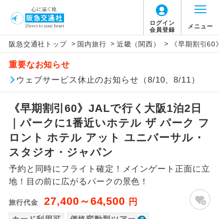
「価格変動型ツアー」に関するご案内
ログイン
メニュー
会員登録
>
>
>
阪急交通社トップ
国内旅行
近畿（関西）
《早期割引60
アイコン
説明
重要なお知らせ
価格変動型ツアーとは
往路出発空港（駅）から復路到着空港
ウェブサービス休止のお知らせ（8/10、8/11）
添乗員同行
（駅）まで同行します。
航空会社が設定する「個人包括旅行運
《早期割引60》JALで行く大阪1泊2日
現地添乗員同
賃」を利用したツアーです。
現地到着空港（駅）から最終日出発空港
行
（駅）まで添乗員が同行します。
｜パークに1番近いホテル ザ パーク フ
お申し込み時期・ご利用便の空席状況に
ロント ホテル アット ユニバーサル・
よって料金が変動いたします。
バスガイド乗
バスガイドが乗務し、車内での観光案内
スタジオ・ジャパン
務
があります。
予約と同時にフライト確定！メインゲート正面に立
以下の注意事項をあらかじめご了承いただき
新コース
初登場のコースです。
地！目の前に広がるパークの景色！
ますようお願いいたします。
27,400～64,500
円
旅行代金
ユネスコに登録されている文化遺産や自
世界遺産
お支払いについて
然遺産を訪ねるコースです。