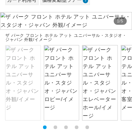
カード利用可
価格変動型ツアー
お支払いは、クレジットカード決済のみとな
絶景
絶景スポットに立ち寄るコースです。
ります。
1
/
5
お申し込みの最後にクレジットカード決済を
温泉
温泉地にも宿泊するコースです。
していただき、決済手続き完了をもちまし
ザ パーク フロント ホテル アット ユニバーサル・スタジオ・
て、ご旅行の契約が成立となります。
ジャパン 外観/イメージ
ご宿泊ホテルに露天風呂が付いていま
露天風呂
す。
ご予約方法について
大浴場
ご宿泊ホテルに大浴場が付いています。
ウェブ限定コースとなりますので、コールセ
ンター及びカウンターでのお申し込みはでき
全てのお食事が付いていますので、お食
ません。
全食事付き
事の心配はいりません。（機内食を除
く）
お部屋にてゆっくりとお召し上がりいた
お部屋食
だけます。
トラベルイヤ
周りの音を気にせず、ガイドさんの説明
ホン
をじっくり聞くことができます。