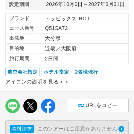
2026年10月6日～2027年3月31日
設定期間
利用航空会社が指定なので、ご出発の計
航空会社指定
ブランド
トラピックス HOT
画にとても便利です。
Q51SA72
コース番号
ご紹介するホテルを指定したコースで
ホテル指定
す。
出発地
大分県
目的地
近畿／大阪府
おひとり様バ
おひとり様でバス席を2席利⽤できま
ス2席利用
す。
旅行期間
2日間
航空会社指定
ホテル指定
2名様催行
アイコンの説明を見る＞＞
URLをコピー
このツアーはご用意がありません
資料請求